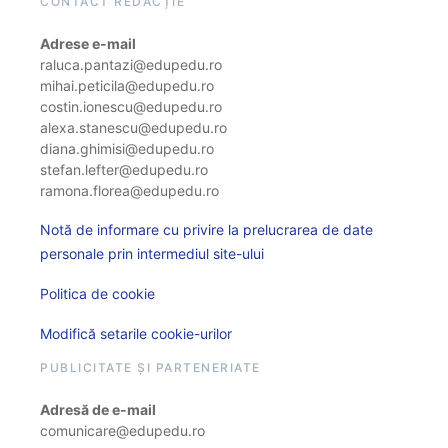
CONTACT REDACȚIE
Adrese e-mail
raluca.pantazi@edupedu.ro
mihai.peticila@edupedu.ro
costin.ionescu@edupedu.ro
alexa.stanescu@edupedu.ro
diana.ghimisi@edupedu.ro
stefan.lefter@edupedu.ro
ramona.florea@edupedu.ro
Notă de informare cu privire la prelucrarea de date
personale prin intermediul site-ului
Politica de cookie
Modifică setarile cookie-urilor
PUBLICITATE ȘI PARTENERIATE
Adresă de e-mail
comunicare@edupedu.ro