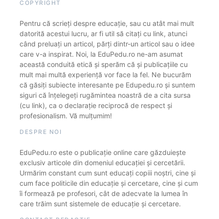
COPYRIGHT
Pentru că scrieți despre educație, sau cu atât mai mult
datorită acestui lucru, ar fi util să citați cu link, atunci
când preluați un articol, părți dintr-un articol sau o idee
care v-a inspirat. Noi, la EduPedu.ro ne-am asumat
această conduită etică și sperăm că și publicațiile cu
mult mai multă experiență vor face la fel. Ne bucurăm
că găsiți subiecte interesante pe Edupedu.ro și suntem
siguri că înțelegeți rugămintea noastră de a cita sursa
(cu link), ca o declarație reciprocă de respect și
profesionalism. Vă mulțumim!
DESPRE NOI
EduPedu.ro este o publicație online care găzduiește
exclusiv articole din domeniul educației și cercetării.
Urmărim constant cum sunt educați copiii noștri, cine și
cum face politicile din educație și cercetare, cine și cum
îi formează pe profesori, cât de adecvate la lumea în
care trăim sunt sistemele de educație și cercetare.