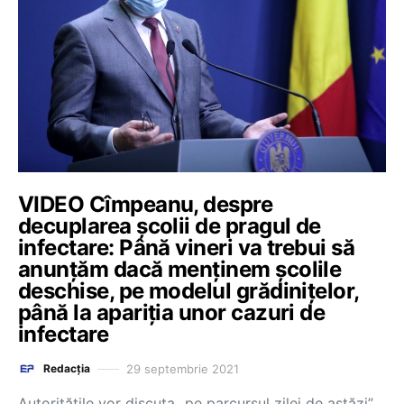
VIDEO Cîmpeanu, despre
decuplarea școlii de pragul de
infectare: Până vineri va trebui să
anunțăm dacă menținem școlile
deschise, pe modelul grădinițelor,
până la apariția unor cazuri de
infectare
29 septembrie 2021
Redacția
Autoritățile vor discuta „pe parcursul zilei de astăzi”