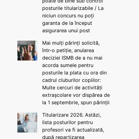
poate de bine sub control
posturile titularizabile / La
niciun concurs nu poți
garanta de la început
asigurarea unui post
Mai mulți părinți solicită,
într-o petiție, anularea
deciziei ISMB de a nu mai
acorda sumele pentru
posturile la plata cu ora din
cadrul cluburilor copiilor:
Multe cercuri de activități
extrașcolare vor dispărea de
la 1 septembrie, spun părinții
Titularizare 2026. Astăzi,
lista posturilor pentru
profesori va fi actualizată,
după repartizarea