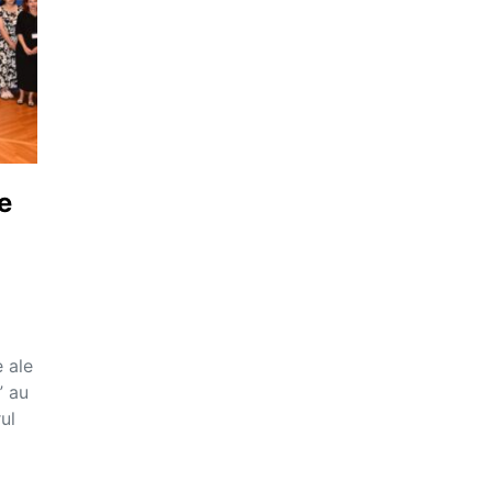
e
 ale
” au
ul