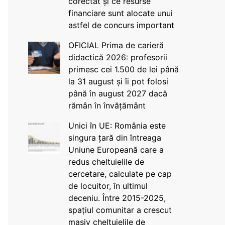
corectat și ce resurse
financiare sunt alocate unui
astfel de concurs important
OFICIAL Prima de carieră
didactică 2026: profesorii
primesc cei 1.500 de lei până
la 31 august și îi pot folosi
până în august 2027 dacă
rămân în învățământ
Unici în UE: România este
singura țară din întreaga
Uniune Europeană care a
redus cheltuielile de
cercetare, calculate pe cap
de locuitor, în ultimul
deceniu. Între 2015-2025,
spațiul comunitar a crescut
masiv cheltuielile de