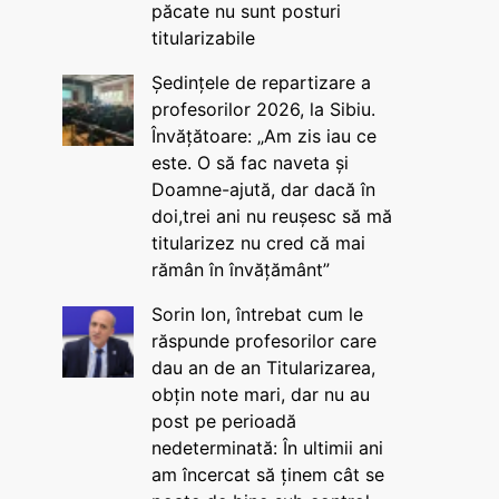
păcate nu sunt posturi
titularizabile
Ședințele de repartizare a
profesorilor 2026, la Sibiu.
Învățătoare: „Am zis iau ce
este. O să fac naveta și
Doamne-ajută, dar dacă în
doi,trei ani nu reușesc să mă
titularizez nu cred că mai
rămân în învățământ”
Sorin Ion, întrebat cum le
răspunde profesorilor care
dau an de an Titularizarea,
obțin note mari, dar nu au
post pe perioadă
nedeterminată: În ultimii ani
am încercat să ținem cât se