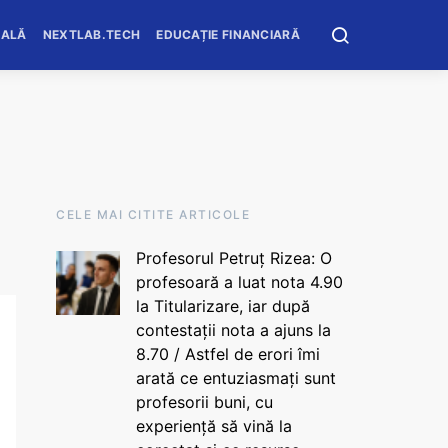
OALĂ
NEXTLAB.TECH
EDUCAȚIE FINANCIARĂ
CELE MAI CITITE ARTICOLE
Profesorul Petruț Rizea: O
profesoară a luat nota 4.90
la Titularizare, iar după
contestații nota a ajuns la
8.70 / Astfel de erori îmi
arată ce entuziasmați sunt
profesorii buni, cu
experiență să vină la