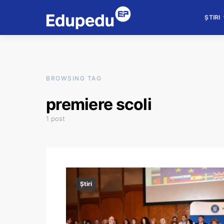
ȘTIRI
BROWSING TAG
premiere scoli
1 post
Știri