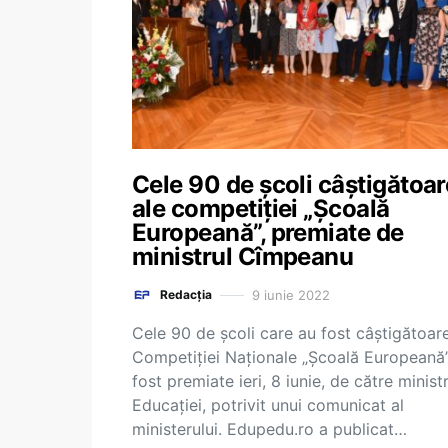
Cele 90 de școli câștigătoar
ale competiției „Școală
Europeană”, premiate de
ministrul Cîmpeanu
9 iunie 2022
Redacția
Cele 90 de școli care au fost câștigătoare
Competiției Naționale „Şcoală Europeană
fost premiate ieri, 8 iunie, de către ministr
Educației, potrivit unui comunicat al
ministerului. Edupedu.ro a publicat…