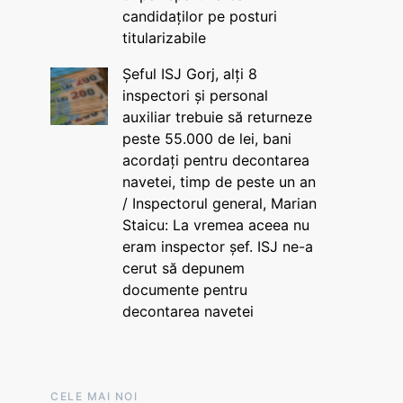
candidaților pe posturi
titularizabile
Șeful ISJ Gorj, alți 8
inspectori și personal
auxiliar trebuie să returneze
peste 55.000 de lei, bani
acordați pentru decontarea
navetei, timp de peste un an
/ Inspectorul general, Marian
Staicu: La vremea aceea nu
eram inspector șef. ISJ ne-a
cerut să depunem
documente pentru
decontarea navetei
CELE MAI NOI