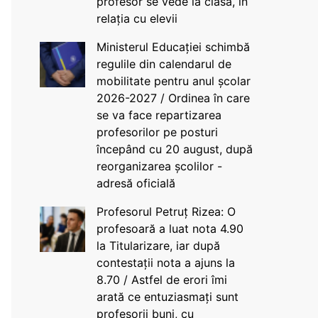
profesor se vede la clasă, în
relația cu elevii
Ministerul Educației schimbă
regulile din calendarul de
mobilitate pentru anul școlar
2026-2027 / Ordinea în care
se va face repartizarea
profesorilor pe posturi
începând cu 20 august, după
reorganizarea școlilor -
adresă oficială
Profesorul Petruț Rizea: O
profesoară a luat nota 4.90
la Titularizare, iar după
contestații nota a ajuns la
8.70 / Astfel de erori îmi
arată ce entuziasmați sunt
profesorii buni, cu