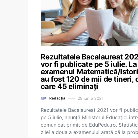
Rezultatele Bacalaureat 20
vor fi publicate pe 5 iulie. La
examenul Matematică/Istor
au fost 120 de mii de tineri, 
care 45 eliminați
29 iunie 2021
Redacția
Rezultatele Bacalaureat 2021 vor fi publi
pe 5 iulie, anunță Ministerul Educației într
comunicat primit de EduPedu.ro. Statisti
zilei a doua a examenului arată că la pro