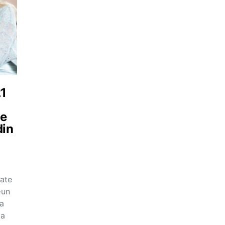
21
ie
din
cate
-un
ca
ba