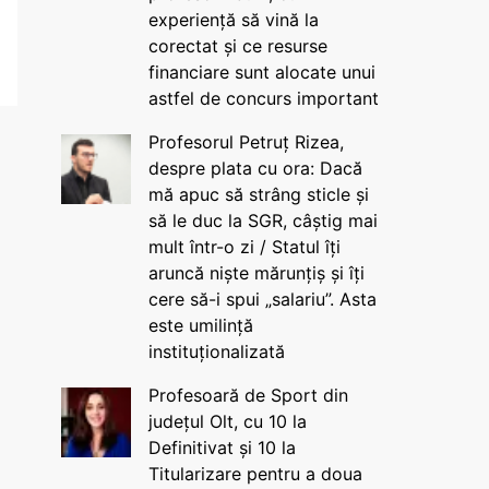
experiență să vină la
corectat și ce resurse
financiare sunt alocate unui
astfel de concurs important
Profesorul Petruț Rizea,
despre plata cu ora: Dacă
mă apuc să strâng sticle și
să le duc la SGR, câștig mai
mult într-o zi / Statul îți
aruncă niște mărunțiș și îți
cere să-i spui „salariu”. Asta
este umilință
instituționalizată
Profesoară de Sport din
județul Olt, cu 10 la
Definitivat și 10 la
Titularizare pentru a doua