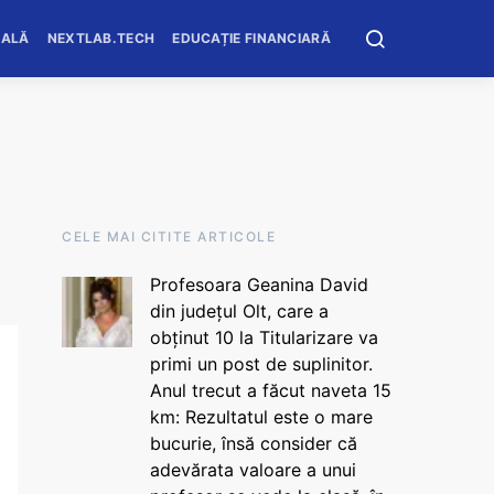
OALĂ
NEXTLAB.TECH
EDUCAȚIE FINANCIARĂ
CELE MAI CITITE ARTICOLE
Profesoara Geanina David
din județul Olt, care a
obținut 10 la Titularizare va
primi un post de suplinitor.
Anul trecut a făcut naveta 15
km: Rezultatul este o mare
bucurie, însă consider că
adevărata valoare a unui