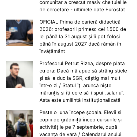
comunitar a crescut masiv cheltuielile
de cercetare - ultimele date Eurostat
OFICIAL Prima de carieră didactică
2026: profesorii primesc cei 1.500 de
lei până la 31 august și îi pot folosi
până în august 2027 dacă rămân în
învățământ
Profesorul Petruț Rizea, despre plata
cu ora: Dacă mă apuc să strâng sticle
și să le duc la SGR, câștig mai mult
într-o zi / Statul îți aruncă niște
mărunțiș și îți cere să-i spui „salariu”.
Asta este umilință instituționalizată
Peste o lună începe școala. Elevii și
copiii de grădiniță încep cursurile și
activitățile pe 7 septembrie, după
vacanța de vară / Calendarul anului