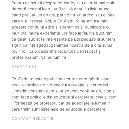
Pentru că scrieți despre educație, sau cu atât mai mult
datorită acestui lucru, ar fi util să citați cu link, atunci
când preluați un articol, părți dintr-un articol sau o idee
care v-a inspirat. Noi, la EduPedu.ro ne-am asumat
această conduită etică și sperăm că și publicațiile cu
mult mai multă experiență vor face la fel. Ne bucurăm
că găsiți subiecte interesante pe Edupedu.ro și suntem
siguri că înțelegeți rugămintea noastră de a cita sursa
(cu link), ca o declarație reciprocă de respect și
profesionalism. Vă mulțumim!
DESPRE NOI
EduPedu.ro este o publicație online care găzduiește
exclusiv articole din domeniul educației și cercetării.
Urmărim constant cum sunt educați copiii noștri, cine și
cum face politicile din educație și cercetare, cine și cum
îi formează pe profesori, cât de adecvate la lumea în
care trăim sunt sistemele de educație și cercetare.
CONTACT REDACȚIE