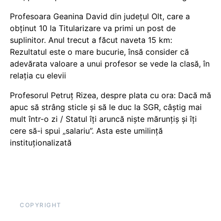
Profesoara Geanina David din județul Olt, care a
obținut 10 la Titularizare va primi un post de
suplinitor. Anul trecut a făcut naveta 15 km:
Rezultatul este o mare bucurie, însă consider că
adevărata valoare a unui profesor se vede la clasă, în
relația cu elevii
Profesorul Petruț Rizea, despre plata cu ora: Dacă mă
apuc să strâng sticle și să le duc la SGR, câștig mai
mult într-o zi / Statul îți aruncă niște mărunțiș și îți
cere să-i spui „salariu”. Asta este umilință
instituționalizată
COPYRIGHT