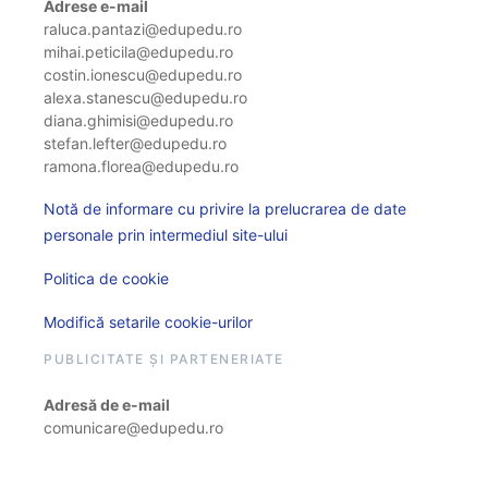
Adrese e-mail
raluca.pantazi@edupedu.ro
mihai.peticila@edupedu.ro
costin.ionescu@edupedu.ro
alexa.stanescu@edupedu.ro
diana.ghimisi@edupedu.ro
stefan.lefter@edupedu.ro
ramona.florea@edupedu.ro
Notă de informare cu privire la prelucrarea de date
personale prin intermediul site-ului
Politica de cookie
Modifică setarile cookie-urilor
PUBLICITATE ȘI PARTENERIATE
Adresă de e-mail
comunicare@edupedu.ro