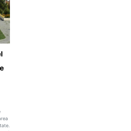
l
le
e
area
tate.