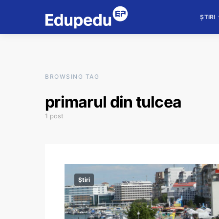
ȘTIRI
BROWSING TAG
primarul din tulcea
1 post
Știri