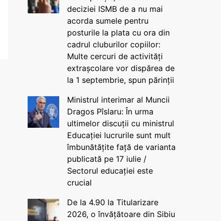
deciziei ISMB de a nu mai
acorda sumele pentru
posturile la plata cu ora din
cadrul cluburilor copiilor:
Multe cercuri de activități
extrașcolare vor dispărea de
la 1 septembrie, spun părinții
Ministrul interimar al Muncii
Dragos Pîslaru: În urma
ultimelor discuții cu ministrul
Educației lucrurile sunt mult
îmbunătățite față de varianta
publicată pe 17 iulie /
Sectorul educației este
crucial
De la 4.90 la Titularizare
2026, o învățătoare din Sibiu