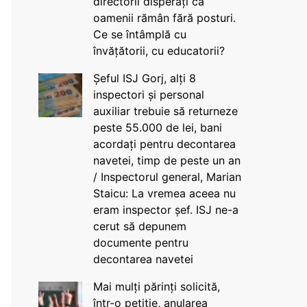
directorii disperați că
oamenii rămân fără posturi.
Ce se întâmplă cu
învățătorii, cu educatorii?
Șeful ISJ Gorj, alți 8
inspectori și personal
auxiliar trebuie să returneze
peste 55.000 de lei, bani
acordați pentru decontarea
navetei, timp de peste un an
/ Inspectorul general, Marian
Staicu: La vremea aceea nu
eram inspector șef. ISJ ne-a
cerut să depunem
documente pentru
decontarea navetei
Mai mulți părinți solicită,
într-o petiție, anularea