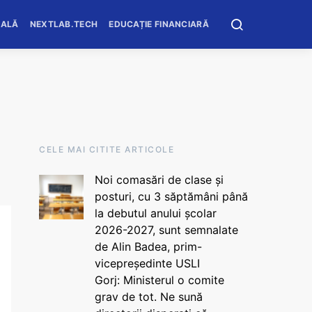
OALĂ
NEXTLAB.TECH
EDUCAȚIE FINANCIARĂ
CELE MAI CITITE ARTICOLE
Noi comasări de clase și
posturi, cu 3 săptămâni până
la debutul anului școlar
2026-2027, sunt semnalate
de Alin Badea, prim-
vicepreședinte USLI
Gorj: Ministerul o comite
grav de tot. Ne sună