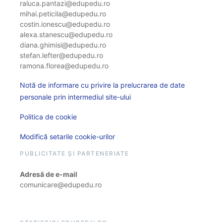
raluca.pantazi@edupedu.ro
mihai.peticila@edupedu.ro
costin.ionescu@edupedu.ro
alexa.stanescu@edupedu.ro
diana.ghimisi@edupedu.ro
stefan.lefter@edupedu.ro
ramona.florea@edupedu.ro
Notă de informare cu privire la prelucrarea de date
personale prin intermediul site-ului
Politica de cookie
Modifică setarile cookie-urilor
PUBLICITATE ȘI PARTENERIATE
Adresă de e-mail
comunicare@edupedu.ro