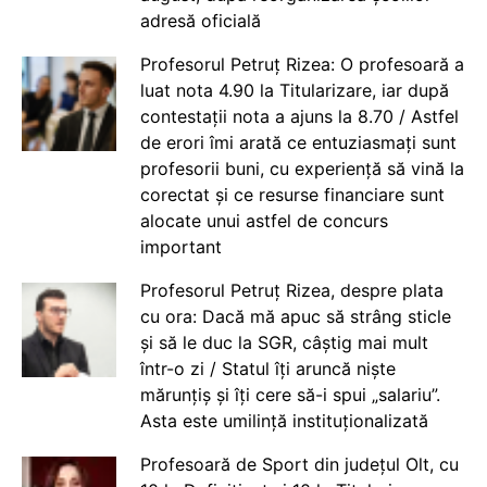
adresă oficială
Profesorul Petruț Rizea: O profesoară a
luat nota 4.90 la Titularizare, iar după
contestații nota a ajuns la 8.70 / Astfel
de erori îmi arată ce entuziasmați sunt
profesorii buni, cu experiență să vină la
corectat și ce resurse financiare sunt
alocate unui astfel de concurs
important
Profesorul Petruț Rizea, despre plata
cu ora: Dacă mă apuc să strâng sticle
și să le duc la SGR, câștig mai mult
într-o zi / Statul îți aruncă niște
mărunțiș și îți cere să-i spui „salariu”.
Asta este umilință instituționalizată
Profesoară de Sport din județul Olt, cu