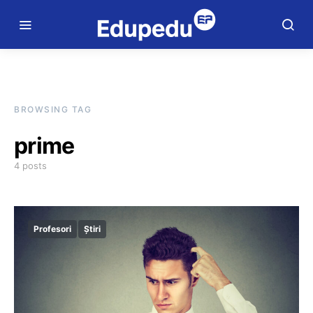
BROWSING TAG
prime
4 posts
Profesori
Știri