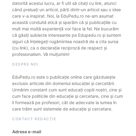
datorită acestui lucru, ar fi util să citați cu link, atunci
când preluați un articol, părți dintr-un articol sau o idee
care v-a inspirat. Noi, la EduPedu.ro ne-am asumat
această conduită etică și sperăm că și publicațiile cu
mult mai multă experiență vor face la fel. Ne bucurăm
că găsiți subiecte interesante pe Edupedu.ro și suntem
siguri că înțelegeți rugămintea noastră de a cita sursa
(cu link), ca o declarație reciprocă de respect și
profesionalism. Vă mulțumim!
DESPRE NOI
EduPedu.ro este o publicație online care găzduiește
exclusiv articole din domeniul educației și cercetării.
Urmărim constant cum sunt educați copiii noștri, cine și
cum face politicile din educație și cercetare, cine și cum
îi formează pe profesori, cât de adecvate la lumea în
care trăim sunt sistemele de educație și cercetare.
CONTACT REDACȚIE
Adrese e-mail