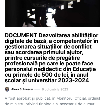
DOCUMENT Dezvoltarea abilităților
digitale de bază, a competențelor în
gestionarea situațiilor de conflict
sau acordarea primului ajutor,
printre cursurile de pregătire
profesională pe care le poate face
personalul nedidactic din Educație
cu primele de 500 de lei, în anul
școlar și universitar 2023-2024
6 octombrie 2023
Alexa Stănescu
A fost aprobat și publicat, în Monitorul Oficial, ordinul
de ministru privind tipologia și necesarul de cursuri