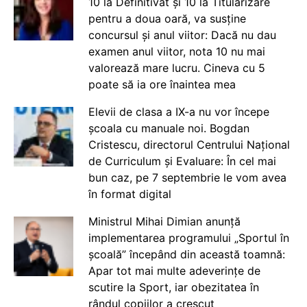
10 la Definitivat și 10 la Titularizare
pentru a doua oară, va susține
concursul și anul viitor: Dacă nu dau
examen anul viitor, nota 10 nu mai
valorează mare lucru. Cineva cu 5
poate să ia ore înaintea mea
Elevii de clasa a IX-a nu vor începe
școala cu manuale noi. Bogdan
Cristescu, directorul Centrului Național
de Curriculum și Evaluare: În cel mai
bun caz, pe 7 septembrie le vom avea
în format digital
Ministrul Mihai Dimian anunță
implementarea programului „Sportul în
școală” începând din această toamnă:
Apar tot mai multe adeverințe de
scutire la Sport, iar obezitatea în
rândul copiilor a crescut