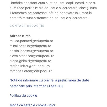
Urmărim constant cum sunt educați copiii noștri, cine și
cum face politicile din educație și cercetare, cine și cum
îi formează pe profesori, cât de adecvate la lumea în
care trăim sunt sistemele de educație și cercetare.
CONTACT REDACȚIE
Adrese e-mail
raluca.pantazi@edupedu.ro
mihai.peticila@edupedu.ro
costin.ionescu@edupedu.ro
alexa.stanescu@edupedu.ro
diana.ghimisi@edupedu.ro
stefan.lefter@edupedu.ro
ramona.florea@edupedu.ro
Notă de informare cu privire la prelucrarea de date
personale prin intermediul site-ului
Politica de cookie
Modifică setarile cookie-urilor