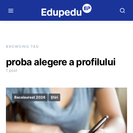
BROWSING TAG
proba alegere a profilului
1 post
Bacalaureat 2026
Știri