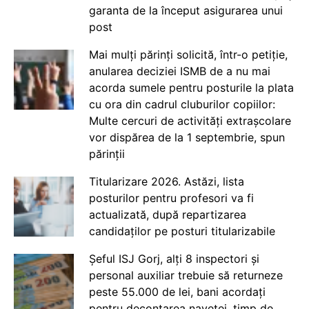
garanta de la început asigurarea unui
post
Mai mulți părinți solicită, într-o petiție,
anularea deciziei ISMB de a nu mai
acorda sumele pentru posturile la plata
cu ora din cadrul cluburilor copiilor:
Multe cercuri de activități extrașcolare
vor dispărea de la 1 septembrie, spun
părinții
Titularizare 2026. Astăzi, lista
posturilor pentru profesori va fi
actualizată, după repartizarea
candidaților pe posturi titularizabile
Șeful ISJ Gorj, alți 8 inspectori și
personal auxiliar trebuie să returneze
peste 55.000 de lei, bani acordați
pentru decontarea navetei, timp de