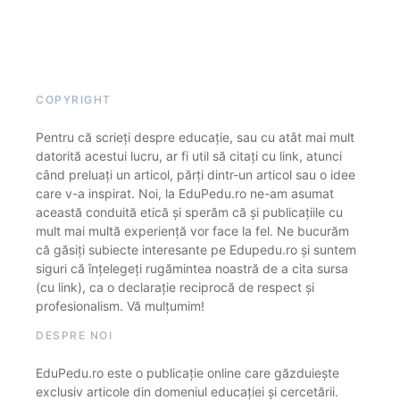
COPYRIGHT
Pentru că scrieți despre educație, sau cu atât mai mult
datorită acestui lucru, ar fi util să citați cu link, atunci
când preluați un articol, părți dintr-un articol sau o idee
care v-a inspirat. Noi, la EduPedu.ro ne-am asumat
această conduită etică și sperăm că și publicațiile cu
mult mai multă experiență vor face la fel. Ne bucurăm
că găsiți subiecte interesante pe Edupedu.ro și suntem
siguri că înțelegeți rugămintea noastră de a cita sursa
(cu link), ca o declarație reciprocă de respect și
profesionalism. Vă mulțumim!
DESPRE NOI
EduPedu.ro este o publicație online care găzduiește
exclusiv articole din domeniul educației și cercetării.