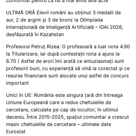
conformat pentru că nu a mai emis alte acte
ULTIMĂ ORĂ Elevii români au obținut 3 medalii de
aur, 2 de argint și 3 de bronz la Olimpiada
Internațională de Inteligență Artificială – IOAI 2026,
desfășurată în Kazahstan
Profesorul Petruț Rizea: O profesoară a luat nota 4.90
la Titularizare, iar după contestații nota a ajuns la
8.70 / Astfel de erori îmi arată ce entuziasmați sunt
profesorii buni, cu experiență să vină la corectat și ce
resurse financiare sunt alocate unui astfel de concurs
important
Unici în UE: România este singura țară din întreaga
Uniune Europeană care a redus cheltuielile de
cercetare, calculate pe cap de locuitor, în ultimul
deceniu. Între 2015-2025, spațiul comunitar a crescut
masiv cheltuielile de cercetare – ultimele date
Eurostat