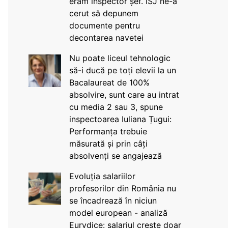
eram inspector șef. ISJ ne-a
cerut să depunem
documente pentru
decontarea navetei
Nu poate liceul tehnologic
să-i ducă pe toți elevii la un
Bacalaureat de 100%
absolvire, sunt care au intrat
cu media 2 sau 3, spune
inspectoarea Iuliana Țugui:
Performanța trebuie
măsurată și prin câți
absolvenți se angajează
Evoluția salariilor
profesorilor din România nu
se încadrează în niciun
model european - analiză
Eurydice: salariul crește doar