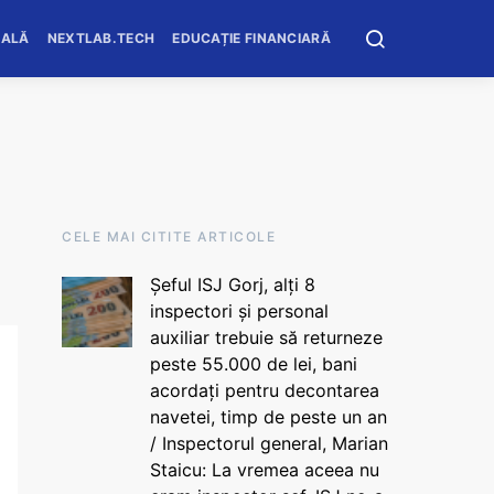
OALĂ
NEXTLAB.TECH
EDUCAȚIE FINANCIARĂ
CELE MAI CITITE ARTICOLE
Șeful ISJ Gorj, alți 8
inspectori și personal
auxiliar trebuie să returneze
peste 55.000 de lei, bani
acordați pentru decontarea
navetei, timp de peste un an
/ Inspectorul general, Marian
Staicu: La vremea aceea nu