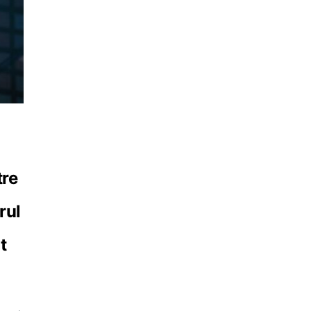
tre
rul
t