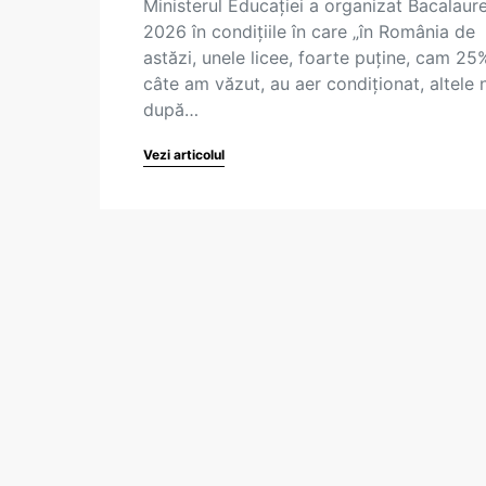
Ministerul Educației a organizat Bacalaure
2026 în condițiile în care „în România de
astăzi, unele licee, foarte puține, cam 25
câte am văzut, au aer condiționat, altele n
după…
Vezi articolul