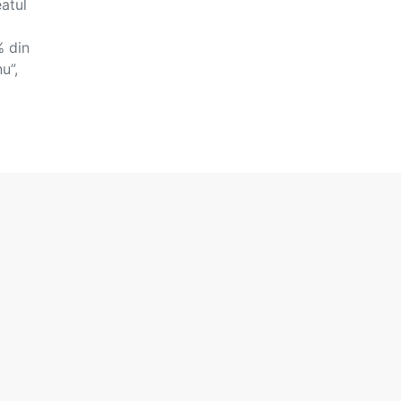
atul
% din
u”,