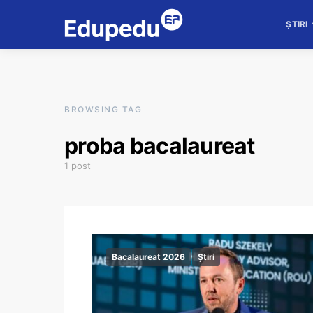
ȘTIRI
BROWSING TAG
proba bacalaureat
1 post
Bacalaureat 2026
Știri