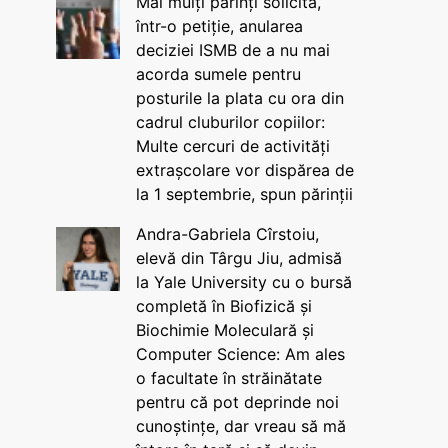
Mai mulți părinți solicită,
într-o petiție, anularea
deciziei ISMB de a nu mai
acorda sumele pentru
posturile la plata cu ora din
cadrul cluburilor copiilor:
Multe cercuri de activități
extrașcolare vor dispărea de
la 1 septembrie, spun părinții
Andra-Gabriela Cîrstoiu,
elevă din Târgu Jiu, admisă
la Yale University cu o bursă
completă în Biofizică și
Biochimie Moleculară și
Computer Science: Am ales
o facultate în străinătate
pentru că pot deprinde noi
cunoștințe, dar vreau să mă