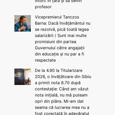
întorc în țară și să devin
profesor
Vicepremierul Tanczos
Barna: Dacă învățământul nu
se rezolvă, pică toată legea
salarizării / Sunt mai multe
promisiuni din partea
Guvernului către angajații
din educație și nu par a fi
respectate
De la 4.90 la Titularizare
2026, o învățătoare din Sibiu
a primit nota 8.70 după
contestație: Când am văzut
nota inițială, nu mă puteam
opri din plâns. Mi-am dat
seama că lucrarea mea nu a
fost corectată în adevăratul