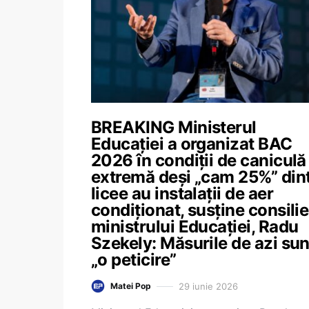
BREAKING Ministerul
Educației a organizat BAC
2026 în condiții de caniculă
extremă deși „cam 25%” din
licee au instalații de aer
condiționat, susține consilie
ministrului Educației, Radu
Szekely: Măsurile de azi sun
„o peticire”
29 iunie 2026
Matei Pop