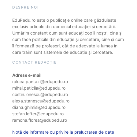
DESPRE NOI
EduPedu.ro este o publicație online care găzduiește
exclusiv articole din domeniul educației și cercetării.
Urmărim constant cum sunt educați copiii noștri, cine și
cum face politicile din educație și cercetare, cine și cum
îi formează pe profesori, cât de adecvate la lumea în
care trăim sunt sistemele de educație și cercetare.
CONTACT REDACȚIE
Adrese e-mail
raluca.pantazi@edupedu.ro
mihai.peticila@edupedu.ro
costin.ionescu@edupedu.ro
alexa.stanescu@edupedu.ro
diana.ghimisi@edupedu.ro
stefan.lefter@edupedu.ro
ramona.florea@edupedu.ro
Notă de informare cu privire la prelucrarea de date