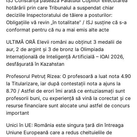
ISJ Constanța pasează Palatului Copiilor executarea
hotărârii prin care Tribunalul a suspendat chiar
deciziile Inspectoratului de tăiere a posturilor:
Obligațiile vă revin „în totalitate” / ISJ susține că s-a
conformat pentru că nu a mai emis alte acte
ULTIMĂ ORĂ Elevii români au obținut 3 medalii de
aur, 2 de argint și 3 de bronz la Olimpiada
Internațională de Inteligență Artificială – IOAI 2026,
desfășurată în Kazahstan
Profesorul Petruț Rizea: O profesoară a luat nota 4.90
la Titularizare, iar după contestații nota a ajuns la
8.70 / Astfel de erori îmi arată ce entuziasmați sunt
profesorii buni, cu experiență să vină la corectat și ce
resurse financiare sunt alocate unui astfel de concurs
important
Unici în UE: România este singura țară din întreaga
Uniune Europeană care a redus cheltuielile de