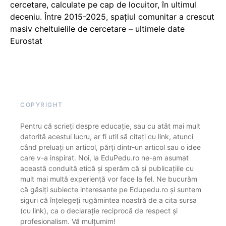
cercetare, calculate pe cap de locuitor, în ultimul
deceniu. Între 2015-2025, spațiul comunitar a crescut
masiv cheltuielile de cercetare – ultimele date
Eurostat
COPYRIGHT
Pentru că scrieți despre educație, sau cu atât mai mult
datorită acestui lucru, ar fi util să citați cu link, atunci
când preluați un articol, părți dintr-un articol sau o idee
care v-a inspirat. Noi, la EduPedu.ro ne-am asumat
această conduită etică și sperăm că și publicațiile cu
mult mai multă experiență vor face la fel. Ne bucurăm
că găsiți subiecte interesante pe Edupedu.ro și suntem
siguri că înțelegeți rugămintea noastră de a cita sursa
(cu link), ca o declarație reciprocă de respect și
profesionalism. Vă mulțumim!