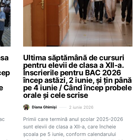
asa
Ultima săptămână de cursuri
pentru elevii de clasa a XII-a.
cep
Înscrierile pentru BAC 2026
încep astăzi, 2 iunie, și țin până
e
pe 4 iunie / Când încep probele
orale și cele scrise
2 iunie 2026
Diana Ghimiși
fac
Primii care termină anul școlar 2025-2026
sunt elevii de clasa a XII-a, care încheie
școala pe 5 iunie, conform calendarului