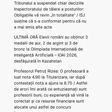
Tribunalul a suspendat chiar deciziile
Inspectoratului de tăiere a posturilor:
Obligațiile vă revin „în totalitate” / ISJ
susține că s-a conformat pentru că nu
a mai emis alte acte
ULTIMĂ ORĂ Elevii români au obținut 3
medalii de aur, 2 de argint și 3 de
bronz la Olimpiada Internațională de
Inteligență Artificială – IOAI 2026,
desfășurată în Kazahstan
Profesorul Petruț Rizea: O profesoară a
luat nota 4.90 la Titularizare, iar după
contestații nota a ajuns la 8.70 / Astfel
de erori îmi arată ce entuziasmați sunt
profesorii buni, cu experiență să vină la
corectat și ce resurse financiare sunt
alocate unui astfel de concurs