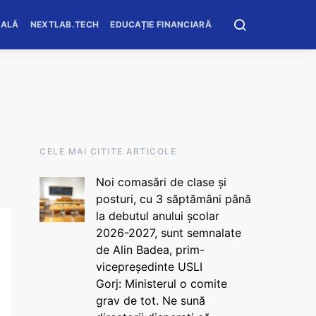
OALĂ
NEXTLAB.TECH
EDUCAȚIE FINANCIARĂ
CELE MAI CITITE ARTICOLE
Noi comasări de clase și
posturi, cu 3 săptămâni până
la debutul anului școlar
2026-2027, sunt semnalate
de Alin Badea, prim-
vicepreședinte USLI
Gorj: Ministerul o comite
grav de tot. Ne sună