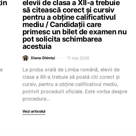
țin
elevii de clasa a XII-a trebuie
să citească corect și cursiv
pentru a obține calificativul
mediu / Candidații care
primesc un bilet de examen nu
pot solicita schimbarea
acestuia
11 mai 2026
Diana Ghimiși
de
La proba orală de Limba română, elevii de
clasa a XII-a trebuie să poată citi corect și
cursiv, pentru a obține calificativul mediu,
potrivit procedurii oficiale. Este vorba despre
procedura…
Vezi articolul