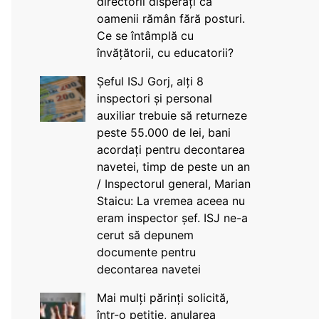
directorii disperați că
oamenii rămân fără posturi.
Ce se întâmplă cu
învățătorii, cu educatorii?
Șeful ISJ Gorj, alți 8
inspectori și personal
auxiliar trebuie să returneze
peste 55.000 de lei, bani
acordați pentru decontarea
navetei, timp de peste un an
/ Inspectorul general, Marian
Staicu: La vremea aceea nu
eram inspector șef. ISJ ne-a
cerut să depunem
documente pentru
decontarea navetei
Mai mulți părinți solicită,
într-o petiție, anularea