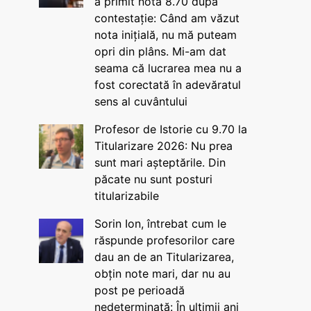
a primit nota 8.70 după
contestație: Când am văzut
nota inițială, nu mă puteam
opri din plâns. Mi-am dat
seama că lucrarea mea nu a
fost corectată în adevăratul
sens al cuvântului
Profesor de Istorie cu 9.70 la
Titularizare 2026: Nu prea
sunt mari așteptările. Din
păcate nu sunt posturi
titularizabile
Sorin Ion, întrebat cum le
răspunde profesorilor care
dau an de an Titularizarea,
obțin note mari, dar nu au
post pe perioadă
nedeterminată: În ultimii ani