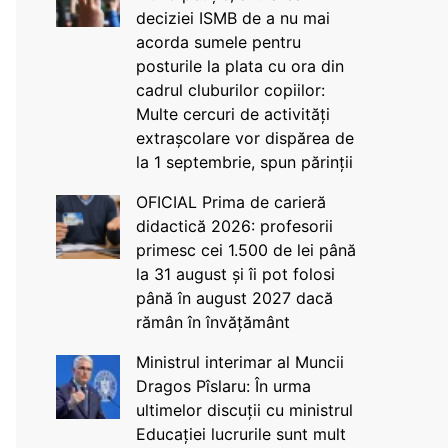
deciziei ISMB de a nu mai
acorda sumele pentru
posturile la plata cu ora din
cadrul cluburilor copiilor:
Multe cercuri de activități
extrașcolare vor dispărea de
la 1 septembrie, spun părinții
OFICIAL Prima de carieră
didactică 2026: profesorii
primesc cei 1.500 de lei până
la 31 august și îi pot folosi
până în august 2027 dacă
rămân în învățământ
Ministrul interimar al Muncii
Dragos Pîslaru: În urma
ultimelor discuții cu ministrul
Educației lucrurile sunt mult