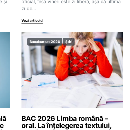
e și
oficial, însă vineri este zi liberă, așa că ultima
zi de…
Vezi articolul
Bacalaureat 2026
Știri
lă
BAC 2026 Limba română –
le
oral. La înțelegerea textului,