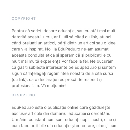
COPYRIGHT
Pentru că scrieți despre educație, sau cu atât mai mult
datorită acestui lucru, ar fi util să citați cu link, atunci
când preluați un articol, părți dintr-un articol sau o idee
care v-a inspirat. Noi, la EduPedu.ro ne-am asumat
această conduită etică și sperăm că și publicațiile cu
mult mai multă experiență vor face la fel. Ne bucurăm
că găsiți subiecte interesante pe Edupedu.ro și suntem
siguri că înțelegeți rugămintea noastră de a cita sursa
(cu link), ca o declarație reciprocă de respect și
profesionalism. Vă mulțumim!
DESPRE NOI
EduPedu.ro este o publicație online care găzduiește
exclusiv articole din domeniul educației și cercetării.
Urmărim constant cum sunt educați copiii noștri, cine și
cum face politicile din educație și cercetare, cine și cum