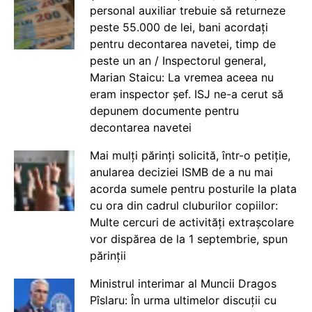
personal auxiliar trebuie să returneze
peste 55.000 de lei, bani acordați
pentru decontarea navetei, timp de
peste un an / Inspectorul general,
Marian Staicu: La vremea aceea nu
eram inspector șef. ISJ ne-a cerut să
depunem documente pentru
decontarea navetei
Mai mulți părinți solicită, într-o petiție,
anularea deciziei ISMB de a nu mai
acorda sumele pentru posturile la plata
cu ora din cadrul cluburilor copiilor:
Multe cercuri de activități extrașcolare
vor dispărea de la 1 septembrie, spun
părinții
Ministrul interimar al Muncii Dragos
Pîslaru: În urma ultimelor discuții cu