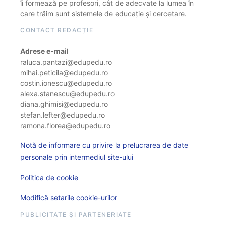
îi formează pe profesori, cât de adecvate la lumea în
care trăim sunt sistemele de educație și cercetare.
CONTACT REDACȚIE
Adrese e-mail
raluca.pantazi@edupedu.ro
mihai.peticila@edupedu.ro
costin.ionescu@edupedu.ro
alexa.stanescu@edupedu.ro
diana.ghimisi@edupedu.ro
stefan.lefter@edupedu.ro
ramona.florea@edupedu.ro
Notă de informare cu privire la prelucrarea de date
personale prin intermediul site-ului
Politica de cookie
Modifică setarile cookie-urilor
PUBLICITATE ȘI PARTENERIATE