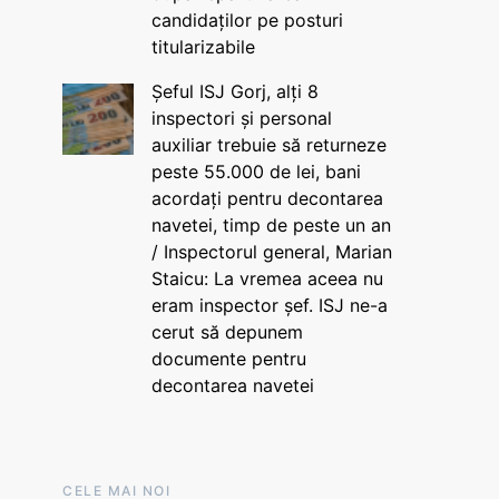
candidaților pe posturi
titularizabile
Șeful ISJ Gorj, alți 8
inspectori și personal
auxiliar trebuie să returneze
peste 55.000 de lei, bani
acordați pentru decontarea
navetei, timp de peste un an
/ Inspectorul general, Marian
Staicu: La vremea aceea nu
eram inspector șef. ISJ ne-a
cerut să depunem
documente pentru
decontarea navetei
CELE MAI NOI