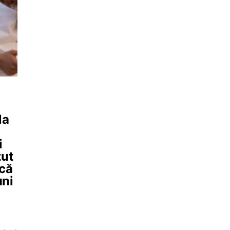
la
i
zut
rcă
uni