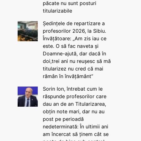
păcate nu sunt posturi
titularizabile
Ședințele de repartizare a
profesorilor 2026, la Sibiu.
Învățătoare: „Am zis iau ce
este. O să fac naveta și
Doamne-ajută, dar dacă în
doi,trei ani nu reușesc să mă
titularizez nu cred că mai
rămân în învățământ”
Sorin Ion, întrebat cum le
răspunde profesorilor care
dau an de an Titularizarea,
obțin note mari, dar nu au
post pe perioadă
nedeterminată: În ultimii ani
am încercat să ținem cât se