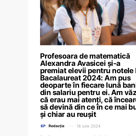
Profesoara de matematică
Alexandra Avasicei și-a
premiat elevii pentru notele 
Bacalaureat 2024: Am pus
deoparte în fiecare lună ban
din salariu pentru ei. Am vă
că erau mai atenți, că încea
să devină din ce în ce mai b
și chiar au reușit
18 iulie 2024
Redacția