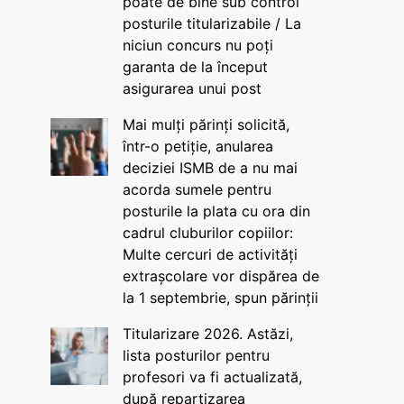
poate de bine sub control
posturile titularizabile / La
niciun concurs nu poți
garanta de la început
asigurarea unui post
Mai mulți părinți solicită,
într-o petiție, anularea
deciziei ISMB de a nu mai
acorda sumele pentru
posturile la plata cu ora din
cadrul cluburilor copiilor:
Multe cercuri de activități
extrașcolare vor dispărea de
la 1 septembrie, spun părinții
Titularizare 2026. Astăzi,
lista posturilor pentru
profesori va fi actualizată,
după repartizarea