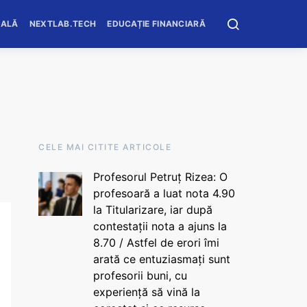
OALĂ
NEXTLAB.TECH
EDUCAȚIE FINANCIARĂ
CELE MAI CITITE ARTICOLE
Profesorul Petruț Rizea: O
profesoară a luat nota 4.90
la Titularizare, iar după
contestații nota a ajuns la
8.70 / Astfel de erori îmi
arată ce entuziasmați sunt
profesorii buni, cu
experiență să vină la