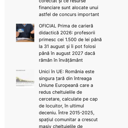
corectat și ce resurse
financiare sunt alocate unui
astfel de concurs important
OFICIAL Prima de carieră
didactică 2026: profesorii
primesc cei 1.500 de lei până
la 31 august și îi pot folosi
până în august 2027 dacă
rămân în învățământ
Unici în UE: România este
singura țară din întreaga
Uniune Europeană care a
redus cheltuielile de
cercetare, calculate pe cap
de locuitor, în ultimul
deceniu. Între 2015-2025,
spațiul comunitar a crescut
masiv cheltuielile de