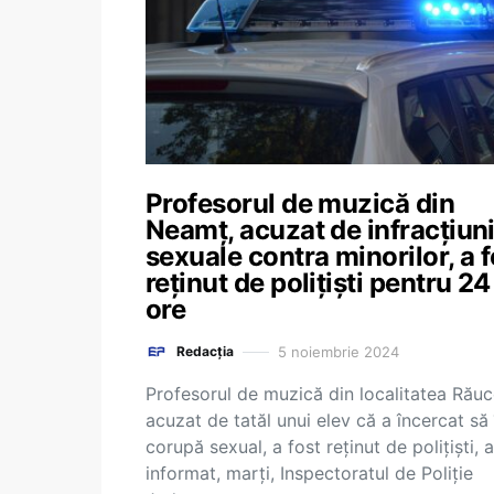
Profesorul de muzică din
Neamț, acuzat de infracţiun
sexuale contra minorilor, a f
reţinut de poliţişti pentru 24
ore
5 noiembrie 2024
Redacția
Profesorul de muzică din localitatea Răuce
acuzat de tatăl unui elev că a încercat să 
corupă sexual, a fost reţinut de poliţişti, a
informat, marţi, Inspectoratul de Poliţie