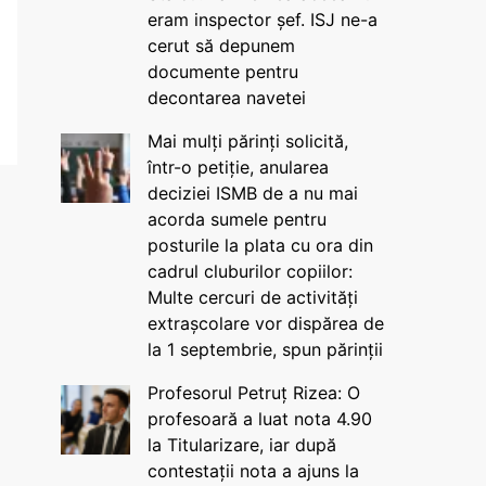
eram inspector șef. ISJ ne-a
cerut să depunem
documente pentru
decontarea navetei
Mai mulți părinți solicită,
într-o petiție, anularea
deciziei ISMB de a nu mai
acorda sumele pentru
posturile la plata cu ora din
cadrul cluburilor copiilor:
Multe cercuri de activități
extrașcolare vor dispărea de
la 1 septembrie, spun părinții
Profesorul Petruț Rizea: O
profesoară a luat nota 4.90
la Titularizare, iar după
contestații nota a ajuns la