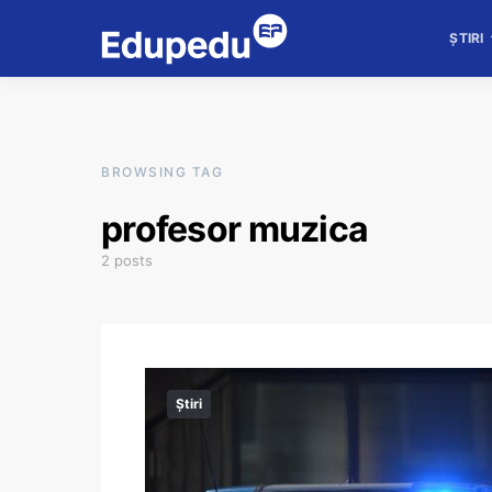
ȘTIRI
BROWSING TAG
profesor muzica
2 posts
Știri