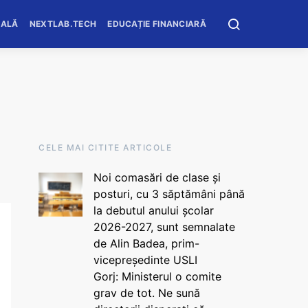
OALĂ
NEXTLAB.TECH
EDUCAȚIE FINANCIARĂ
CELE MAI CITITE ARTICOLE
Noi comasări de clase și
posturi, cu 3 săptămâni până
la debutul anului școlar
2026-2027, sunt semnalate
de Alin Badea, prim-
vicepreședinte USLI
Gorj: Ministerul o comite
grav de tot. Ne sună