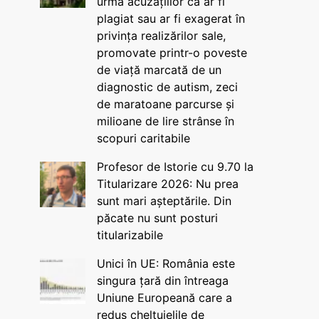
urma acuzațiilor că ar fi
plagiat sau ar fi exagerat în
privința realizărilor sale,
promovate printr-o poveste
de viață marcată de un
diagnostic de autism, zeci
de maratoane parcurse și
milioane de lire strânse în
scopuri caritabile
Profesor de Istorie cu 9.70 la
Titularizare 2026: Nu prea
sunt mari așteptările. Din
păcate nu sunt posturi
titularizabile
Unici în UE: România este
singura țară din întreaga
Uniune Europeană care a
redus cheltuielile de