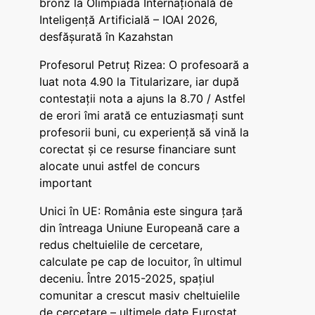
bronz la Olimpiada Internațională de
Inteligență Artificială – IOAI 2026,
desfășurată în Kazahstan
Profesorul Petruț Rizea: O profesoară a
luat nota 4.90 la Titularizare, iar după
contestații nota a ajuns la 8.70 / Astfel
de erori îmi arată ce entuziasmați sunt
profesorii buni, cu experiență să vină la
corectat și ce resurse financiare sunt
alocate unui astfel de concurs
important
Unici în UE: România este singura țară
din întreaga Uniune Europeană care a
redus cheltuielile de cercetare,
calculate pe cap de locuitor, în ultimul
deceniu. Între 2015-2025, spațiul
comunitar a crescut masiv cheltuielile
de cercetare – ultimele date Eurostat