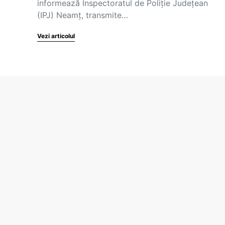
informează Inspectoratul de Poliţie Judeţean
(IPJ) Neamţ, transmite…
Vezi articolul