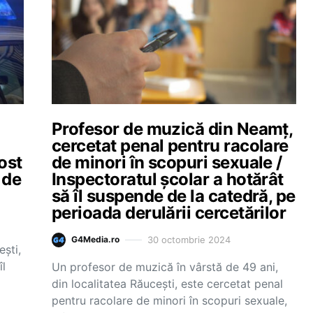
Profesor de muzică din Neamț,
i
cercetat penal pentru racolare
ost
de minori în scopuri sexuale /
 de
Inspectoratul școlar a hotărât
să îl suspende de la catedră, pe
perioada derulării cercetărilor
30 octombrie 2024
G4Media.ro
şti,
îl
Un profesor de muzică în vârstă de 49 ani,
din localitatea Răuceşti, este cercetat penal
pentru racolare de minori în scopuri sexuale,