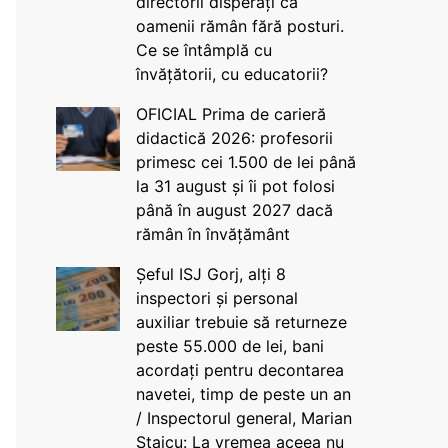
directorii disperați că
oamenii rămân fără posturi.
Ce se întâmplă cu
învățătorii, cu educatorii?
OFICIAL Prima de carieră
didactică 2026: profesorii
primesc cei 1.500 de lei până
la 31 august și îi pot folosi
până în august 2027 dacă
rămân în învățământ
Șeful ISJ Gorj, alți 8
inspectori și personal
auxiliar trebuie să returneze
peste 55.000 de lei, bani
acordați pentru decontarea
navetei, timp de peste un an
/ Inspectorul general, Marian
Staicu: La vremea aceea nu