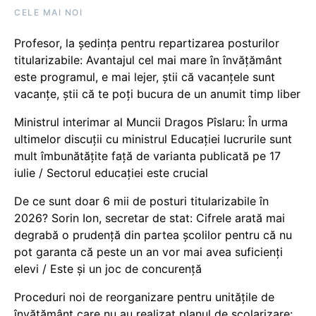
CELE MAI NOI
Profesor, la ședința pentru repartizarea posturilor
titularizabile: Avantajul cel mai mare în învățământ
este programul, e mai lejer, știi că vacanțele sunt
vacanţe, știi că te poți bucura de un anumit timp liber
Ministrul interimar al Muncii Dragos Pîslaru: În urma
ultimelor discuții cu ministrul Educației lucrurile sunt
mult îmbunătățite față de varianta publicată pe 17
iulie / Sectorul educației este crucial
De ce sunt doar 6 mii de posturi titularizabile în
2026? Sorin Ion, secretar de stat: Cifrele arată mai
degrabă o prudență din partea școlilor pentru că nu
pot garanta că peste un an vor mai avea suficienți
elevi / Este și un joc de concurență
Proceduri noi de reorganizare pentru unitățile de
învățământ care nu au realizat planul de școlarizare: