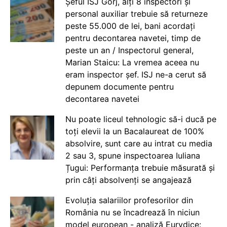
Șeful ISJ Gorj, alți 8 inspectori și
personal auxiliar trebuie să returneze
peste 55.000 de lei, bani acordați
pentru decontarea navetei, timp de
peste un an / Inspectorul general,
Marian Staicu: La vremea aceea nu
eram inspector șef. ISJ ne-a cerut să
depunem documente pentru
decontarea navetei
Nu poate liceul tehnologic să-i ducă pe
toți elevii la un Bacalaureat de 100%
absolvire, sunt care au intrat cu media
2 sau 3, spune inspectoarea Iuliana
Țugui: Performanța trebuie măsurată și
prin câți absolvenți se angajează
Evoluția salariilor profesorilor din
România nu se încadrează în niciun
model european - analiză Eurydice: