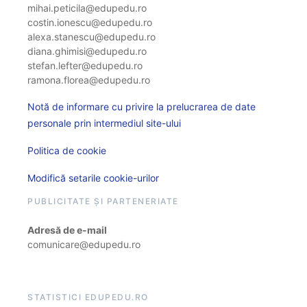
mihai.peticila@edupedu.ro
costin.ionescu@edupedu.ro
alexa.stanescu@edupedu.ro
diana.ghimisi@edupedu.ro
stefan.lefter@edupedu.ro
ramona.florea@edupedu.ro
Notă de informare cu privire la prelucrarea de date
personale prin intermediul site-ului
Politica de cookie
Modifică setarile cookie-urilor
PUBLICITATE ȘI PARTENERIATE
Adresă de e-mail
comunicare@edupedu.ro
STATISTICI EDUPEDU.RO