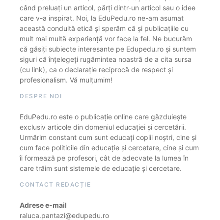
când preluați un articol, părți dintr-un articol sau o idee
care v-a inspirat. Noi, la EduPedu.ro ne-am asumat
această conduită etică și sperăm că și publicațiile cu
mult mai multă experiență vor face la fel. Ne bucurăm
că găsiți subiecte interesante pe Edupedu.ro și suntem
siguri că înțelegeți rugămintea noastră de a cita sursa
(cu link), ca o declarație reciprocă de respect și
profesionalism. Vă mulțumim!
DESPRE NOI
EduPedu.ro este o publicație online care găzduiește
exclusiv articole din domeniul educației și cercetării.
Urmărim constant cum sunt educați copiii noștri, cine și
cum face politicile din educație și cercetare, cine și cum
îi formează pe profesori, cât de adecvate la lumea în
care trăim sunt sistemele de educație și cercetare.
CONTACT REDACȚIE
Adrese e-mail
raluca.pantazi@edupedu.ro