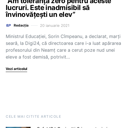
”Am toleranță zero pentru aceste
lucruri. Este inadmisibil să
învinovățești un elev”
20 ianuarie 2021
Redacția
Ministrul Educației, Sorin Cîmpeanu, a declarat, marți
seară, la Digi24, că directoarea care i-a luat apărarea
profesorului din Neamț care a cerut poze nud unei
eleve a fost demisă, potrivit…
Vezi articolul
CELE MAI CITITE ARTICOLE