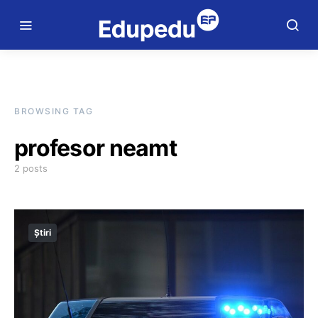
BROWSING TAG
profesor neamt
2 posts
Știri