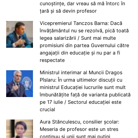
cunoștințe, dar vreau să mă întorc în
țară și să devin profesor
Vicepremierul Tanczos Barna: Dacă
învățământul nu se rezolvă, pică toată
legea salarizării / Sunt mai multe
promisiuni din partea Guvernului către
angajații din educație și nu par a fi
respectate
Ministrul interimar al Muncii Dragos
Pîslaru: În urma ultimelor discuții cu
ministrul Educației lucrurile sunt mult
îmbunătățite față de varianta publicată
pe 17 iulie / Sectorul educației este
crucial
Aura Stănculescu, consilier școlar:
Meseria de profesor este un stres
continuu și unii sunt mai puțini