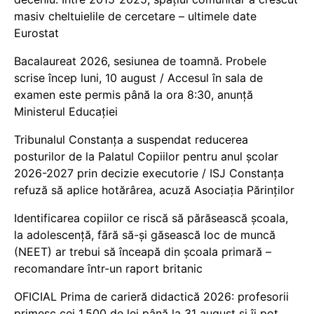
masiv cheltuielile de cercetare – ultimele date
Eurostat
Bacalaureat 2026, sesiunea de toamnă. Probele
scrise încep luni, 10 august / Accesul în sala de
examen este permis până la ora 8:30, anunță
Ministerul Educației
Tribunalul Constanța a suspendat reducerea
posturilor de la Palatul Copiilor pentru anul școlar
2026-2027 prin decizie executorie / ISJ Constanța
refuză să aplice hotărârea, acuză Asociația Părinților
Identificarea copiilor ce riscă să părăsească școala,
la adolescență, fără să-și găsească loc de muncă
(NEET) ar trebui să înceapă din școala primară –
recomandare într-un raport britanic
OFICIAL Prima de carieră didactică 2026: profesorii
primesc cei 1.500 de lei până la 31 august și îi pot