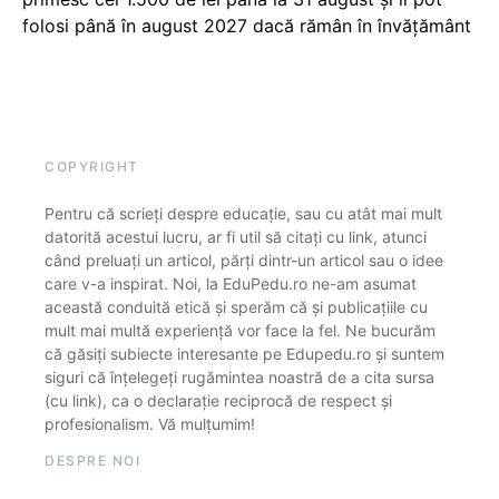
folosi până în august 2027 dacă rămân în învățământ
COPYRIGHT
Pentru că scrieți despre educație, sau cu atât mai mult
datorită acestui lucru, ar fi util să citați cu link, atunci
când preluați un articol, părți dintr-un articol sau o idee
care v-a inspirat. Noi, la EduPedu.ro ne-am asumat
această conduită etică și sperăm că și publicațiile cu
mult mai multă experiență vor face la fel. Ne bucurăm
că găsiți subiecte interesante pe Edupedu.ro și suntem
siguri că înțelegeți rugămintea noastră de a cita sursa
(cu link), ca o declarație reciprocă de respect și
profesionalism. Vă mulțumim!
DESPRE NOI