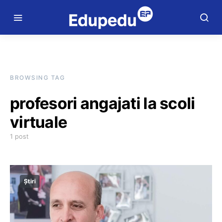
BROWSING TAG
profesori angajati la scoli
virtuale
1 post
Știri