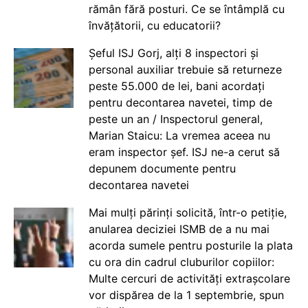
rămân fără posturi. Ce se întâmplă cu
învățătorii, cu educatorii?
Șeful ISJ Gorj, alți 8 inspectori și
personal auxiliar trebuie să returneze
peste 55.000 de lei, bani acordați
pentru decontarea navetei, timp de
peste un an / Inspectorul general,
Marian Staicu: La vremea aceea nu
eram inspector șef. ISJ ne-a cerut să
depunem documente pentru
decontarea navetei
Mai mulți părinți solicită, într-o petiție,
anularea deciziei ISMB de a nu mai
acorda sumele pentru posturile la plata
cu ora din cadrul cluburilor copiilor:
Multe cercuri de activități extrașcolare
vor dispărea de la 1 septembrie, spun