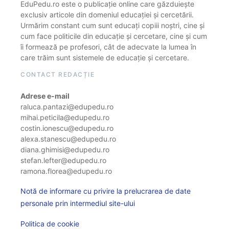
EduPedu.ro este o publicație online care găzduiește
exclusiv articole din domeniul educației și cercetării.
Urmărim constant cum sunt educați copiii noștri, cine și
cum face politicile din educație și cercetare, cine și cum
îi formează pe profesori, cât de adecvate la lumea în
care trăim sunt sistemele de educație și cercetare.
CONTACT REDACȚIE
Adrese e-mail
raluca.pantazi@edupedu.ro
mihai.peticila@edupedu.ro
costin.ionescu@edupedu.ro
alexa.stanescu@edupedu.ro
diana.ghimisi@edupedu.ro
stefan.lefter@edupedu.ro
ramona.florea@edupedu.ro
Notă de informare cu privire la prelucrarea de date
personale prin intermediul site-ului
Politica de cookie