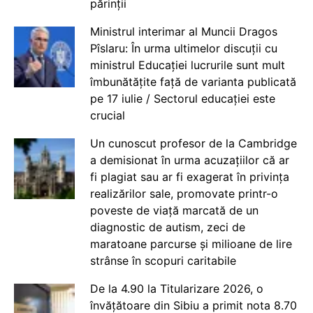
părinții
Ministrul interimar al Muncii Dragos
Pîslaru: În urma ultimelor discuții cu
ministrul Educației lucrurile sunt mult
îmbunătățite față de varianta publicată
pe 17 iulie / Sectorul educației este
crucial
Un cunoscut profesor de la Cambridge
a demisionat în urma acuzațiilor că ar
fi plagiat sau ar fi exagerat în privința
realizărilor sale, promovate printr-o
poveste de viață marcată de un
diagnostic de autism, zeci de
maratoane parcurse și milioane de lire
strânse în scopuri caritabile
De la 4.90 la Titularizare 2026, o
învățătoare din Sibiu a primit nota 8.70