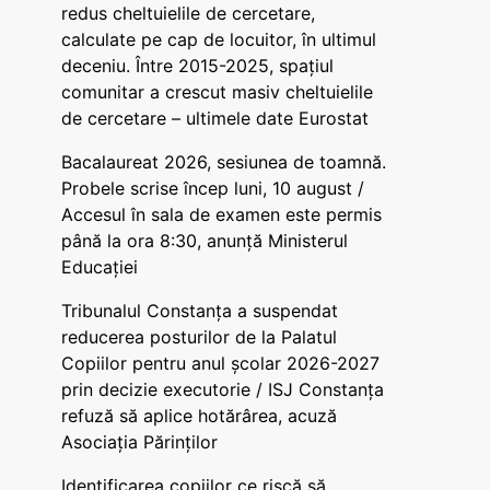
redus cheltuielile de cercetare,
calculate pe cap de locuitor, în ultimul
deceniu. Între 2015-2025, spațiul
comunitar a crescut masiv cheltuielile
de cercetare – ultimele date Eurostat
Bacalaureat 2026, sesiunea de toamnă.
Probele scrise încep luni, 10 august /
Accesul în sala de examen este permis
până la ora 8:30, anunță Ministerul
Educației
Tribunalul Constanța a suspendat
reducerea posturilor de la Palatul
Copiilor pentru anul școlar 2026-2027
prin decizie executorie / ISJ Constanța
refuză să aplice hotărârea, acuză
Asociația Părinților
Identificarea copiilor ce riscă să