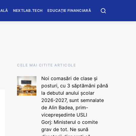
OALĂ
NEXTLAB.TECH
EDUCAȚIE FINANCIARĂ
CELE MAI CITITE ARTICOLE
Noi comasări de clase și
posturi, cu 3 săptămâni până
la debutul anului școlar
2026-2027, sunt semnalate
de Alin Badea, prim-
vicepreședinte USLI
Gorj: Ministerul o comite
grav de tot. Ne sună