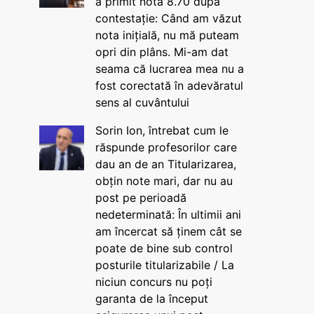
a primit nota 8.70 după
contestație: Când am văzut
nota inițială, nu mă puteam
opri din plâns. Mi-am dat
seama că lucrarea mea nu a
fost corectată în adevăratul
sens al cuvântului
Sorin Ion, întrebat cum le
răspunde profesorilor care
dau an de an Titularizarea,
obțin note mari, dar nu au
post pe perioadă
nedeterminată: În ultimii ani
am încercat să ținem cât se
poate de bine sub control
posturile titularizabile / La
niciun concurs nu poți
garanta de la început