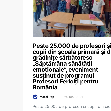
Peste 25.000 de profesori ș
copii din școala primară și d
grădinițe sărbătoresc
„Săptămâna sănătății
emoționale”, eveniment
susținut de programul
Profesori Fericiți pentru
România
25 mai 2021
Matei Pop
Peste 25.000 de profesori și copii din cicl