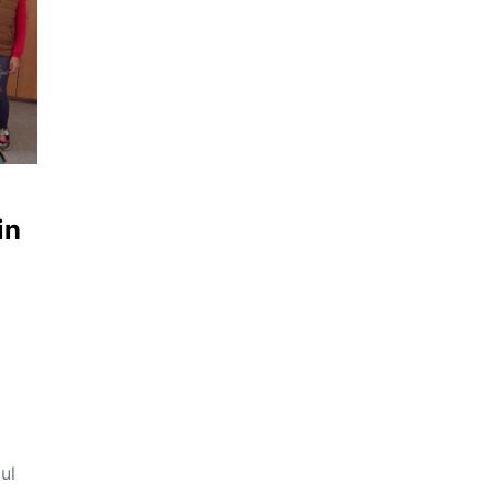
i
in
ul