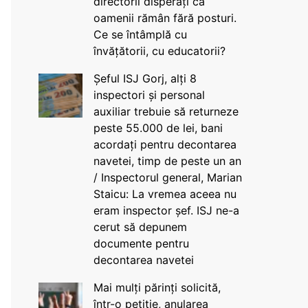
directorii disperați că
oamenii rămân fără posturi.
Ce se întâmplă cu
învățătorii, cu educatorii?
Șeful ISJ Gorj, alți 8
inspectori și personal
auxiliar trebuie să returneze
peste 55.000 de lei, bani
acordați pentru decontarea
navetei, timp de peste un an
/ Inspectorul general, Marian
Staicu: La vremea aceea nu
eram inspector șef. ISJ ne-a
cerut să depunem
documente pentru
decontarea navetei
Mai mulți părinți solicită,
într-o petiție, anularea