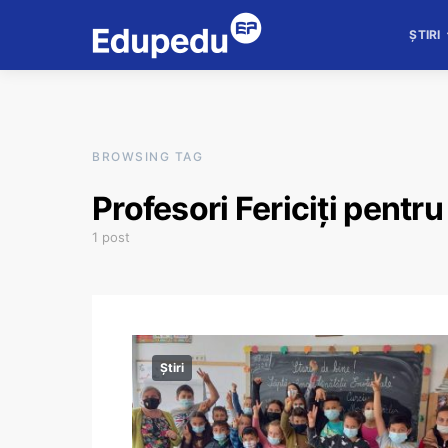
ȘTIRI
BROWSING TAG
Profesori Fericiți pentr
1 post
Știri