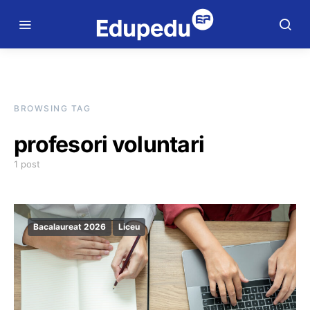
BROWSING TAG
profesori voluntari
1 post
Bacalaureat 2026
Liceu