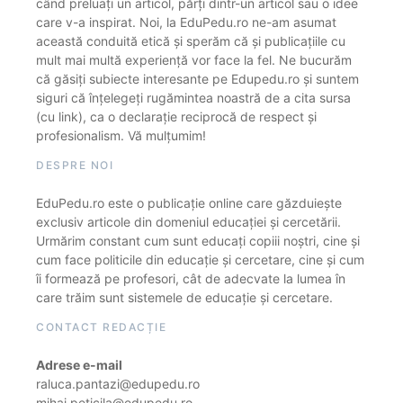
când preluați un articol, părți dintr-un articol sau o idee
care v-a inspirat. Noi, la EduPedu.ro ne-am asumat
această conduită etică și sperăm că și publicațiile cu
mult mai multă experiență vor face la fel. Ne bucurăm
că găsiți subiecte interesante pe Edupedu.ro și suntem
siguri că înțelegeți rugămintea noastră de a cita sursa
(cu link), ca o declarație reciprocă de respect și
profesionalism. Vă mulțumim!
DESPRE NOI
EduPedu.ro este o publicație online care găzduiește
exclusiv articole din domeniul educației și cercetării.
Urmărim constant cum sunt educați copiii noștri, cine și
cum face politicile din educație și cercetare, cine și cum
îi formează pe profesori, cât de adecvate la lumea în
care trăim sunt sistemele de educație și cercetare.
CONTACT REDACȚIE
Adrese e-mail
raluca.pantazi@edupedu.ro
mihai.peticila@edupedu.ro