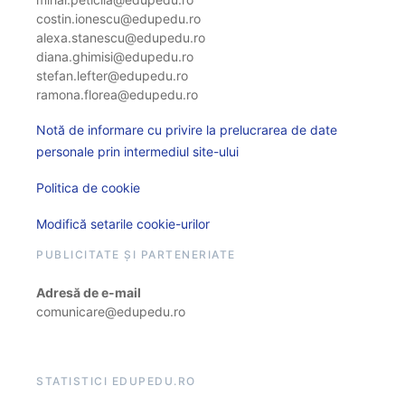
costin.ionescu@edupedu.ro
alexa.stanescu@edupedu.ro
diana.ghimisi@edupedu.ro
stefan.lefter@edupedu.ro
ramona.florea@edupedu.ro
Notă de informare cu privire la prelucrarea de date
personale prin intermediul site-ului
Politica de cookie
Modifică setarile cookie-urilor
PUBLICITATE ȘI PARTENERIATE
Adresă de e-mail
comunicare@edupedu.ro
STATISTICI EDUPEDU.RO