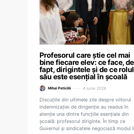
Profesorul care știe cel mai
bine fiecare elev: ce face, de
fapt, dirigintele și de ce rolul
său este esențial în școală
4 iunie 2026
Mihai Peticilă
Discuțiile din ultimele zile despre viitorul
indemnizației de dirigenție au readus în
atenție una dintre funcțiile esențiale din
școală: profesorul diriginte. În timp ce
Guvernul și sindicatele negociază modul 