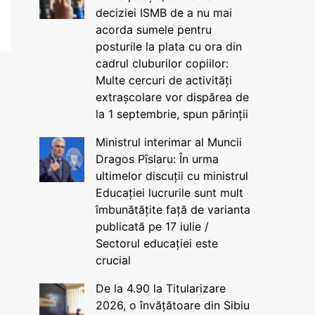
deciziei ISMB de a nu mai
acorda sumele pentru
posturile la plata cu ora din
cadrul cluburilor copiilor:
Multe cercuri de activități
extrașcolare vor dispărea de
la 1 septembrie, spun părinții
Ministrul interimar al Muncii
Dragos Pîslaru: În urma
ultimelor discuții cu ministrul
Educației lucrurile sunt mult
îmbunătățite față de varianta
publicată pe 17 iulie /
Sectorul educației este
crucial
De la 4.90 la Titularizare
2026, o învățătoare din Sibiu