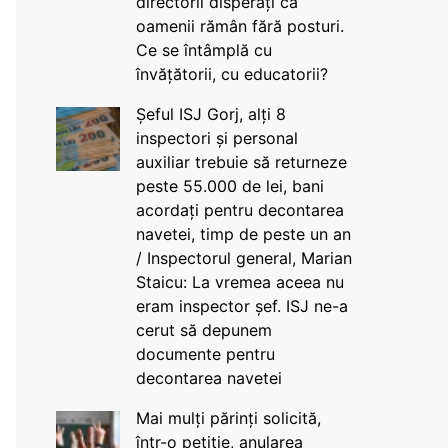
directorii disperați că
oamenii rămân fără posturi.
Ce se întâmplă cu
învățătorii, cu educatorii?
Șeful ISJ Gorj, alți 8
inspectori și personal
auxiliar trebuie să returneze
peste 55.000 de lei, bani
acordați pentru decontarea
navetei, timp de peste un an
/ Inspectorul general, Marian
Staicu: La vremea aceea nu
eram inspector șef. ISJ ne-a
cerut să depunem
documente pentru
decontarea navetei
Mai mulți părinți solicită,
într-o petiție, anularea