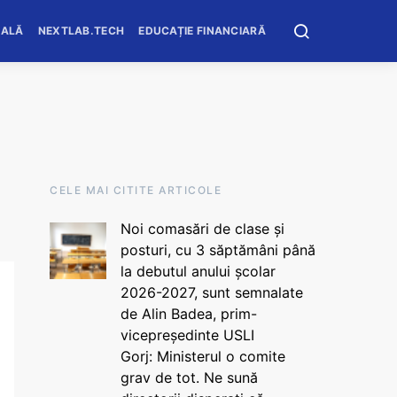
OALĂ
NEXTLAB.TECH
EDUCAȚIE FINANCIARĂ
CELE MAI CITITE ARTICOLE
Noi comasări de clase și
posturi, cu 3 săptămâni până
la debutul anului școlar
2026-2027, sunt semnalate
de Alin Badea, prim-
vicepreședinte USLI
Gorj: Ministerul o comite
grav de tot. Ne sună