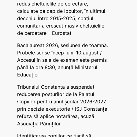
redus cheltuielile de cercetare,
calculate pe cap de locuitor, în ultimul
deceniu. Între 2015-2025, spațiul
comunitar a crescut masiv cheltuielile
de cercetare – Eurostat
Bacalaureat 2026, sesiunea de toamnă.
Probele scrise încep luni, 10 august /
Accesul în sala de examen este permis
până la ora 8:30, anunță Ministerul
Educației
Tribunalul Constanța a suspendat
reducerea posturilor de la Palatul
Copiilor pentru anul școlar 2026-2027
prin decizie executorie / ISJ Constanța
refuză să aplice hotărârea, acuză
Asociația Părinților
Identificarea copiilor ce riscă să