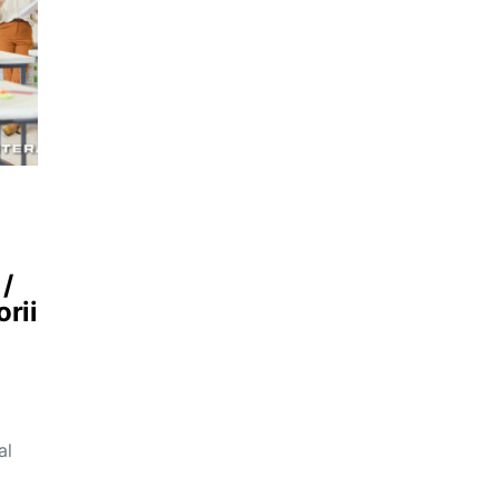
 /
orii
al