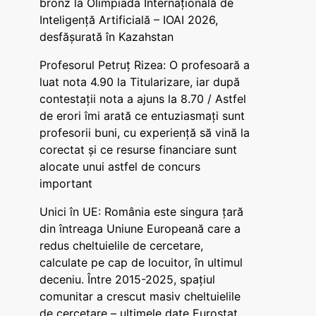
bronz la Olimpiada Internațională de
Inteligență Artificială – IOAI 2026,
desfășurată în Kazahstan
Profesorul Petruț Rizea: O profesoară a
luat nota 4.90 la Titularizare, iar după
contestații nota a ajuns la 8.70 / Astfel
de erori îmi arată ce entuziasmați sunt
profesorii buni, cu experiență să vină la
corectat și ce resurse financiare sunt
alocate unui astfel de concurs
important
Unici în UE: România este singura țară
din întreaga Uniune Europeană care a
redus cheltuielile de cercetare,
calculate pe cap de locuitor, în ultimul
deceniu. Între 2015-2025, spațiul
comunitar a crescut masiv cheltuielile
de cercetare – ultimele date Eurostat