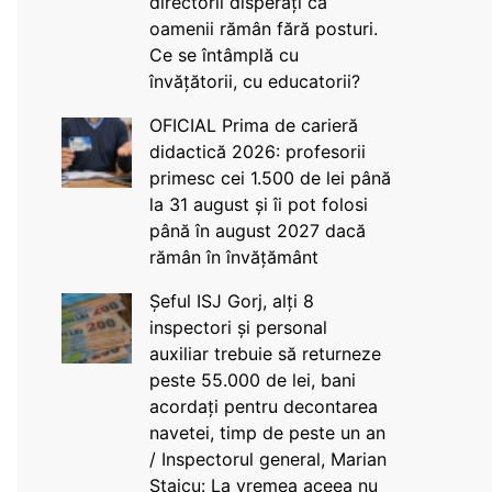
directorii disperați că
oamenii rămân fără posturi.
Ce se întâmplă cu
învățătorii, cu educatorii?
OFICIAL Prima de carieră
didactică 2026: profesorii
primesc cei 1.500 de lei până
la 31 august și îi pot folosi
până în august 2027 dacă
rămân în învățământ
Șeful ISJ Gorj, alți 8
inspectori și personal
auxiliar trebuie să returneze
peste 55.000 de lei, bani
acordați pentru decontarea
navetei, timp de peste un an
/ Inspectorul general, Marian
Staicu: La vremea aceea nu