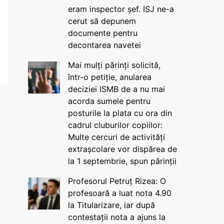
eram inspector șef. ISJ ne-a
cerut să depunem
documente pentru
decontarea navetei
Mai mulți părinți solicită,
într-o petiție, anularea
deciziei ISMB de a nu mai
acorda sumele pentru
posturile la plata cu ora din
cadrul cluburilor copiilor:
Multe cercuri de activități
extrașcolare vor dispărea de
la 1 septembrie, spun părinții
Profesorul Petruț Rizea: O
profesoară a luat nota 4.90
la Titularizare, iar după
contestații nota a ajuns la