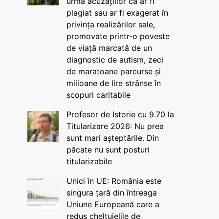
urma acuzațiilor că ar fi
plagiat sau ar fi exagerat în
privința realizărilor sale,
promovate printr-o poveste
de viață marcată de un
diagnostic de autism, zeci
de maratoane parcurse și
milioane de lire strânse în
scopuri caritabile
Profesor de Istorie cu 9.70 la
Titularizare 2026: Nu prea
sunt mari așteptările. Din
păcate nu sunt posturi
titularizabile
Unici în UE: România este
singura țară din întreaga
Uniune Europeană care a
redus cheltuielile de