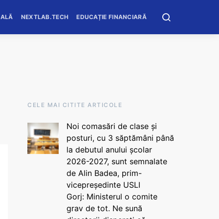
OALĂ
NEXTLAB.TECH
EDUCAȚIE FINANCIARĂ
CELE MAI CITITE ARTICOLE
Noi comasări de clase și
posturi, cu 3 săptămâni până
la debutul anului școlar
2026-2027, sunt semnalate
de Alin Badea, prim-
vicepreședinte USLI
Gorj: Ministerul o comite
grav de tot. Ne sună