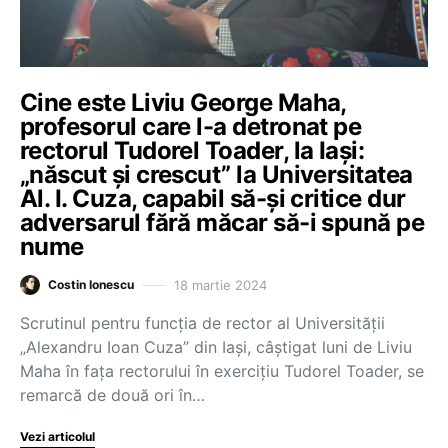
Cine este Liviu George Maha,
profesorul care l-a detronat pe
rectorul Tudorel Toader, la Iași:
„născut și crescut” la Universitatea
Al. I. Cuza, capabil să-și critice dur
adversarul fără măcar să-i spună pe
nume
18 martie 2024
Costin Ionescu
Scrutinul pentru funcția de rector al Universității
„Alexandru Ioan Cuza” din Iași, câștigat luni de Liviu
Maha în fața rectorului în exercițiu Tudorel Toader, se
remarcă de două ori în…
Vezi articolul