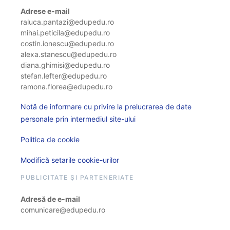
Adrese e-mail
raluca.pantazi@edupedu.ro
mihai.peticila@edupedu.ro
costin.ionescu@edupedu.ro
alexa.stanescu@edupedu.ro
diana.ghimisi@edupedu.ro
stefan.lefter@edupedu.ro
ramona.florea@edupedu.ro
Notă de informare cu privire la prelucrarea de date
personale prin intermediul site-ului
Politica de cookie
Modifică setarile cookie-urilor
PUBLICITATE ȘI PARTENERIATE
Adresă de e-mail
comunicare@edupedu.ro