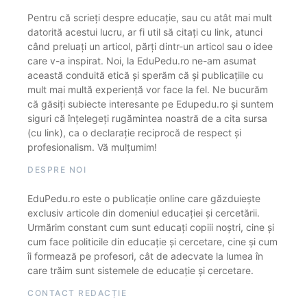
Pentru că scrieți despre educație, sau cu atât mai mult
datorită acestui lucru, ar fi util să citați cu link, atunci
când preluați un articol, părți dintr-un articol sau o idee
care v-a inspirat. Noi, la EduPedu.ro ne-am asumat
această conduită etică și sperăm că și publicațiile cu
mult mai multă experiență vor face la fel. Ne bucurăm
că găsiți subiecte interesante pe Edupedu.ro și suntem
siguri că înțelegeți rugămintea noastră de a cita sursa
(cu link), ca o declarație reciprocă de respect și
profesionalism. Vă mulțumim!
DESPRE NOI
EduPedu.ro este o publicație online care găzduiește
exclusiv articole din domeniul educației și cercetării.
Urmărim constant cum sunt educați copiii noștri, cine și
cum face politicile din educație și cercetare, cine și cum
îi formează pe profesori, cât de adecvate la lumea în
care trăim sunt sistemele de educație și cercetare.
CONTACT REDACȚIE