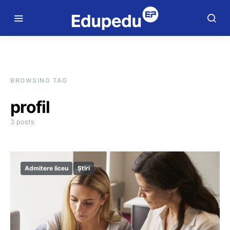
BROWSING TAG
profil
3 posts
Admitere liceu
Știri