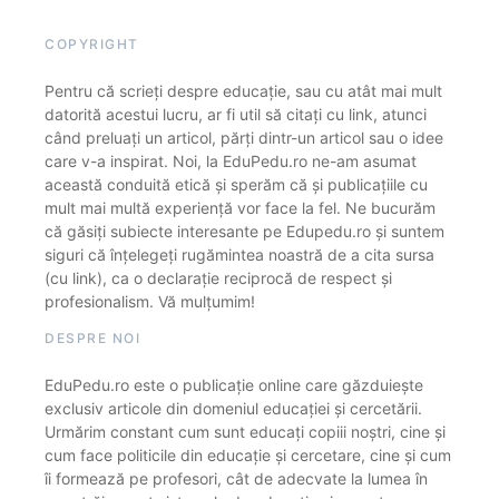
COPYRIGHT
Pentru că scrieți despre educație, sau cu atât mai mult
datorită acestui lucru, ar fi util să citați cu link, atunci
când preluați un articol, părți dintr-un articol sau o idee
care v-a inspirat. Noi, la EduPedu.ro ne-am asumat
această conduită etică și sperăm că și publicațiile cu
mult mai multă experiență vor face la fel. Ne bucurăm
că găsiți subiecte interesante pe Edupedu.ro și suntem
siguri că înțelegeți rugămintea noastră de a cita sursa
(cu link), ca o declarație reciprocă de respect și
profesionalism. Vă mulțumim!
DESPRE NOI
EduPedu.ro este o publicație online care găzduiește
exclusiv articole din domeniul educației și cercetării.
Urmărim constant cum sunt educați copiii noștri, cine și
cum face politicile din educație și cercetare, cine și cum
îi formează pe profesori, cât de adecvate la lumea în