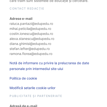
care trăim sunt sistemele de educație și cercetare.
CONTACT REDACȚIE
Adrese e-mail
raluca.pantazi@edupedu.ro
mihai.peticila@edupedu.ro
costin.ionescu@edupedu.ro
alexa.stanescu@edupedu.ro
diana.ghimisi@edupedu.ro
stefan.lefter@edupedu.ro
ramona.florea@edupedu.ro
Notă de informare cu privire la prelucrarea de date
personale prin intermediul site-ului
Politica de cookie
Modifică setarile cookie-urilor
PUBLICITATE ȘI PARTENERIATE
Adresă de e-mail