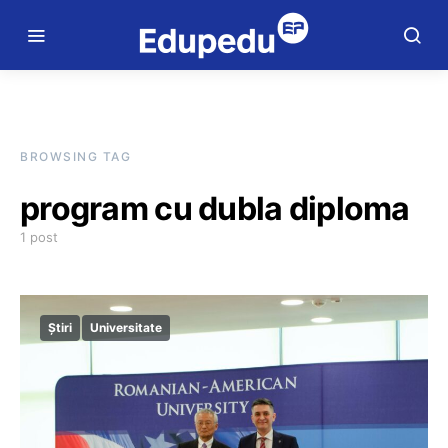
BROWSING TAG
program cu dubla diploma
1 post
Știri
Universitate