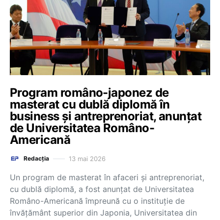
Program româno-japonez de
masterat cu dublă diplomă în
business și antreprenoriat, anunțat
de Universitatea Româno-
Americană
13 mai 2026
Redacția
Un program de masterat în afaceri și antreprenoriat,
cu dublă diplomă, a fost anunțat de Universitatea
Româno-Americană împreună cu o instituție de
învățământ superior din Japonia, Universitatea din