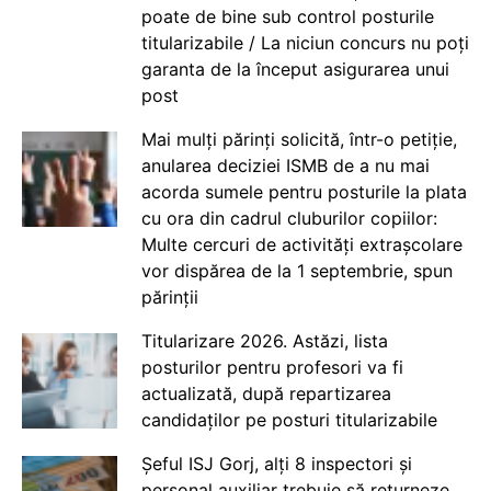
poate de bine sub control posturile
titularizabile / La niciun concurs nu poți
garanta de la început asigurarea unui
post
Mai mulți părinți solicită, într-o petiție,
anularea deciziei ISMB de a nu mai
acorda sumele pentru posturile la plata
cu ora din cadrul cluburilor copiilor:
Multe cercuri de activități extrașcolare
vor dispărea de la 1 septembrie, spun
părinții
Titularizare 2026. Astăzi, lista
posturilor pentru profesori va fi
actualizată, după repartizarea
candidaților pe posturi titularizabile
Șeful ISJ Gorj, alți 8 inspectori și
personal auxiliar trebuie să returneze