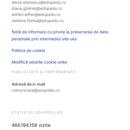
alexa.stanescu@edupedu.ro
diana.ghimisi@edupedu.ro
stefan.lefter@edupedu.ro
ramona.florea@edupedu.ro
Notă de informare cu privire la prelucrarea de date
personale prin intermediul site-ului
Politica de cookie
Modifică setarile cookie-urilor
PUBLICITATE ȘI PARTENERIATE
Adresă de e-mail
comunicare@edupedu.ro
STATISTICI EDUPEDU.RO
466.194.158 vizite