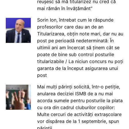
reușesc să mă titularizez nu cred că
mai rămân în învățământ”
Sorin Ion, întrebat cum le răspunde
profesorilor care dau an de an
Titularizarea, obțin note mari, dar nu au
post pe perioadă nedeterminată: În
ultimii ani am încercat să ținem cât se
poate de bine sub control posturile
titularizabile / La niciun concurs nu poți
garanta de la început asigurarea unui
post
Mai mulți părinți solicită, într-o petiție,
anularea deciziei ISMB de a nu mai
acorda sumele pentru posturile la plata
cu ora din cadrul cluburilor copiilor:
Multe cercuri de activități extrașcolare
vor dispărea de la 1 septembrie, spun
părinții