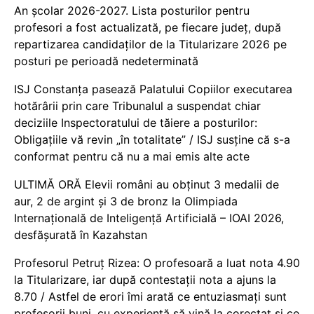
An școlar 2026-2027. Lista posturilor pentru
profesori a fost actualizată, pe fiecare județ, după
repartizarea candidaților de la Titularizare 2026 pe
posturi pe perioadă nedeterminată
ISJ Constanța pasează Palatului Copiilor executarea
hotărârii prin care Tribunalul a suspendat chiar
deciziile Inspectoratului de tăiere a posturilor:
Obligațiile vă revin „în totalitate” / ISJ susține că s-a
conformat pentru că nu a mai emis alte acte
ULTIMĂ ORĂ Elevii români au obținut 3 medalii de
aur, 2 de argint și 3 de bronz la Olimpiada
Internațională de Inteligență Artificială – IOAI 2026,
desfășurată în Kazahstan
Profesorul Petruț Rizea: O profesoară a luat nota 4.90
la Titularizare, iar după contestații nota a ajuns la
8.70 / Astfel de erori îmi arată ce entuziasmați sunt
profesorii buni, cu experiență să vină la corectat și ce