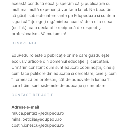
această conduită etică și sperăm că și publicațiile cu
mult mai multă experiență vor face la fel. Ne bucurăm
că găsiți subiecte interesante pe Edupedu.ro și suntem
siguri că înțelegeți rugămintea noastră de a cita sursa
(cu link), ca o declarație reciprocă de respect și
profesionalism. Vă mulțumim!
DESPRE NOI
EduPedu.ro este o publicație online care găzduiește
exclusiv articole din domeniul educației și cercetării.
Urmărim constant cum sunt educați copiii noștri, cine și
cum face politicile din educație și cercetare, cine și cum
îi formează pe profesori, cât de adecvate la lumea în
care trăim sunt sistemele de educație și cercetare.
CONTACT REDACȚIE
Adrese e-mail
raluca.pantazi@edupedu.ro
mihai.peticila@edupedu.ro
costin.ionescu@edupedu.ro