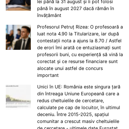
lei până la 31 august și îi pot folosi
până în august 2027 dacă rămân în
învățământ
Profesorul Petruț Rizea: O profesoară a
luat nota 4.90 la Titularizare, iar după
contestații nota a ajuns la 8.70 / Astfel
de erori îmi arată ce entuziasmați sunt
profesorii buni, cu experiență să vină la
corectat și ce resurse financiare sunt
alocate unui astfel de concurs
important
Unici în UE: România este singura țară
din întreaga Uniune Europeană care a
redus cheltuielile de cercetare,
calculate pe cap de locuitor, în ultimul
deceniu. Între 2015-2025, spațiul
comunitar a crescut masiv cheltuielile
de cercetare - ultimele date Eurostat