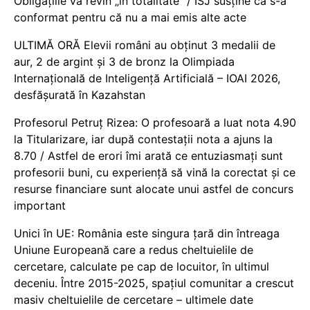
Obligațiile vă revin „în totalitate” / ISJ susține că s-a
conformat pentru că nu a mai emis alte acte
ULTIMĂ ORĂ Elevii români au obținut 3 medalii de
aur, 2 de argint și 3 de bronz la Olimpiada
Internațională de Inteligență Artificială – IOAI 2026,
desfășurată în Kazahstan
Profesorul Petruț Rizea: O profesoară a luat nota 4.90
la Titularizare, iar după contestații nota a ajuns la
8.70 / Astfel de erori îmi arată ce entuziasmați sunt
profesorii buni, cu experiență să vină la corectat și ce
resurse financiare sunt alocate unui astfel de concurs
important
Unici în UE: România este singura țară din întreaga
Uniune Europeană care a redus cheltuielile de
cercetare, calculate pe cap de locuitor, în ultimul
deceniu. Între 2015-2025, spațiul comunitar a crescut
masiv cheltuielile de cercetare – ultimele date