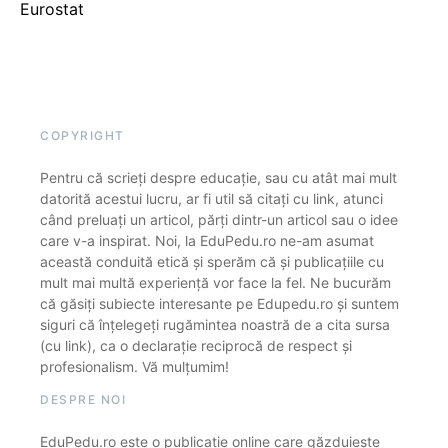
Eurostat
COPYRIGHT
Pentru că scrieți despre educație, sau cu atât mai mult
datorită acestui lucru, ar fi util să citați cu link, atunci
când preluați un articol, părți dintr-un articol sau o idee
care v-a inspirat. Noi, la EduPedu.ro ne-am asumat
această conduită etică și sperăm că și publicațiile cu
mult mai multă experiență vor face la fel. Ne bucurăm
că găsiți subiecte interesante pe Edupedu.ro și suntem
siguri că înțelegeți rugămintea noastră de a cita sursa
(cu link), ca o declarație reciprocă de respect și
profesionalism. Vă mulțumim!
DESPRE NOI
EduPedu.ro este o publicație online care găzduiește