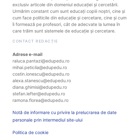
exclusiv articole din domeniul educației și cercetării.
Urmărim constant cum sunt educați copiii noștri, cine și
cum face politicile din educație și cercetare, cine și cum
îi formează pe profesori, cât de adecvate la lumea în
care trăim sunt sistemele de educație și cercetare.
CONTACT REDACȚIE
Adrese e-mail
raluca.pantazi@edupedu.ro
mihai.peticila@edupedu.ro
costin.ionescu@edupedu.ro
alexa.stanescu@edupedu.ro
diana.ghimisi@edupedu.ro
stefan.lefter@edupedu.ro
ramona.florea@edupedu.ro
Notă de informare cu privire la prelucrarea de date
personale prin intermediul site-ului
Politica de cookie