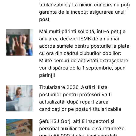
titularizabile / La niciun concurs nu poți
garanta de la început asigurarea unui
post
Mai mulți părinți solicită, într-o petiție,
anularea deciziei ISMB de a nu mai
acorda sumele pentru posturile la plata
cu ora din cadrul cluburilor copiilor:
Multe cercuri de activități extrașcolare
vor dispărea de la 1 septembrie, spun
părinții
Titularizare 2026. Astăzi, lista
posturilor pentru profesori va fi
actualizată, după repartizarea
candidaților pe posturi titularizabile
Șeful ISJ Gorj, alți 8 inspectori și
personal auxiliar trebuie să returneze
peste 55.000 de lei, bani acordați