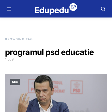
BROWSING TAG
programul psd educatie
1 post
Știri