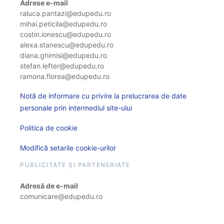
Adrese e-mail
raluca.pantazi@edupedu.ro
mihai.peticila@edupedu.ro
costin.ionescu@edupedu.ro
alexa.stanescu@edupedu.ro
diana.ghimisi@edupedu.ro
stefan.lefter@edupedu.ro
ramona.florea@edupedu.ro
Notă de informare cu privire la prelucrarea de date
personale prin intermediul site-ului
Politica de cookie
Modifică setarile cookie-urilor
PUBLICITATE ȘI PARTENERIATE
Adresă de e-mail
comunicare@edupedu.ro