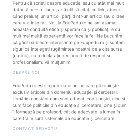
Pentru că scrieți despre educație, sau cu atât mai mult
datorită acestui lucru, ar fi util să citați cu link, atunci
când preluați un articol, părți dintr-un articol sau o idee
care v-a inspirat. Noi, la EduPedu.ro ne-am asumat
această conduită etică și sperăm că și publicațiile cu
mult mai multă experiență vor face la fel. Ne bucurăm
că găsiți subiecte interesante pe Edupedu.ro și suntem
siguri că înțelegeți rugămintea noastră de a cita sursa
(cu link), ca o declarație reciprocă de respect și
profesionalism. Vă mulțumim!
DESPRE NOI
EduPedu.ro este o publicație online care găzduiește
exclusiv articole din domeniul educației și cercetării.
Urmărim constant cum sunt educați copiii noștri, cine și
cum face politicile din educație și cercetare, cine și cum
îi formează pe profesori, cât de adecvate la lumea în
care trăim sunt sistemele de educație și cercetare.
CONTACT REDACȚIE