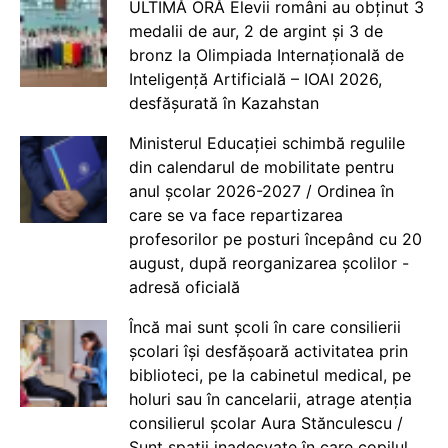
ULTIMĂ ORĂ Elevii români au obținut 3
medalii de aur, 2 de argint și 3 de
bronz la Olimpiada Internațională de
Inteligență Artificială – IOAI 2026,
desfășurată în Kazahstan
Ministerul Educației schimbă regulile
din calendarul de mobilitate pentru
anul școlar 2026-2027 / Ordinea în
care se va face repartizarea
profesorilor pe posturi începând cu 20
august, după reorganizarea școlilor -
adresă oficială
Încă mai sunt școli în care consilierii
școlari își desfășoară activitatea prin
biblioteci, pe la cabinetul medical, pe
holuri sau în cancelarii, atrage atenția
consilierul școlar Aura Stănculescu /
Sunt spații inadecvate în care copilul