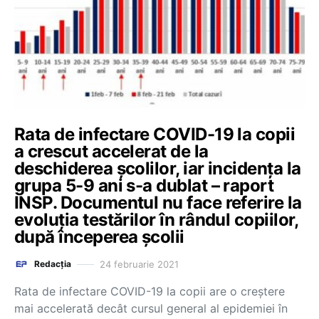
Rata de infectare COVID-19 la copii
a crescut accelerat de la
deschiderea școlilor, iar incidența la
grupa 5-9 ani s-a dublat – raport
INSP. Documentul nu face referire la
evoluția testărilor în rândul copiilor,
după începerea școlii
24 februarie 2021
Redacția
Rata de infectare COVID-19 la copii are o creștere
mai accelerată decât cursul general al epidemiei în