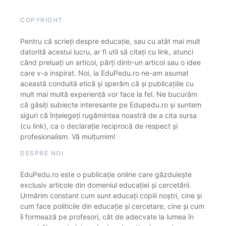
COPYRIGHT
Pentru că scrieți despre educație, sau cu atât mai mult
datorită acestui lucru, ar fi util să citați cu link, atunci
când preluați un articol, părți dintr-un articol sau o idee
care v-a inspirat. Noi, la EduPedu.ro ne-am asumat
această conduită etică și sperăm că și publicațiile cu
mult mai multă experiență vor face la fel. Ne bucurăm
că găsiți subiecte interesante pe Edupedu.ro și suntem
siguri că înțelegeți rugămintea noastră de a cita sursa
(cu link), ca o declarație reciprocă de respect și
profesionalism. Vă mulțumim!
DESPRE NOI
EduPedu.ro este o publicație online care găzduiește
exclusiv articole din domeniul educației și cercetării.
Urmărim constant cum sunt educați copiii noștri, cine și
cum face politicile din educație și cercetare, cine și cum
îi formează pe profesori, cât de adecvate la lumea în