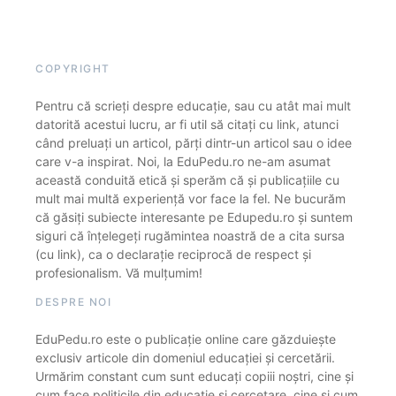
COPYRIGHT
Pentru că scrieți despre educație, sau cu atât mai mult
datorită acestui lucru, ar fi util să citați cu link, atunci
când preluați un articol, părți dintr-un articol sau o idee
care v-a inspirat. Noi, la EduPedu.ro ne-am asumat
această conduită etică și sperăm că și publicațiile cu
mult mai multă experiență vor face la fel. Ne bucurăm
că găsiți subiecte interesante pe Edupedu.ro și suntem
siguri că înțelegeți rugămintea noastră de a cita sursa
(cu link), ca o declarație reciprocă de respect și
profesionalism. Vă mulțumim!
DESPRE NOI
EduPedu.ro este o publicație online care găzduiește
exclusiv articole din domeniul educației și cercetării.
Urmărim constant cum sunt educați copiii noștri, cine și
cum face politicile din educație și cercetare, cine și cum