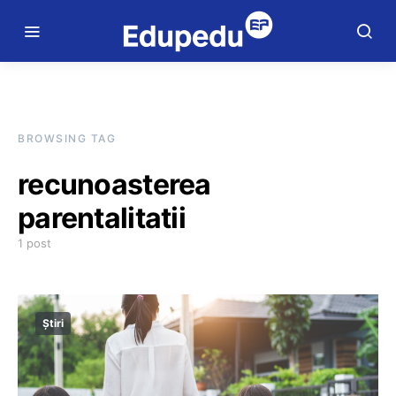
BROWSING TAG
recunoasterea
parentalitatii
1 post
Știri