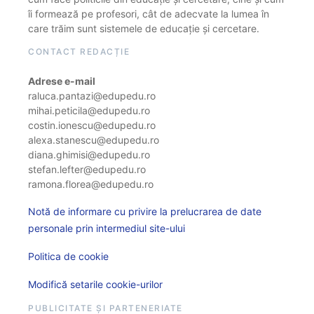
îi formează pe profesori, cât de adecvate la lumea în
care trăim sunt sistemele de educație și cercetare.
CONTACT REDACȚIE
Adrese e-mail
raluca.pantazi@edupedu.ro
mihai.peticila@edupedu.ro
costin.ionescu@edupedu.ro
alexa.stanescu@edupedu.ro
diana.ghimisi@edupedu.ro
stefan.lefter@edupedu.ro
ramona.florea@edupedu.ro
Notă de informare cu privire la prelucrarea de date
personale prin intermediul site-ului
Politica de cookie
Modifică setarile cookie-urilor
PUBLICITATE ȘI PARTENERIATE