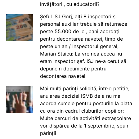
învățătorii, cu educatorii?
Șeful ISJ Gorj, alți 8 inspectori și
personal auxiliar trebuie să returneze
peste 55.000 de lei, bani acordați
pentru decontarea navetei, timp de
peste un an / Inspectorul general,
Marian Staicu: La vremea aceea nu
eram inspector șef. ISJ ne-a cerut să
depunem documente pentru
decontarea navetei
Mai mulți părinți solicită, într-o petiție,
anularea deciziei ISMB de a nu mai
acorda sumele pentru posturile la plata
cu ora din cadrul cluburilor copiilor:
Multe cercuri de activități extrașcolare
vor dispărea de la 1 septembrie, spun
părinții