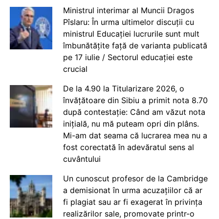
Ministrul interimar al Muncii Dragos
Pîslaru: În urma ultimelor discuții cu
ministrul Educației lucrurile sunt mult
îmbunătățite față de varianta publicată
pe 17 iulie / Sectorul educației este
crucial
De la 4.90 la Titularizare 2026, o
învățătoare din Sibiu a primit nota 8.70
după contestație: Când am văzut nota
inițială, nu mă puteam opri din plâns.
Mi-am dat seama că lucrarea mea nu a
fost corectată în adevăratul sens al
cuvântului
Un cunoscut profesor de la Cambridge
a demisionat în urma acuzațiilor că ar
fi plagiat sau ar fi exagerat în privința
realizărilor sale, promovate printr-o