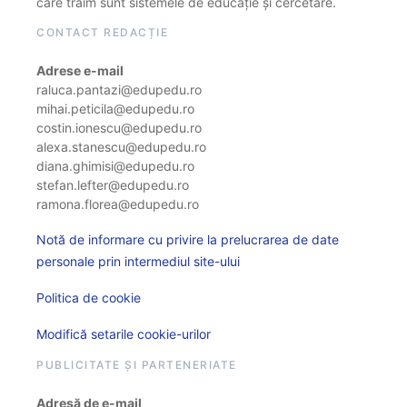
care trăim sunt sistemele de educație și cercetare.
CONTACT REDACȚIE
Adrese e-mail
raluca.pantazi@edupedu.ro
mihai.peticila@edupedu.ro
costin.ionescu@edupedu.ro
alexa.stanescu@edupedu.ro
diana.ghimisi@edupedu.ro
stefan.lefter@edupedu.ro
ramona.florea@edupedu.ro
Notă de informare cu privire la prelucrarea de date
personale prin intermediul site-ului
Politica de cookie
Modifică setarile cookie-urilor
PUBLICITATE ȘI PARTENERIATE
Adresă de e-mail