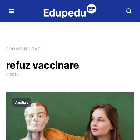
BROWSING TAG
refuz vaccinare
1 post
Analize