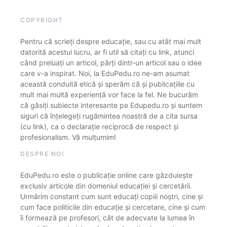
COPYRIGHT
Pentru că scrieți despre educație, sau cu atât mai mult
datorită acestui lucru, ar fi util să citați cu link, atunci
când preluați un articol, părți dintr-un articol sau o idee
care v-a inspirat. Noi, la EduPedu.ro ne-am asumat
această conduită etică și sperăm că și publicațiile cu
mult mai multă experiență vor face la fel. Ne bucurăm
că găsiți subiecte interesante pe Edupedu.ro și suntem
siguri că înțelegeți rugămintea noastră de a cita sursa
(cu link), ca o declarație reciprocă de respect și
profesionalism. Vă mulțumim!
DESPRE NOI
EduPedu.ro este o publicație online care găzduiește
exclusiv articole din domeniul educației și cercetării.
Urmărim constant cum sunt educați copiii noștri, cine și
cum face politicile din educație și cercetare, cine și cum
îi formează pe profesori, cât de adecvate la lumea în