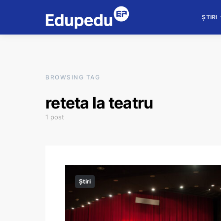
ȘTIRI
BROWSING TAG
reteta la teatru
1 post
Știri