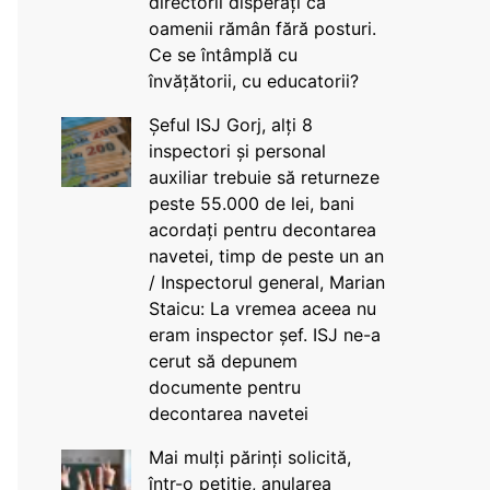
directorii disperați că
oamenii rămân fără posturi.
Ce se întâmplă cu
învățătorii, cu educatorii?
Șeful ISJ Gorj, alți 8
inspectori și personal
auxiliar trebuie să returneze
peste 55.000 de lei, bani
acordați pentru decontarea
navetei, timp de peste un an
/ Inspectorul general, Marian
Staicu: La vremea aceea nu
eram inspector șef. ISJ ne-a
cerut să depunem
documente pentru
decontarea navetei
Mai mulți părinți solicită,
într-o petiție, anularea