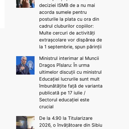
deciziei ISMB de a nu mai
acorda sumele pentru
posturile la plata cu ora din
cadrul cluburilor copiilor:
Multe cercuri de activități
extrașcolare vor dispărea de
la 1 septembrie, spun părinții
Ministrul interimar al Muncii
Dragos Pîslaru: În urma
ultimelor discuții cu ministrul
Educației lucrurile sunt mult
îmbunătățite față de varianta
publicată pe 17 iulie /
Sectorul educației este
crucial
De la 4.90 la Titularizare
2026, o învățătoare din Sibiu