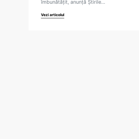
îmbunătățit, anunță Știrile…
Vezi articolul