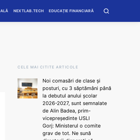
OALĂ
NEXTLAB.TECH
EDUCAȚIE FINANCIARĂ
CELE MAI CITITE ARTICOLE
Noi comasări de clase și
posturi, cu 3 săptămâni până
la debutul anului școlar
2026-2027, sunt semnalate
de Alin Badea, prim-
vicepreședinte USLI
Gorj: Ministerul o comite
grav de tot. Ne sună