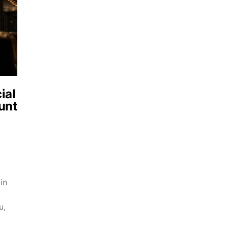
ial
sunt
in
u,