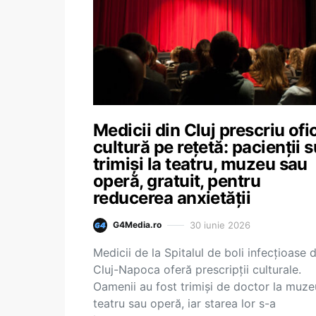
Medicii din Cluj prescriu ofic
cultură pe rețetă: pacienții 
trimiși la teatru, muzeu sau
operă, gratuit, pentru
reducerea anxietății
30 iunie 2026
G4Media.ro
Medicii de la Spitalul de boli infecțioase d
Cluj-Napoca oferă prescripții culturale.
Oamenii au fost trimiși de doctor la muze
teatru sau operă, iar starea lor s-a