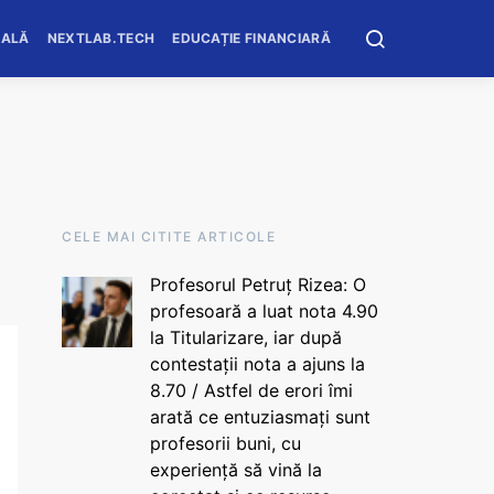
OALĂ
NEXTLAB.TECH
EDUCAȚIE FINANCIARĂ
CELE MAI CITITE ARTICOLE
Profesorul Petruț Rizea: O
profesoară a luat nota 4.90
la Titularizare, iar după
contestații nota a ajuns la
8.70 / Astfel de erori îmi
arată ce entuziasmați sunt
profesorii buni, cu
experiență să vină la