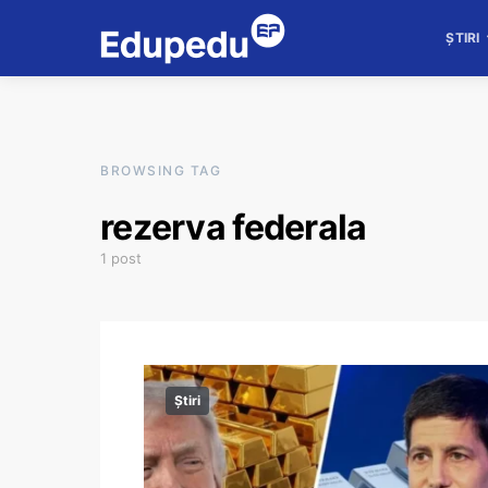
ȘTIRI
BROWSING TAG
rezerva federala
1 post
Știri