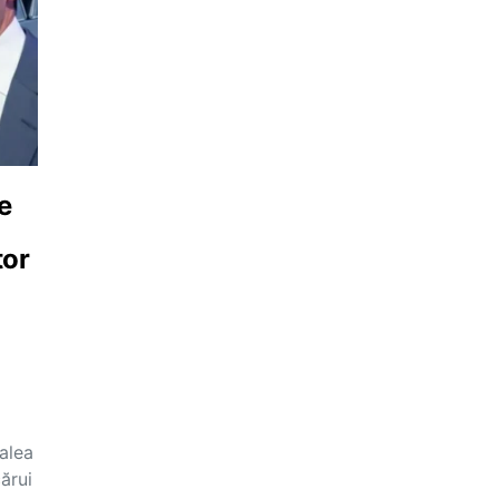
e
tor
alea
ărui