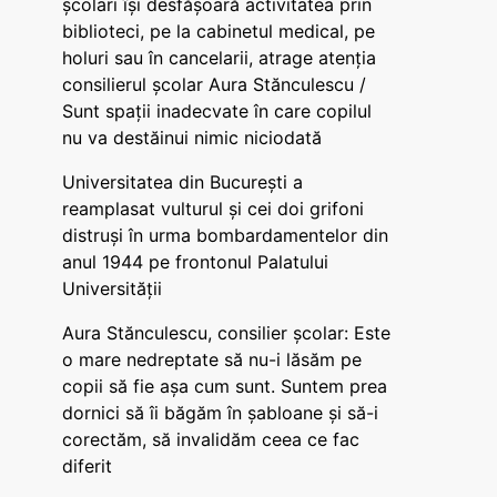
școlari își desfășoară activitatea prin
biblioteci, pe la cabinetul medical, pe
holuri sau în cancelarii, atrage atenția
consilierul școlar Aura Stănculescu /
Sunt spații inadecvate în care copilul
nu va destăinui nimic niciodată
Universitatea din București a
reamplasat vulturul și cei doi grifoni
distruși în urma bombardamentelor din
anul 1944 pe frontonul Palatului
Universității
Aura Stănculescu, consilier școlar: Este
o mare nedreptate să nu-i lăsăm pe
copii să fie așa cum sunt. Suntem prea
dornici să îi băgăm în șabloane și să-i
corectăm, să invalidăm ceea ce fac
diferit