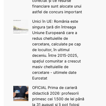
corectat și ce resurse
financiare sunt alocate unui
astfel de concurs important
Unici în UE: România este
singura țară din întreaga
Uniune Europeană care a
redus cheltuielile de
cercetare, calculate pe cap
de locuitor, în ultimul
deceniu. Între 2015-2025,
spațiul comunitar a crescut
masiv cheltuielile de
cercetare - ultimele date
Eurostat
OFICIAL Prima de carieră
didactică 2026: profesorii
primesc cei 1.500 de lei până
la 31 august și îi pot folosi