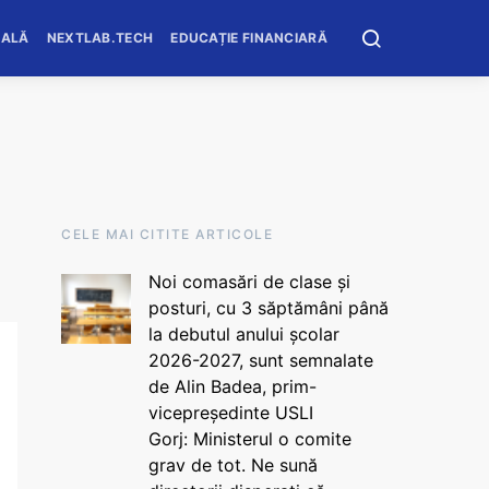
OALĂ
NEXTLAB.TECH
EDUCAȚIE FINANCIARĂ
CELE MAI CITITE ARTICOLE
Noi comasări de clase și
posturi, cu 3 săptămâni până
la debutul anului școlar
2026-2027, sunt semnalate
de Alin Badea, prim-
vicepreședinte USLI
Gorj: Ministerul o comite
grav de tot. Ne sună