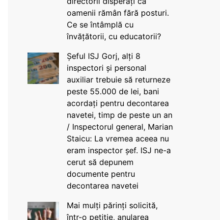
directorii disperați că
oamenii rămân fără posturi.
Ce se întâmplă cu
învățătorii, cu educatorii?
Șeful ISJ Gorj, alți 8
inspectori și personal
auxiliar trebuie să returneze
peste 55.000 de lei, bani
acordați pentru decontarea
navetei, timp de peste un an
/ Inspectorul general, Marian
Staicu: La vremea aceea nu
eram inspector șef. ISJ ne-a
cerut să depunem
documente pentru
decontarea navetei
Mai mulți părinți solicită,
într-o petiție, anularea