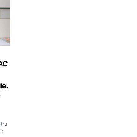
BAC
ie.
a
ntru
it