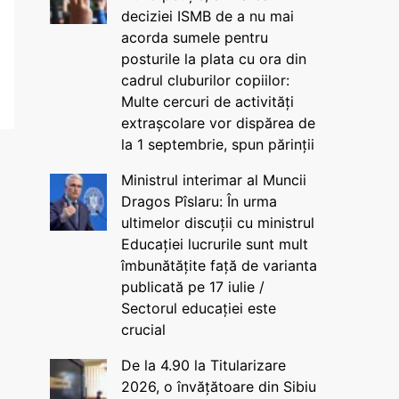
deciziei ISMB de a nu mai
acorda sumele pentru
posturile la plata cu ora din
cadrul cluburilor copiilor:
Multe cercuri de activități
extrașcolare vor dispărea de
la 1 septembrie, spun părinții
Ministrul interimar al Muncii
Dragos Pîslaru: În urma
ultimelor discuții cu ministrul
Educației lucrurile sunt mult
îmbunătățite față de varianta
publicată pe 17 iulie /
Sectorul educației este
crucial
De la 4.90 la Titularizare
2026, o învățătoare din Sibiu