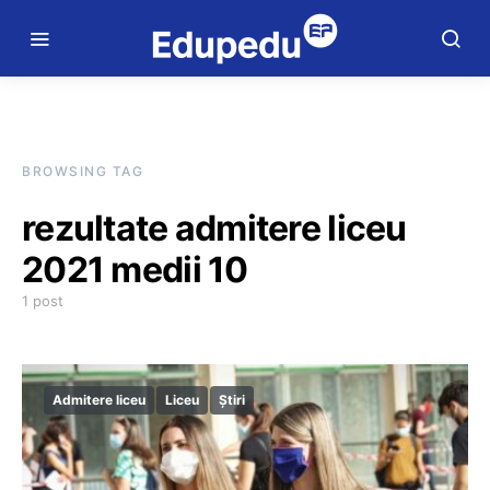
BROWSING TAG
rezultate admitere liceu
2021 medii 10
1 post
Admitere liceu
Liceu
Știri