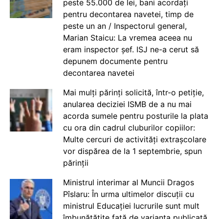
peste 55.000 de lei, bani acordați
pentru decontarea navetei, timp de
peste un an / Inspectorul general,
Marian Staicu: La vremea aceea nu
eram inspector șef. ISJ ne-a cerut să
depunem documente pentru
decontarea navetei
Mai mulți părinți solicită, într-o petiție,
anularea deciziei ISMB de a nu mai
acorda sumele pentru posturile la plata
cu ora din cadrul cluburilor copiilor:
Multe cercuri de activități extrașcolare
vor dispărea de la 1 septembrie, spun
părinții
Ministrul interimar al Muncii Dragos
Pîslaru: În urma ultimelor discuții cu
ministrul Educației lucrurile sunt mult
îmbunătățite față de varianta publicată