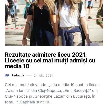
Rezultate admitere liceu 2021.
Liceele cu cei mai mulți admiși cu
media 10
24 iulie 2021
Redacția
Cei mai mulți elevi admiși cu media 10 sunt la liceele
„Avram Iancu” din Cluj-Napoca, „Emil Racoviță” din
Cluj-Napoca și „Gheorghe Lazăr” din București. În
total, în Capitală sunt 10…