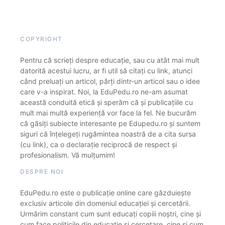
COPYRIGHT
Pentru că scrieți despre educație, sau cu atât mai mult
datorită acestui lucru, ar fi util să citați cu link, atunci
când preluați un articol, părți dintr-un articol sau o idee
care v-a inspirat. Noi, la EduPedu.ro ne-am asumat
această conduită etică și sperăm că și publicațiile cu
mult mai multă experiență vor face la fel. Ne bucurăm
că găsiți subiecte interesante pe Edupedu.ro și suntem
siguri că înțelegeți rugămintea noastră de a cita sursa
(cu link), ca o declarație reciprocă de respect și
profesionalism. Vă mulțumim!
DESPRE NOI
EduPedu.ro este o publicație online care găzduiește
exclusiv articole din domeniul educației și cercetării.
Urmărim constant cum sunt educați copiii noștri, cine și
cum face politicile din educație și cercetare, cine și cum