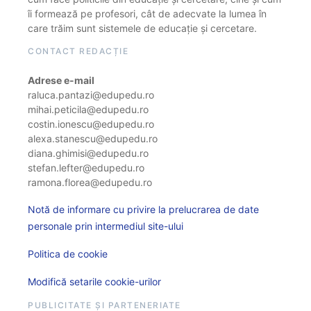
îi formează pe profesori, cât de adecvate la lumea în
care trăim sunt sistemele de educație și cercetare.
CONTACT REDACȚIE
Adrese e-mail
raluca.pantazi@edupedu.ro
mihai.peticila@edupedu.ro
costin.ionescu@edupedu.ro
alexa.stanescu@edupedu.ro
diana.ghimisi@edupedu.ro
stefan.lefter@edupedu.ro
ramona.florea@edupedu.ro
Notă de informare cu privire la prelucrarea de date
personale prin intermediul site-ului
Politica de cookie
Modifică setarile cookie-urilor
PUBLICITATE ȘI PARTENERIATE