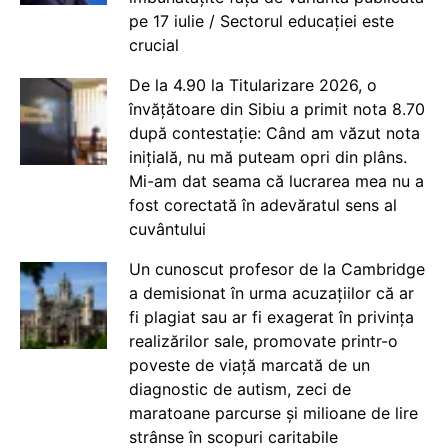
pe 17 iulie / Sectorul educației este
crucial
De la 4.90 la Titularizare 2026, o
învățătoare din Sibiu a primit nota 8.70
după contestație: Când am văzut nota
inițială, nu mă puteam opri din plâns.
Mi-am dat seama că lucrarea mea nu a
fost corectată în adevăratul sens al
cuvântului
Un cunoscut profesor de la Cambridge
a demisionat în urma acuzațiilor că ar
fi plagiat sau ar fi exagerat în privința
realizărilor sale, promovate printr-o
poveste de viață marcată de un
diagnostic de autism, zeci de
maratoane parcurse și milioane de lire
strânse în scopuri caritabile