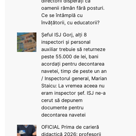
directorii disperați că
oamenii rămân fără posturi.
Ce se întâmplă cu
învățătorii, cu educatorii?
Șeful ISJ Gorj, alți 8
inspectori și personal
auxiliar trebuie să returneze
peste 55.000 de lei, bani
acordați pentru decontarea
navetei, timp de peste un an
/ Inspectorul general, Marian
Staicu: La vremea aceea nu
eram inspector șef. ISJ ne-a
cerut să depunem
documente pentru
decontarea navetei
OFICIAL Prima de carieră
didactică 2026: profesorii