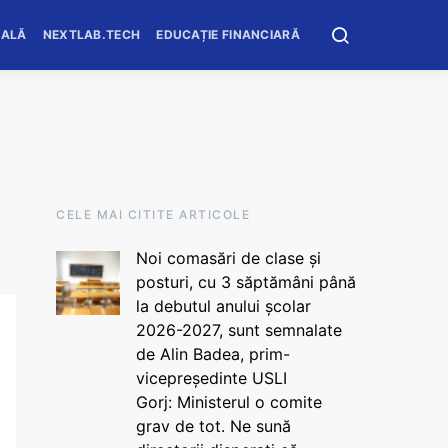
OALĂ
NEXTLAB.TECH
EDUCAȚIE FINANCIARĂ
CELE MAI CITITE ARTICOLE
Noi comasări de clase și
posturi, cu 3 săptămâni până
la debutul anului școlar
2026-2027, sunt semnalate
de Alin Badea, prim-
vicepreședinte USLI
Gorj: Ministerul o comite
grav de tot. Ne sună