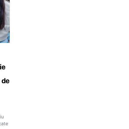
ie
 de
iu
cate