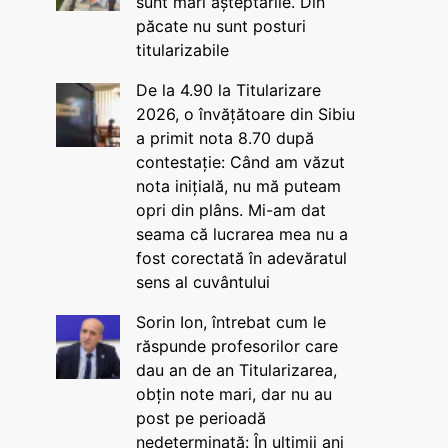
sunt mari așteptările. Din
păcate nu sunt posturi
titularizabile
De la 4.90 la Titularizare
2026, o învățătoare din Sibiu
a primit nota 8.70 după
contestație: Când am văzut
nota inițială, nu mă puteam
opri din plâns. Mi-am dat
seama că lucrarea mea nu a
fost corectată în adevăratul
sens al cuvântului
Sorin Ion, întrebat cum le
răspunde profesorilor care
dau an de an Titularizarea,
obțin note mari, dar nu au
post pe perioadă
nedeterminată: În ultimii ani