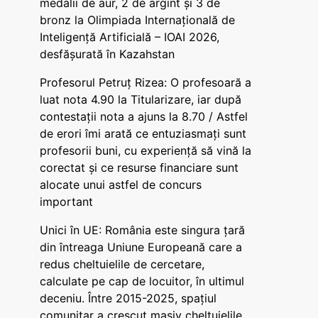
medalii de aur, 2 de argint și 3 de
bronz la Olimpiada Internațională de
Inteligență Artificială – IOAI 2026,
desfășurată în Kazahstan
Profesorul Petruț Rizea: O profesoară a
luat nota 4.90 la Titularizare, iar după
contestații nota a ajuns la 8.70 / Astfel
de erori îmi arată ce entuziasmați sunt
profesorii buni, cu experiență să vină la
corectat și ce resurse financiare sunt
alocate unui astfel de concurs
important
Unici în UE: România este singura țară
din întreaga Uniune Europeană care a
redus cheltuielile de cercetare,
calculate pe cap de locuitor, în ultimul
deceniu. Între 2015-2025, spațiul
comunitar a crescut masiv cheltuielile