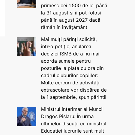
primesc cei 1.500 de lei până
la 31 august și îi pot folosi
până în august 2027 dacă
rămân în învățământ
Mai mulți părinți solicită,
într-o petiție, anularea
deciziei ISMB de a nu mai
acorda sumele pentru
posturile la plata cu ora din
cadrul cluburilor copiilor:
Multe cercuri de activități
extrașcolare vor dispărea de
la 1 septembrie, spun părinții
Ministrul interimar al Muncii
Dragos Pîslaru: În urma
ultimelor discuții cu ministrul
Educației lucrurile sunt mult