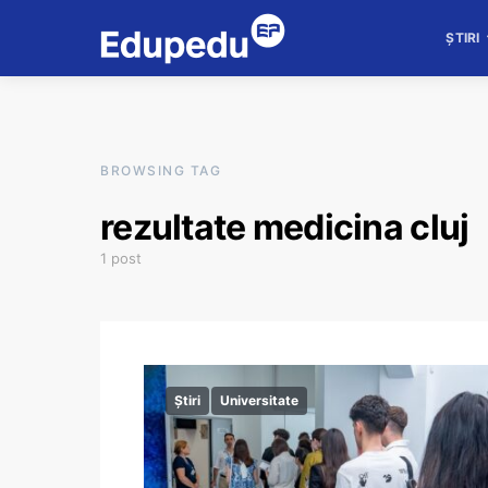
ȘTIRI
BROWSING TAG
rezultate medicina cluj
1 post
Știri
Universitate