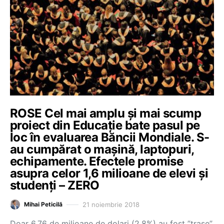
ROSE Cel mai amplu și mai scump
proiect din Educație bate pasul pe
loc în evaluarea Băncii Mondiale. S-
au cumpărat o mașină, laptopuri,
echipamente. Efectele promise
asupra celor 1,6 milioane de elevi și
studenți – ZERO
21 noiembrie 2018
Mihai Peticilă
Doar 6,76 de milioane de dolari (2,8%) au fost ”trase”