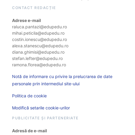
CONTACT REDACȚIE
Adrese e-mail
raluca.pantazi@edupedu.ro
mihai.peticila@edupedu.ro
costin.ionescu@edupedu.ro
alexa.stanescu@edupedu.ro
diana.ghimisi@edupedu.ro
stefan.lefter@edupedu.ro
ramona.florea@edupedu.ro
Notă de informare cu privire la prelucrarea de date
personale prin intermediul site-ului
Politica de cookie
Modifică setarile cookie-urilor
PUBLICITATE ȘI PARTENERIATE
Adresă de e-mail