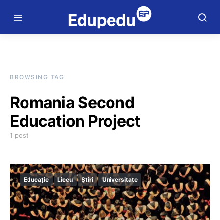
BROWSING TAG
Romania Second
Education Project
1 post
Educație
Liceu
Știri
Universitate