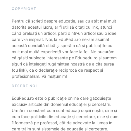
COPYRIGHT
Pentru că scrieți despre educație, sau cu atât mai mult
datorită acestui lucru, ar fi util să citați cu link, atunci
când preluați un articol, părți dintr-un articol sau o idee
care v-a inspirat. Noi, la EduPedu.ro ne-am asumat
această conduită etică și sperăm că și publicațiile cu
mult mai multă experiență vor face la fel. Ne bucurăm
că găsiți subiecte interesante pe Edupedu.ro și suntem
siguri că înțelegeți rugămintea noastră de a cita sursa
(cu link), ca o declarație reciprocă de respect și
profesionalism. Vă mulțumim!
DESPRE NOI
EduPedu.ro este o publicație online care găzduiește
exclusiv articole din domeniul educației și cercetării.
Urmărim constant cum sunt educați copiii noștri, cine și
cum face politicile din educație și cercetare, cine și cum
îi formează pe profesori, cât de adecvate la lumea în
care trăim sunt sistemele de educație și cercetare.