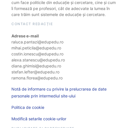
cum face politicile din educație și cercetare, cine și cum
îi formează pe profesori, cât de adecvate la lumea în
care trăim sunt sistemele de educație și cercetare.
CONTACT REDACȚIE
Adrese e-mail
raluca.pantazi@edupedu.ro
mihai.peticila@edupedu.ro
costin.ionescu@edupedu.ro
alexa.stanescu@edupedu.ro
diana.ghimisi@edupedu.ro
stefan.lefter@edupedu.ro
ramona.florea@edupedu.ro
Notă de informare cu privire la prelucrarea de date
personale prin intermediul site-ului
Politica de cookie
Modifică setarile cookie-urilor