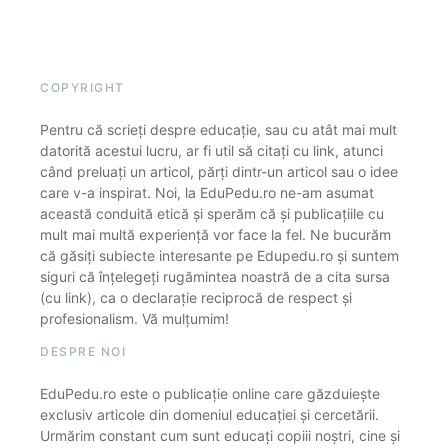
COPYRIGHT
Pentru că scrieți despre educație, sau cu atât mai mult
datorită acestui lucru, ar fi util să citați cu link, atunci
când preluați un articol, părți dintr-un articol sau o idee
care v-a inspirat. Noi, la EduPedu.ro ne-am asumat
această conduită etică și sperăm că și publicațiile cu
mult mai multă experiență vor face la fel. Ne bucurăm
că găsiți subiecte interesante pe Edupedu.ro și suntem
siguri că înțelegeți rugămintea noastră de a cita sursa
(cu link), ca o declarație reciprocă de respect și
profesionalism. Vă mulțumim!
DESPRE NOI
EduPedu.ro este o publicație online care găzduiește
exclusiv articole din domeniul educației și cercetării.
Urmărim constant cum sunt educați copiii noștri, cine și