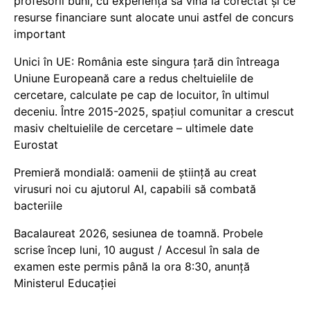
profesorii buni, cu experiență să vină la corectat și ce
resurse financiare sunt alocate unui astfel de concurs
important
Unici în UE: România este singura țară din întreaga
Uniune Europeană care a redus cheltuielile de
cercetare, calculate pe cap de locuitor, în ultimul
deceniu. Între 2015-2025, spațiul comunitar a crescut
masiv cheltuielile de cercetare – ultimele date
Eurostat
Premieră mondială: oamenii de știință au creat
virusuri noi cu ajutorul AI, capabili să combată
bacteriile
Bacalaureat 2026, sesiunea de toamnă. Probele
scrise încep luni, 10 august / Accesul în sala de
examen este permis până la ora 8:30, anunță
Ministerul Educației