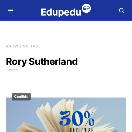
BROWSING TAG
Rory Sutherland
1 post
CoolEdu