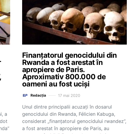
Finanțatorul genocidului din
r
Rwanda a fost arestat în
apropiere de Paris.
,
Aproximativ 800.000 de
oameni au fost uciși
17 mai 2020
Redacția
Unul dintre principalii acuzaţi în dosarul
i, a
genocidului din Rwanda, Félicien Kabuga,
udot
considerat „finanţatorul genocidului rwandez”,
nda”
a fost arestat în apropiere de Paris, au