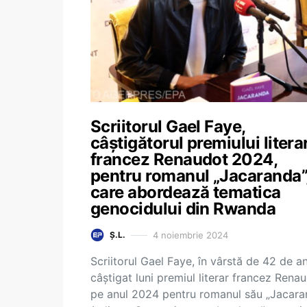
Scriitorul Gael Faye,
câștigătorul premiului litera
francez Renaudot 2024,
pentru romanul „Jacaranda”
care abordează tematica
genocidului din Rwanda
4 noiembrie 2024
Ș.L.
Scriitorul Gael Faye, în vârstă de 42 de an
câştigat luni premiul literar francez Rena
pe anul 2024 pentru romanul său „Jacara