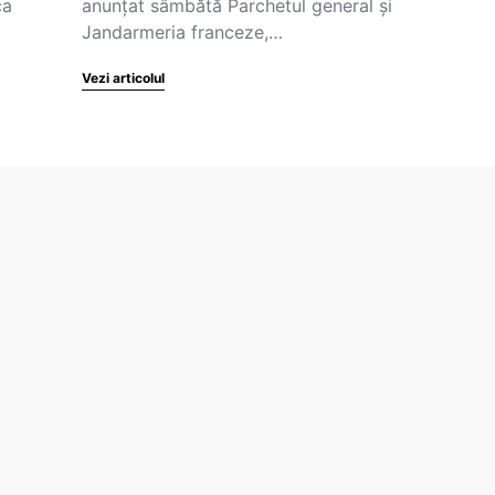
ca
anunţat sâmbătă Parchetul general şi
Jandarmeria franceze,…
Vezi articolul