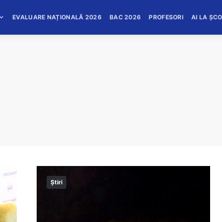
EVALUARE NAȚIONALĂ 2026
BAC 2026
PROFESORI
AI LA ȘC
Știri