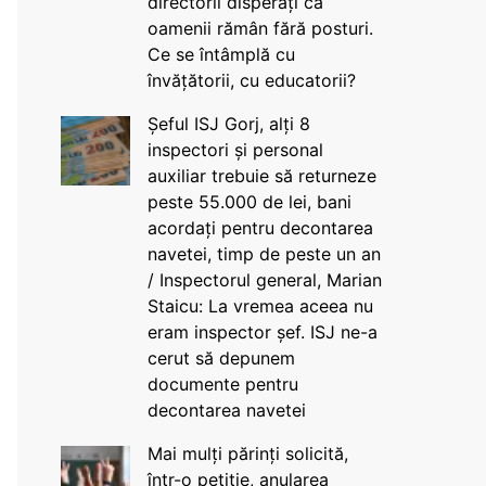
directorii disperați că
oamenii rămân fără posturi.
Ce se întâmplă cu
învățătorii, cu educatorii?
Șeful ISJ Gorj, alți 8
inspectori și personal
auxiliar trebuie să returneze
peste 55.000 de lei, bani
acordați pentru decontarea
navetei, timp de peste un an
/ Inspectorul general, Marian
Staicu: La vremea aceea nu
eram inspector șef. ISJ ne-a
cerut să depunem
documente pentru
decontarea navetei
Mai mulți părinți solicită,
într-o petiție, anularea