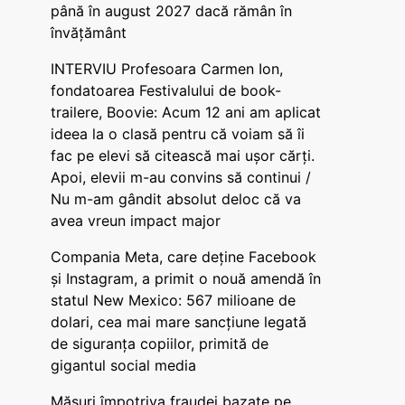
până în august 2027 dacă rămân în
învățământ
INTERVIU Profesoara Carmen Ion,
fondatoarea Festivalului de book-
trailere, Boovie: Acum 12 ani am aplicat
ideea la o clasă pentru că voiam să îi
fac pe elevi să citească mai ușor cărți.
Apoi, elevii m-au convins să continui /
Nu m-am gândit absolut deloc că va
avea vreun impact major
Compania Meta, care deține Facebook
și Instagram, a primit o nouă amendă în
statul New Mexico: 567 milioane de
dolari, cea mai mare sancțiune legată
de siguranța copiilor, primită de
gigantul social media
Măsuri împotriva fraudei bazate pe