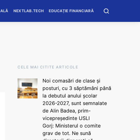
OALĂ
NEXTLAB.TECH
EDUCAȚIE FINANCIARĂ
CELE MAI CITITE ARTICOLE
Noi comasări de clase și
posturi, cu 3 săptămâni până
la debutul anului școlar
2026-2027, sunt semnalate
de Alin Badea, prim-
vicepreședinte USLI
Gorj: Ministerul o comite
grav de tot. Ne sună