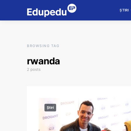
ȘTIRI
BROWSING TAG
rwanda
2 posts
Știri