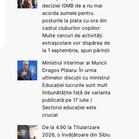
deciziei ISMB de a nu mai
acorda sumele pentru
posturile la plata cu ora din
cadrul cluburilor copiilor:
Multe cercuri de activități
extrașcolare vor dispărea de
la 1 septembrie, spun părinții
Ministrul interimar al Muncii
Dragos Pîslaru: În urma
ultimelor discuții cu ministrul
Educației lucrurile sunt mult
îmbunătățite față de varianta
publicată pe 17 iulie /
Sectorul educației este
crucial
De la 4.90 la Titularizare
2026, o învățătoare din Sibiu