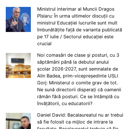
Ministrul interimar al Muncii Dragos
Pîslaru: În urma ultimelor discuții cu
ministrul Educației lucrurile sunt mult
îmbunătățite față de varianta publicată
pe 17 iulie / Sectorul educației este
crucial
Noi comasări de clase și posturi, cu 3
săptămâni până la debutul anului
școlar 2026-2027, sunt semnalate de
Alin Badea, prim-vicepreședinte USLI
Gorj: Ministerul o comite grav de tot.
Ne sună directorii disperați că oamenii
rămân fără posturi. Ce se întâmplă cu
învățătorii, cu educatorii?
Daniel David: Bacalaureatul nu ar trebui
să fie folosit ca mijloc de intrare la
facultate. Bacalaureatul trebuie să fie