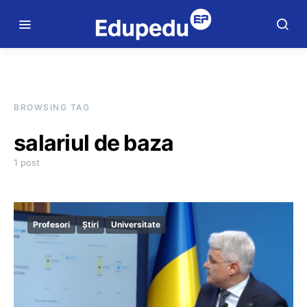
BROWSING TAG
salariul de baza
1 post
Profesori
Știri
Universitate