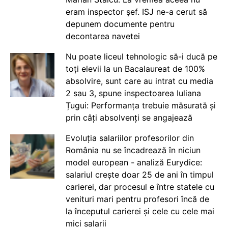
eram inspector șef. ISJ ne-a cerut să
depunem documente pentru
decontarea navetei
Nu poate liceul tehnologic să-i ducă pe
toți elevii la un Bacalaureat de 100%
absolvire, sunt care au intrat cu media
2 sau 3, spune inspectoarea Iuliana
Țugui: Performanța trebuie măsurată și
prin câți absolvenți se angajează
Evoluția salariilor profesorilor din
România nu se încadrează în niciun
model european - analiză Eurydice:
salariul crește doar 25 de ani în timpul
carierei, dar procesul e între statele cu
venituri mari pentru profesori încă de
la începutul carierei și cele cu cele mai
mici salarii