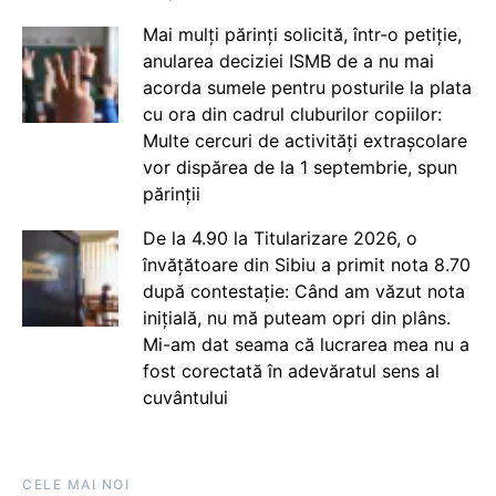
Mai mulți părinți solicită, într-o petiție,
anularea deciziei ISMB de a nu mai
acorda sumele pentru posturile la plata
cu ora din cadrul cluburilor copiilor:
Multe cercuri de activități extrașcolare
vor dispărea de la 1 septembrie, spun
părinții
De la 4.90 la Titularizare 2026, o
învățătoare din Sibiu a primit nota 8.70
după contestație: Când am văzut nota
inițială, nu mă puteam opri din plâns.
Mi-am dat seama că lucrarea mea nu a
fost corectată în adevăratul sens al
cuvântului
CELE MAI NOI