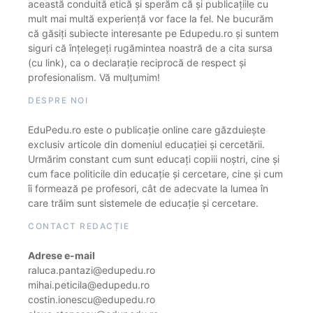
această conduită etică și sperăm că și publicațiile cu
mult mai multă experiență vor face la fel. Ne bucurăm
că găsiți subiecte interesante pe Edupedu.ro și suntem
siguri că înțelegeți rugămintea noastră de a cita sursa
(cu link), ca o declarație reciprocă de respect și
profesionalism. Vă mulțumim!
DESPRE NOI
EduPedu.ro este o publicație online care găzduiește
exclusiv articole din domeniul educației și cercetării.
Urmărim constant cum sunt educați copiii noștri, cine și
cum face politicile din educație și cercetare, cine și cum
îi formează pe profesori, cât de adecvate la lumea în
care trăim sunt sistemele de educație și cercetare.
CONTACT REDACȚIE
Adrese e-mail
raluca.pantazi@edupedu.ro
mihai.peticila@edupedu.ro
costin.ionescu@edupedu.ro