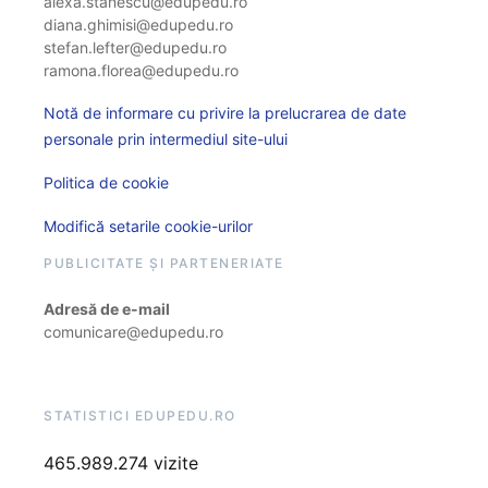
alexa.stanescu@edupedu.ro
diana.ghimisi@edupedu.ro
stefan.lefter@edupedu.ro
ramona.florea@edupedu.ro
Notă de informare cu privire la prelucrarea de date
personale prin intermediul site-ului
Politica de cookie
Modifică setarile cookie-urilor
PUBLICITATE ȘI PARTENERIATE
Adresă de e-mail
comunicare@edupedu.ro
STATISTICI EDUPEDU.RO
465.989.274 vizite