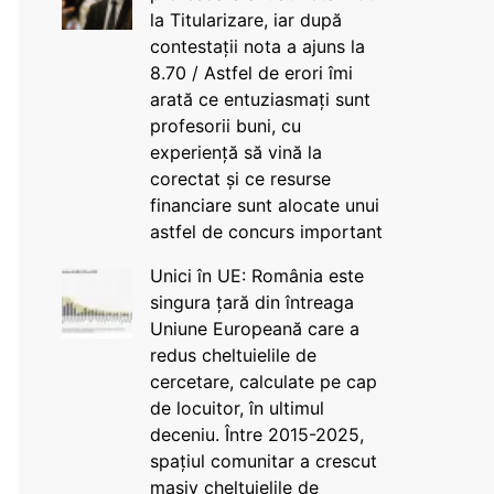
la Titularizare, iar după
contestații nota a ajuns la
8.70 / Astfel de erori îmi
arată ce entuziasmați sunt
profesorii buni, cu
experiență să vină la
corectat și ce resurse
financiare sunt alocate unui
astfel de concurs important
Unici în UE: România este
singura țară din întreaga
Uniune Europeană care a
redus cheltuielile de
cercetare, calculate pe cap
de locuitor, în ultimul
deceniu. Între 2015-2025,
spațiul comunitar a crescut
masiv cheltuielile de