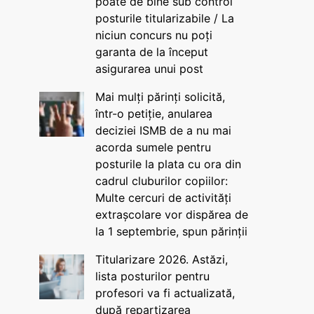
poate de bine sub control
posturile titularizabile / La
niciun concurs nu poți
garanta de la început
asigurarea unui post
Mai mulți părinți solicită,
într-o petiție, anularea
deciziei ISMB de a nu mai
acorda sumele pentru
posturile la plata cu ora din
cadrul cluburilor copiilor:
Multe cercuri de activități
extrașcolare vor dispărea de
la 1 septembrie, spun părinții
Titularizare 2026. Astăzi,
lista posturilor pentru
profesori va fi actualizată,
după repartizarea