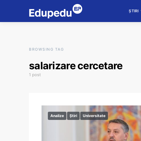
ȘTIRI
BROWSING TAG
salarizare cercetare
1 post
Analize
Știri
Universitate