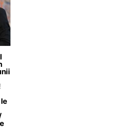
l
n
nii
!
 le
/
e