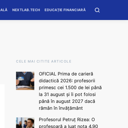
OALĂ
NEXTLAB.TECH
EDUCAȚIE FINANCIARĂ
CELE MAI CITITE ARTICOLE
OFICIAL Prima de carieră
didactică 2026: profesorii
primesc cei 1.500 de lei până
la 31 august și îi pot folosi
până în august 2027 dacă
rămân în învățământ
Profesorul Petruț Rizea: O
profesoară a luat nota 4.90