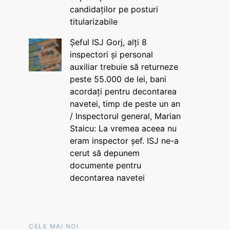
candidaților pe posturi
titularizabile
Șeful ISJ Gorj, alți 8
inspectori și personal
auxiliar trebuie să returneze
peste 55.000 de lei, bani
acordați pentru decontarea
navetei, timp de peste un an
/ Inspectorul general, Marian
Staicu: La vremea aceea nu
eram inspector șef. ISJ ne-a
cerut să depunem
documente pentru
decontarea navetei
CELE MAI NOI