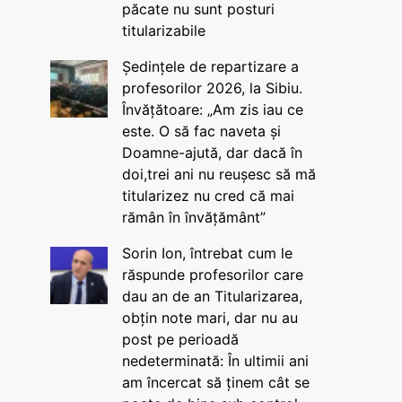
păcate nu sunt posturi
titularizabile
Ședințele de repartizare a
profesorilor 2026, la Sibiu.
Învățătoare: „Am zis iau ce
este. O să fac naveta și
Doamne-ajută, dar dacă în
doi,trei ani nu reușesc să mă
titularizez nu cred că mai
rămân în învățământ”
Sorin Ion, întrebat cum le
răspunde profesorilor care
dau an de an Titularizarea,
obțin note mari, dar nu au
post pe perioadă
nedeterminată: În ultimii ani
am încercat să ținem cât se