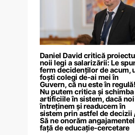
Daniel David critică proiectu
noii legi a salarizării: Le spu
ferm decidenților de acum, u
foști colegi de-ai mei în
Guvern, că nu este în regulă
Nu putem critica și schimba
artificiile în sistem, dacă noi
întreținem și readucem în
sistem prin astfel de decizii 
Să ne onorăm angajamentel
față de educație-cercetare