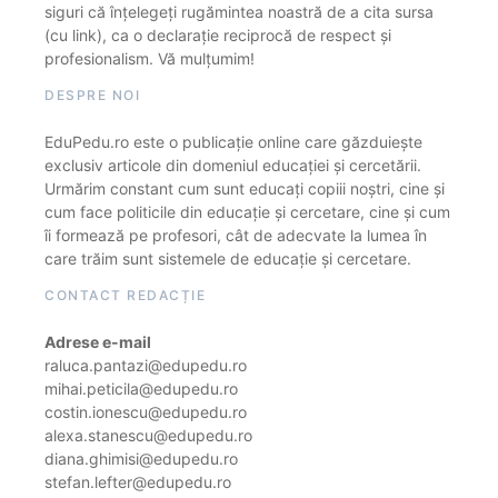
siguri că înțelegeți rugămintea noastră de a cita sursa
(cu link), ca o declarație reciprocă de respect și
profesionalism. Vă mulțumim!
DESPRE NOI
EduPedu.ro este o publicație online care găzduiește
exclusiv articole din domeniul educației și cercetării.
Urmărim constant cum sunt educați copiii noștri, cine și
cum face politicile din educație și cercetare, cine și cum
îi formează pe profesori, cât de adecvate la lumea în
care trăim sunt sistemele de educație și cercetare.
CONTACT REDACȚIE
Adrese e-mail
raluca.pantazi@edupedu.ro
mihai.peticila@edupedu.ro
costin.ionescu@edupedu.ro
alexa.stanescu@edupedu.ro
diana.ghimisi@edupedu.ro
stefan.lefter@edupedu.ro