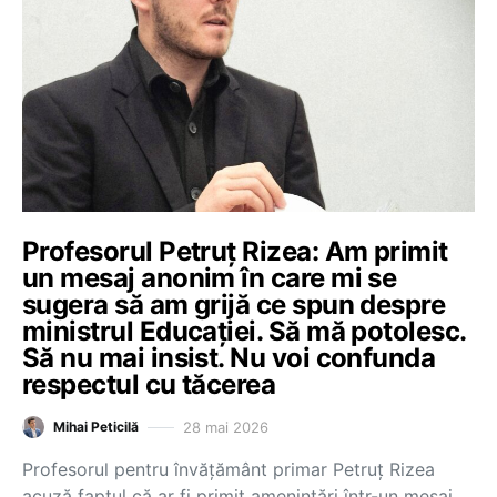
Profesorul Petruț Rizea: Am primit
un mesaj anonim în care mi se
sugera să am grijă ce spun despre
ministrul Educației. Să mă potolesc.
Să nu mai insist. Nu voi confunda
respectul cu tăcerea
28 mai 2026
Mihai Peticilă
Profesorul pentru învățământ primar Petruț Rizea
acuză faptul că ar fi primit amenințări într-un mesaj