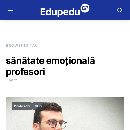
BROWSING TAG
sănătate emoțională
profesori
1 post
Profesori
Știri