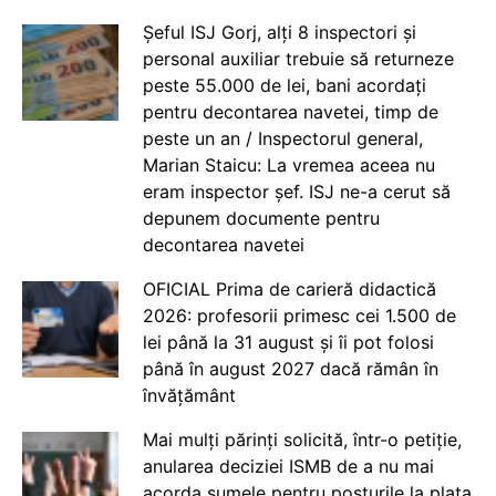
Șeful ISJ Gorj, alți 8 inspectori și
personal auxiliar trebuie să returneze
peste 55.000 de lei, bani acordați
pentru decontarea navetei, timp de
peste un an / Inspectorul general,
Marian Staicu: La vremea aceea nu
eram inspector șef. ISJ ne-a cerut să
depunem documente pentru
decontarea navetei
OFICIAL Prima de carieră didactică
2026: profesorii primesc cei 1.500 de
lei până la 31 august și îi pot folosi
până în august 2027 dacă rămân în
învățământ
Mai mulți părinți solicită, într-o petiție,
anularea deciziei ISMB de a nu mai
acorda sumele pentru posturile la plata