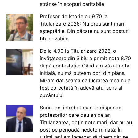
strânse în scopuri caritabile
Profesor de Istorie cu 9.70 la
Titularizare 2026: Nu prea sunt mari
așteptările. Din păcate nu sunt posturi
titularizabile
De la 4.90 la Titularizare 2026, o
învățătoare din Sibiu a primit nota 8.70
după contestație: Când am văzut nota
inițială, nu mă puteam opri din plâns.
Mi-am dat seama că lucrarea mea nu a
fost corectată în adevăratul sens al
cuvântului
Sorin Ion, întrebat cum le răspunde
profesorilor care dau an de an
Titularizarea, obțin note mari, dar nu au
post pe perioadă nedeterminată: În
ultimii ani am încercat să ținem cât se