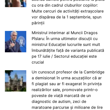
cu ora din cadrul cluburilor copiilor:
Multe cercuri de activități extrașcolare
vor dispărea de la 1 septembrie, spun
părinții
Ministrul interimar al Muncii Dragos
Pîslaru: În urma ultimelor discuții cu
ministrul Educației lucrurile sunt mult
îmbunătățite față de varianta publicată
pe 17 iulie / Sectorul educației este
crucial
Un cunoscut profesor de la Cambridge
a demisionat în urma acuzațiilor că ar
fi plagiat sau ar fi exagerat în privința
realizărilor sale, promovate printr-o
poveste de viață marcată de un
diagnostic de autism, zeci de
maratoane parcurse și milioane de lire