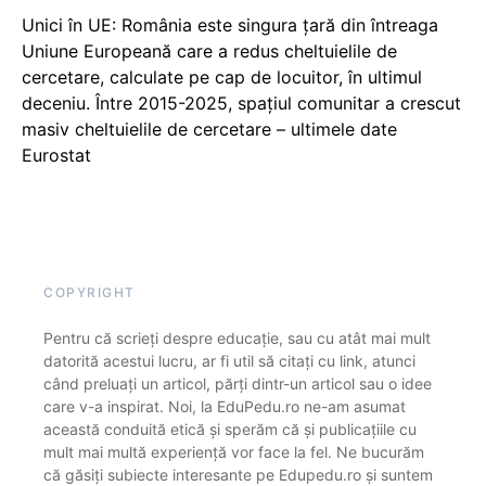
Unici în UE: România este singura țară din întreaga
Uniune Europeană care a redus cheltuielile de
cercetare, calculate pe cap de locuitor, în ultimul
deceniu. Între 2015-2025, spațiul comunitar a crescut
masiv cheltuielile de cercetare – ultimele date
Eurostat
COPYRIGHT
Pentru că scrieți despre educație, sau cu atât mai mult
datorită acestui lucru, ar fi util să citați cu link, atunci
când preluați un articol, părți dintr-un articol sau o idee
care v-a inspirat. Noi, la EduPedu.ro ne-am asumat
această conduită etică și sperăm că și publicațiile cu
mult mai multă experiență vor face la fel. Ne bucurăm
că găsiți subiecte interesante pe Edupedu.ro și suntem