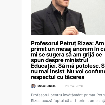
Profesorul Petruț Rizea: Am
primit un mesaj anonim în c
mi se sugera să am grijă ce
spun despre ministrul
Educației. Să mă potolesc. 
nu mai insist. Nu voi confun
respectul cu tăcerea
28 mai 2026
Mihai Peticilă
Profesorul pentru învățământ primar Petr
Rizea acuză faptul că ar fi primit ameninț