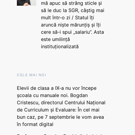
mă apuc să strâng sticle și
să le duc la SGR, câștig mai
mult într-o zi / Statul îți
aruncă niște mărunțiș și îți
cere să-i spui „salariu”. Asta
este umilință
instituționalizată
CELE MAI NOI
Elevii de clasa a IX-a nu vor începe
școala cu manuale noi. Bogdan
Cristescu, directorul Centrului Național
de Curriculum și Evaluare: În cel mai
bun caz, pe 7 septembrie le vom avea
în format digital