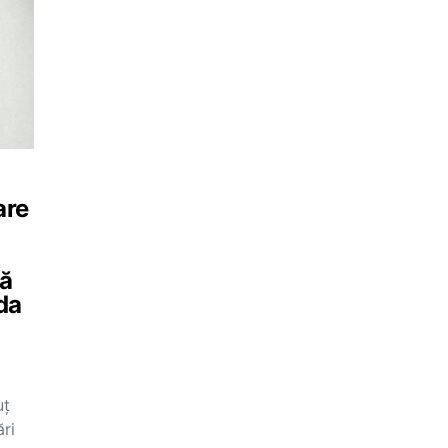
are
Să
da
uț
ări