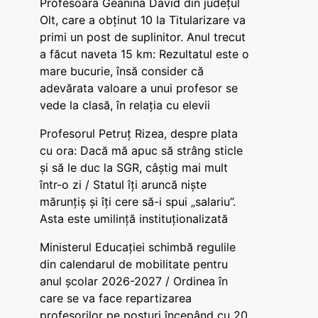
Profesoara Geanina David din județul
Olt, care a obținut 10 la Titularizare va
primi un post de suplinitor. Anul trecut
a făcut naveta 15 km: Rezultatul este o
mare bucurie, însă consider că
adevărata valoare a unui profesor se
vede la clasă, în relația cu elevii
Profesorul Petruț Rizea, despre plata
cu ora: Dacă mă apuc să strâng sticle
și să le duc la SGR, câștig mai mult
într-o zi / Statul îți aruncă niște
mărunțiș și îți cere să-i spui „salariu”.
Asta este umilință instituționalizată
Ministerul Educației schimbă regulile
din calendarul de mobilitate pentru
anul școlar 2026-2027 / Ordinea în
care se va face repartizarea
profesorilor pe posturi începând cu 20