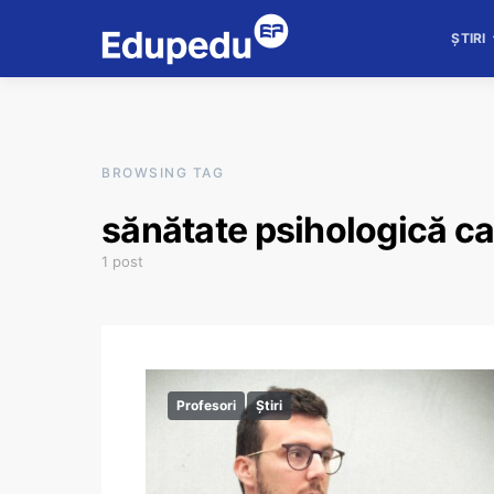
ȘTIRI
BROWSING TAG
sănătate psihologică ca
1 post
Profesori
Știri