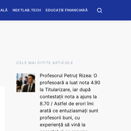
OALĂ
NEXTLAB.TECH
EDUCAȚIE FINANCIARĂ
CELE MAI CITITE ARTICOLE
Profesorul Petruț Rizea: O
profesoară a luat nota 4.90
la Titularizare, iar după
contestații nota a ajuns la
8.70 / Astfel de erori îmi
arată ce entuziasmați sunt
profesorii buni, cu
experiență să vină la