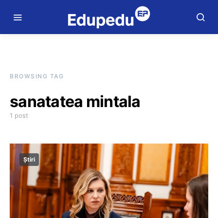
BROWSING TAG
sanatatea mintala
1 post
Știri