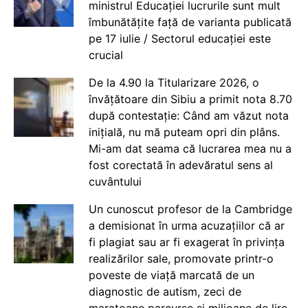
ministrul Educației lucrurile sunt mult
îmbunătățite față de varianta publicată
pe 17 iulie / Sectorul educației este
crucial
De la 4.90 la Titularizare 2026, o
învățătoare din Sibiu a primit nota 8.70
după contestație: Când am văzut nota
inițială, nu mă puteam opri din plâns.
Mi-am dat seama că lucrarea mea nu a
fost corectată în adevăratul sens al
cuvântului
Un cunoscut profesor de la Cambridge
a demisionat în urma acuzațiilor că ar
fi plagiat sau ar fi exagerat în privința
realizărilor sale, promovate printr-o
poveste de viață marcată de un
diagnostic de autism, zeci de
maratoane parcurse și milioane de lire