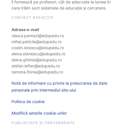
îi formează pe profesori, cât de adecvate la lumea în
care trăim sunt sistemele de educație și cercetare.
CONTACT REDACȚIE
Adrese e-mail
raluca.pantazi@edupedu.ro
mihai.peticila@edupedu.ro
costin.ionescu@edupedu.ro
alexa.stanescu@edupedu.ro
diana.ghimisi@edupedu.ro
stefan.lefter@edupedu.ro
ramona.florea@edupedu.ro
Notă de informare cu privire la prelucrarea de date
personale prin intermediul site-ului
Politica de cookie
Modifică setarile cookie-urilor
PUBLICITATE ȘI PARTENERIATE