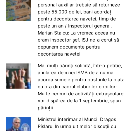
personal auxiliar trebuie să returneze
peste 55.000 de lei, bani acordați
pentru decontarea navetei, timp de
peste un an / Inspectorul general,
Marian Staicu: La vremea aceea nu
eram inspector șef. ISJ ne-a cerut să
depunem documente pentru
decontarea navetei
Mai mulți părinți solicită, într-o petiție,
anularea deciziei ISMB de a nu mai
acorda sumele pentru posturile la plata
cu ora din cadrul cluburilor copiilor:
Multe cercuri de activități extrașcolare
vor dispărea de la 1 septembrie, spun
părinții
Ministrul interimar al Muncii Dragos
Pîslaru: În urma ultimelor discuții cu