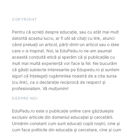
COPYRIGHT
Pentru că scrieți despre educație, sau cu atât mai mult
datorită acestui lucru, ar fi util să citați cu link, atunci
când preluați un articol, părți dintr-un articol sau o idee
care v-a inspirat. Noi, la EduPedu.ro ne-am asumat
această conduită etică și sperăm că și publicațiile cu
mult mai multă experiență vor face la fel. Ne bucurăm
că găsiți subiecte interesante pe Edupedu.ro și suntem
siguri că înțelegeți rugămintea noastră de a cita sursa
(cu link), ca o declarație reciprocă de respect și
profesionalism. Vă mulțumim!
DESPRE NOI
EduPedu.ro este o publicație online care găzduiește
exclusiv articole din domeniul educației și cercetării.
Urmărim constant cum sunt educați copiii noștri, cine și
cum face politicile din educație și cercetare, cine și cum