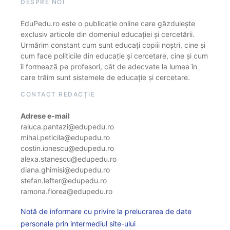
DESPRE NOI
EduPedu.ro este o publicație online care găzduiește
exclusiv articole din domeniul educației și cercetării.
Urmărim constant cum sunt educați copiii noștri, cine și
cum face politicile din educație și cercetare, cine și cum
îi formează pe profesori, cât de adecvate la lumea în
care trăim sunt sistemele de educație și cercetare.
CONTACT REDACȚIE
Adrese e-mail
raluca.pantazi@edupedu.ro
mihai.peticila@edupedu.ro
costin.ionescu@edupedu.ro
alexa.stanescu@edupedu.ro
diana.ghimisi@edupedu.ro
stefan.lefter@edupedu.ro
ramona.florea@edupedu.ro
Notă de informare cu privire la prelucrarea de date
personale prin intermediul site-ului