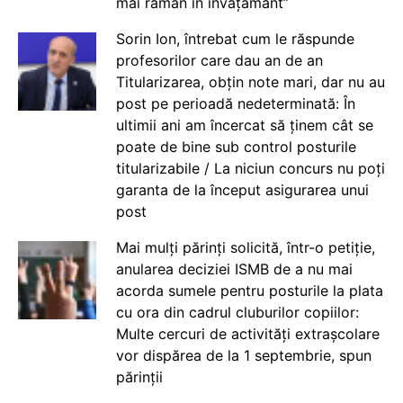
mai rămân în învățământ”
Sorin Ion, întrebat cum le răspunde
profesorilor care dau an de an
Titularizarea, obțin note mari, dar nu au
post pe perioadă nedeterminată: În
ultimii ani am încercat să ținem cât se
poate de bine sub control posturile
titularizabile / La niciun concurs nu poți
garanta de la început asigurarea unui
post
Mai mulți părinți solicită, într-o petiție,
anularea deciziei ISMB de a nu mai
acorda sumele pentru posturile la plata
cu ora din cadrul cluburilor copiilor:
Multe cercuri de activități extrașcolare
vor dispărea de la 1 septembrie, spun
părinții