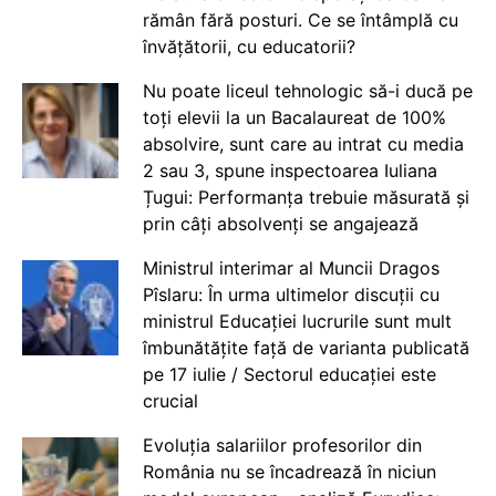
rămân fără posturi. Ce se întâmplă cu
învățătorii, cu educatorii?
Nu poate liceul tehnologic să-i ducă pe
toți elevii la un Bacalaureat de 100%
absolvire, sunt care au intrat cu media
2 sau 3, spune inspectoarea Iuliana
Țugui: Performanța trebuie măsurată și
prin câți absolvenți se angajează
Ministrul interimar al Muncii Dragos
Pîslaru: În urma ultimelor discuții cu
ministrul Educației lucrurile sunt mult
îmbunătățite față de varianta publicată
pe 17 iulie / Sectorul educației este
crucial
Evoluția salariilor profesorilor din
România nu se încadrează în niciun