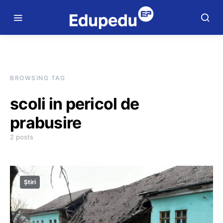
BROWSING TAG
scoli in pericol de
prabusire
2 posts
Știri