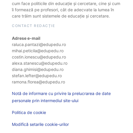
cum face politicile din educație și cercetare, cine și cum
îi formează pe profesori, cât de adecvate la lumea în
care trăim sunt sistemele de educație și cercetare.
CONTACT REDACȚIE
Adrese e-mail
raluca.pantazi@edupedu.ro
mihai.peticila@edupedu.ro
costin.ionescu@edupedu.ro
alexa.stanescu@edupedu.ro
diana.ghimisi@edupedu.ro
stefan.lefter@edupedu.ro
ramona.florea@edupedu.ro
Notă de informare cu privire la prelucrarea de date
personale prin intermediul site-ului
Politica de cookie
Modifică setarile cookie-urilor