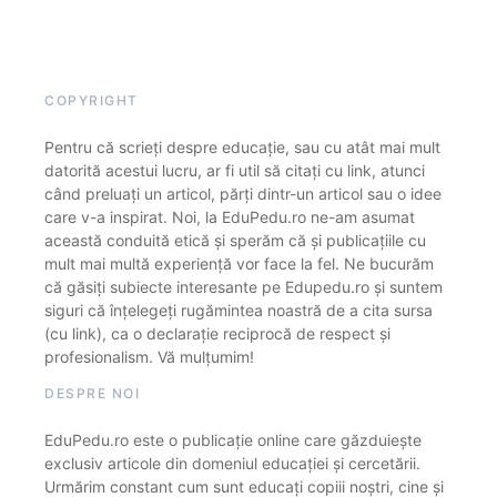
COPYRIGHT
Pentru că scrieți despre educație, sau cu atât mai mult
datorită acestui lucru, ar fi util să citați cu link, atunci
când preluați un articol, părți dintr-un articol sau o idee
care v-a inspirat. Noi, la EduPedu.ro ne-am asumat
această conduită etică și sperăm că și publicațiile cu
mult mai multă experiență vor face la fel. Ne bucurăm
că găsiți subiecte interesante pe Edupedu.ro și suntem
siguri că înțelegeți rugămintea noastră de a cita sursa
(cu link), ca o declarație reciprocă de respect și
profesionalism. Vă mulțumim!
DESPRE NOI
EduPedu.ro este o publicație online care găzduiește
exclusiv articole din domeniul educației și cercetării.
Urmărim constant cum sunt educați copiii noștri, cine și