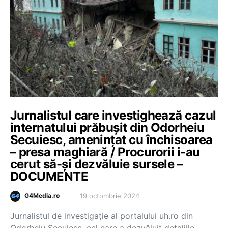
Jurnalistul care investighează cazul
internatului prăbușit din Odorheiu
Secuiesc, amenințat cu închisoarea
– presa maghiară / Procurorii i-au
cerut să-și dezvăluie sursele –
DOCUMENTE
19 octombrie 2024
G4Media.ro
Jurnalistul de investigație al portalului uh.ro din
Odorheiu Secuiesc, cel care a dezvăluit detaliile