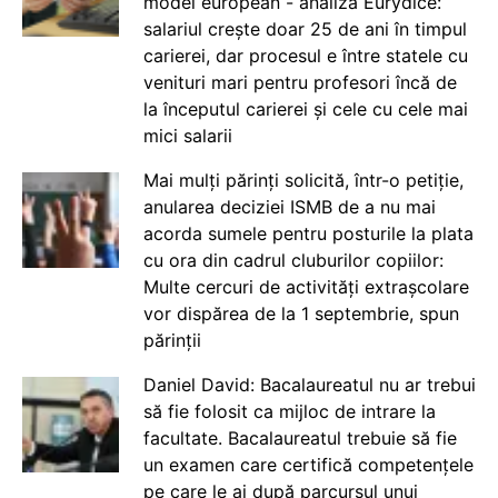
model european - analiză Eurydice:
salariul crește doar 25 de ani în timpul
carierei, dar procesul e între statele cu
venituri mari pentru profesori încă de
la începutul carierei și cele cu cele mai
mici salarii
Mai mulți părinți solicită, într-o petiție,
anularea deciziei ISMB de a nu mai
acorda sumele pentru posturile la plata
cu ora din cadrul cluburilor copiilor:
Multe cercuri de activități extrașcolare
vor dispărea de la 1 septembrie, spun
părinții
Daniel David: Bacalaureatul nu ar trebui
să fie folosit ca mijloc de intrare la
facultate. Bacalaureatul trebuie să fie
un examen care certifică competențele
pe care le ai după parcursul unui