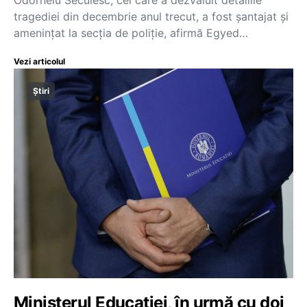
tragediei din decembrie anul trecut, a fost șantajat și
amenințat la secția de poliție, afirmă Egyed…
Vezi articolul
Știri
Ministerul Educației, în urmă cu doi