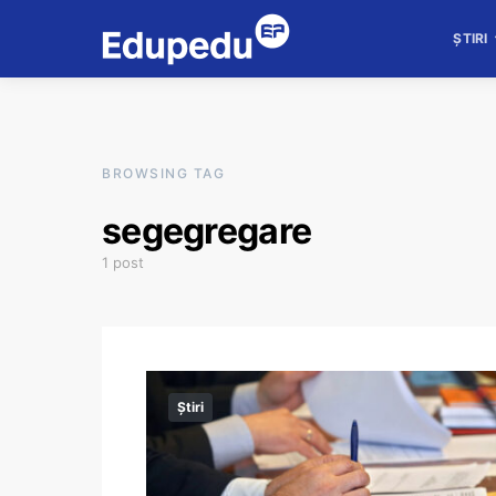
ȘTIRI
BROWSING TAG
segegregare
1 post
Știri