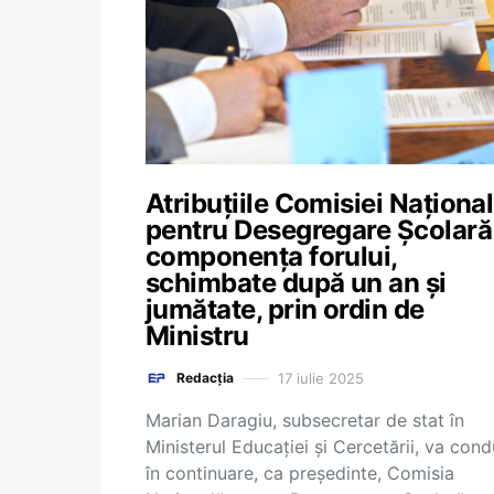
Atribuțiile Comisiei Naționa
pentru Desegregare Școlară 
componența forului,
schimbate după un an și
jumătate, prin ordin de
Ministru
17 iulie 2025
Redacția
Marian Daragiu, subsecretar de stat în
Ministerul Educației și Cercetării, va con
în continuare, ca președinte, Comisia