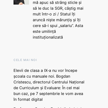
mă apuc să strâng sticle și
să le duc la SGR, câștig mai
mult într-o zi / Statul îți
aruncă niște mărunțiș și îți
cere să-i spui „salariu”. Asta
este umilință
instituționalizată
CELE MAI NOI
Elevii de clasa a IX-a nu vor începe
școala cu manuale noi. Bogdan
Cristescu, directorul Centrului Național
de Curriculum și Evaluare: În cel mai
bun caz, pe 7 septembrie le vom avea
în format digital