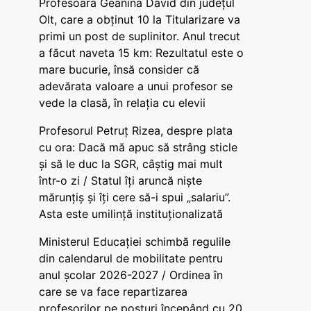
Profesoara Geanina David din județul
Olt, care a obținut 10 la Titularizare va
primi un post de suplinitor. Anul trecut
a făcut naveta 15 km: Rezultatul este o
mare bucurie, însă consider că
adevărata valoare a unui profesor se
vede la clasă, în relația cu elevii
Profesorul Petruț Rizea, despre plata
cu ora: Dacă mă apuc să strâng sticle
și să le duc la SGR, câștig mai mult
într-o zi / Statul îți aruncă niște
mărunțiș și îți cere să-i spui „salariu”.
Asta este umilință instituționalizată
Ministerul Educației schimbă regulile
din calendarul de mobilitate pentru
anul școlar 2026-2027 / Ordinea în
care se va face repartizarea
profesorilor pe posturi începând cu 20