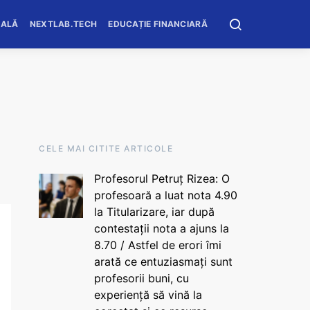
OALĂ
NEXTLAB.TECH
EDUCAȚIE FINANCIARĂ
CELE MAI CITITE ARTICOLE
Profesorul Petruț Rizea: O
profesoară a luat nota 4.90
la Titularizare, iar după
contestații nota a ajuns la
8.70 / Astfel de erori îmi
arată ce entuziasmați sunt
profesorii buni, cu
experiență să vină la