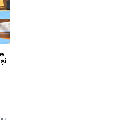
le
și
duce