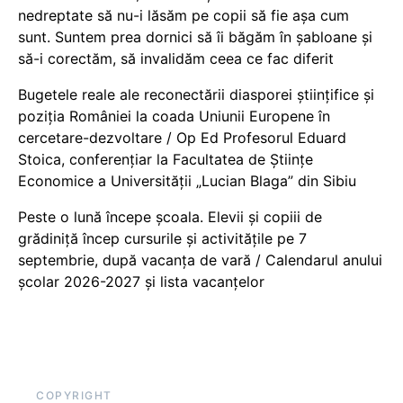
nedreptate să nu-i lăsăm pe copii să fie așa cum
sunt. Suntem prea dornici să îi băgăm în șabloane și
să-i corectăm, să invalidăm ceea ce fac diferit
Bugetele reale ale reconectării diasporei științifice și
poziția României la coada Uniunii Europene în
cercetare-dezvoltare / Op Ed Profesorul Eduard
Stoica, conferențiar la Facultatea de Științe
Economice a Universității „Lucian Blaga” din Sibiu
Peste o lună începe școala. Elevii și copiii de
grădiniță încep cursurile și activitățile pe 7
septembrie, după vacanța de vară / Calendarul anului
școlar 2026-2027 și lista vacanțelor
COPYRIGHT