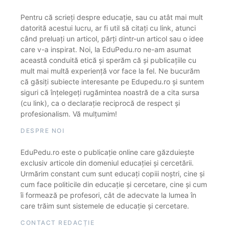
Pentru că scrieți despre educație, sau cu atât mai mult
datorită acestui lucru, ar fi util să citați cu link, atunci
când preluați un articol, părți dintr-un articol sau o idee
care v-a inspirat. Noi, la EduPedu.ro ne-am asumat
această conduită etică și sperăm că și publicațiile cu
mult mai multă experiență vor face la fel. Ne bucurăm
că găsiți subiecte interesante pe Edupedu.ro și suntem
siguri că înțelegeți rugămintea noastră de a cita sursa
(cu link), ca o declarație reciprocă de respect și
profesionalism. Vă mulțumim!
DESPRE NOI
EduPedu.ro este o publicație online care găzduiește
exclusiv articole din domeniul educației și cercetării.
Urmărim constant cum sunt educați copiii noștri, cine și
cum face politicile din educație și cercetare, cine și cum
îi formează pe profesori, cât de adecvate la lumea în
care trăim sunt sistemele de educație și cercetare.
CONTACT REDACȚIE