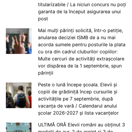
titularizabile / La niciun concurs nu poți
garanta de la început asigurarea unui
post
Mai mulți părinți solicită, într-o petiție,
anularea deciziei ISMB de a nu mai
acorda sumele pentru posturile la plata
cu ora din cadrul cluburilor copiilor:
Multe cercuri de activități extrașcolare
vor dispărea de la 1 septembrie, spun
părinții
Peste o lună începe școala. Elevii și
copiii de grădiniță încep cursurile și
activitățile pe 7 septembrie, după
vacanța de vară / Calendarul anului
școlar 2026-2027 și lista vacanțelor
ULTIMĂ ORĂ Elevii români au obținut 3
medalii de aur, 2 de argint și 3 de