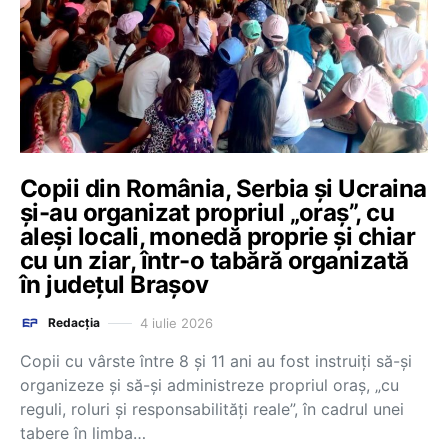
Copii din România, Serbia și Ucraina
și-au organizat propriul „oraș”, cu
aleși locali, monedă proprie și chiar
cu un ziar, într-o tabără organizată
în județul Brașov
4 iulie 2026
Redacția
Copii cu vârste între 8 și 11 ani au fost instruiți să-și
organizeze și să-și administreze propriul oraș, „cu
reguli, roluri și responsabilități reale”, în cadrul unei
tabere în limba…