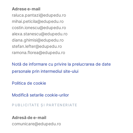
Adrese e-mail
raluca.pantazi@edupedu.ro
mihai.peticila@edupedu.ro
costin.ionescu@edupedu.ro
alexa.stanescu@edupedu.ro
diana.ghimisi@edupedu.ro
stefan.lefter@edupedu.ro
ramona.florea@edupedu.ro
Notă de informare cu privire la prelucrarea de date
personale prin intermediul site-ului
Politica de cookie
Modifică setarile cookie-urilor
PUBLICITATE ȘI PARTENERIATE
Adresă de e-mail
comunicare@edupedu.ro