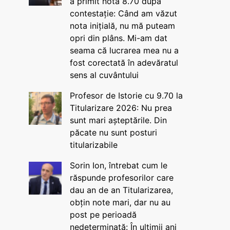
a primit nota 8.70 după
contestație: Când am văzut
nota inițială, nu mă puteam
opri din plâns. Mi-am dat
seama că lucrarea mea nu a
fost corectată în adevăratul
sens al cuvântului
Profesor de Istorie cu 9.70 la
Titularizare 2026: Nu prea
sunt mari așteptările. Din
păcate nu sunt posturi
titularizabile
Sorin Ion, întrebat cum le
răspunde profesorilor care
dau an de an Titularizarea,
obțin note mari, dar nu au
post pe perioadă
nedeterminată: În ultimii ani