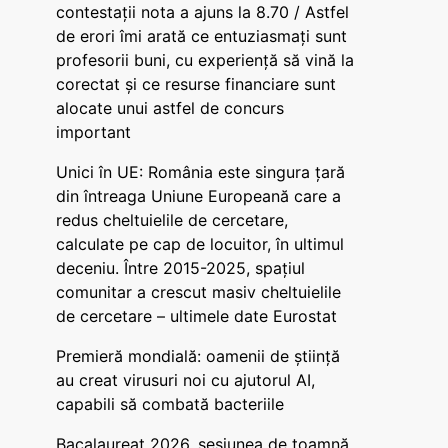
contestații nota a ajuns la 8.70 / Astfel
de erori îmi arată ce entuziasmați sunt
profesorii buni, cu experiență să vină la
corectat și ce resurse financiare sunt
alocate unui astfel de concurs
important
Unici în UE: România este singura țară
din întreaga Uniune Europeană care a
redus cheltuielile de cercetare,
calculate pe cap de locuitor, în ultimul
deceniu. Între 2015-2025, spațiul
comunitar a crescut masiv cheltuielile
de cercetare – ultimele date Eurostat
Premieră mondială: oamenii de știință
au creat virusuri noi cu ajutorul AI,
capabili să combată bacteriile
Bacalaureat 2026, sesiunea de toamnă.