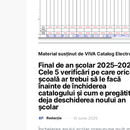
Material susținut de VIVA Catalog Electr
Final de an școlar 2025–202
Cele 5 verificări pe care ori
școală ar trebui să le facă
înainte de închiderea
catalogului și cum e pregăti
deja deschiderea noului an
școlar
10 iunie 2026
Redacția
Încheierea anului școlar presupune mult m