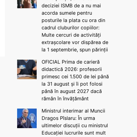
deciziei ISMB de a nu mai
acorda sumele pentru
posturile la plata cu ora din
cadrul cluburilor copiilor:
Multe cercuri de activități
extrașcolare vor dispărea de
la 1 septembrie, spun părinții
OFICIAL Prima de carieră
didactică 2026: profesorii
primesc cei 1.500 de lei până
la 31 august și îi pot folosi
până în august 2027 dacă
rămân în învățământ
Ministrul interimar al Muncii
Dragos Pîslaru: În urma
ultimelor discuții cu ministrul
Educației lucrurile sunt mult