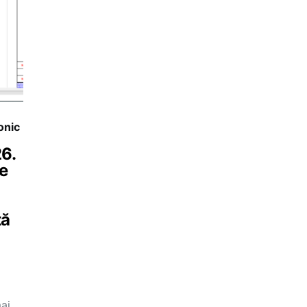
onic
6.
ce
tă
ai