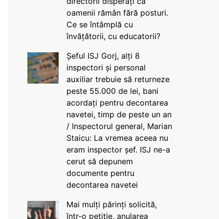
directorii disperați că
oamenii rămân fără posturi.
Ce se întâmplă cu
învățătorii, cu educatorii?
Șeful ISJ Gorj, alți 8
inspectori și personal
auxiliar trebuie să returneze
peste 55.000 de lei, bani
acordați pentru decontarea
navetei, timp de peste un an
/ Inspectorul general, Marian
Staicu: La vremea aceea nu
eram inspector șef. ISJ ne-a
cerut să depunem
documente pentru
decontarea navetei
Mai mulți părinți solicită,
într-o petiție, anularea