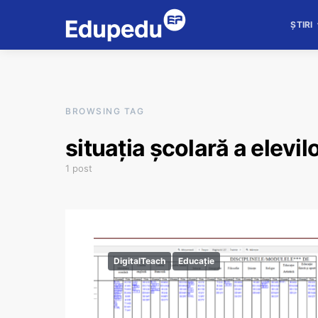
ȘTIRI
BROWSING TAG
situația școlară a elevil
1 post
DigitalTeach
Educație