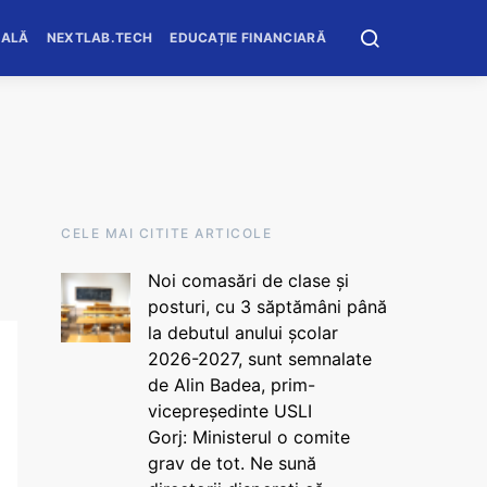
OALĂ
NEXTLAB.TECH
EDUCAȚIE FINANCIARĂ
CELE MAI CITITE ARTICOLE
Noi comasări de clase și
posturi, cu 3 săptămâni până
la debutul anului școlar
2026-2027, sunt semnalate
de Alin Badea, prim-
vicepreședinte USLI
Gorj: Ministerul o comite
grav de tot. Ne sună