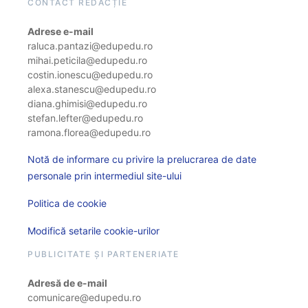
CONTACT REDACȚIE
Adrese e-mail
raluca.pantazi@edupedu.ro
mihai.peticila@edupedu.ro
costin.ionescu@edupedu.ro
alexa.stanescu@edupedu.ro
diana.ghimisi@edupedu.ro
stefan.lefter@edupedu.ro
ramona.florea@edupedu.ro
Notă de informare cu privire la prelucrarea de date
personale prin intermediul site-ului
Politica de cookie
Modifică setarile cookie-urilor
PUBLICITATE ȘI PARTENERIATE
Adresă de e-mail
comunicare@edupedu.ro