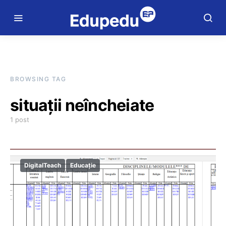
BROWSING TAG
situații neîncheiate
1 post
DigitalTeach
Educație