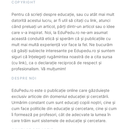
COPYRIGHT
Pentru că scrieți despre educație, sau cu atât mai mult
datorită acestui lucru, ar fi util să citați cu link, atunci
când preluați un articol, părți dintr-un articol sau o idee
care v-a inspirat. Noi, la EduPedu.ro ne-am asumat
această conduită etică și sperăm că și publicațiile cu
mult mai multă experiență vor face la fel. Ne bucurăm
că găsiți subiecte interesante pe Edupedu.ro și suntem
siguri că înțelegeți rugămintea noastră de a cita sursa
(cu link), ca o declarație reciprocă de respect și
profesionalism. Vă mulțumim!
DESPRE NOI
EduPedu.ro este o publicație online care găzduiește
exclusiv articole din domeniul educației și cercetării.
Urmărim constant cum sunt educați copiii noștri, cine și
cum face politicile din educație și cercetare, cine și cum
îi formează pe profesori, cât de adecvate la lumea în
care trăim sunt sistemele de educație și cercetare.