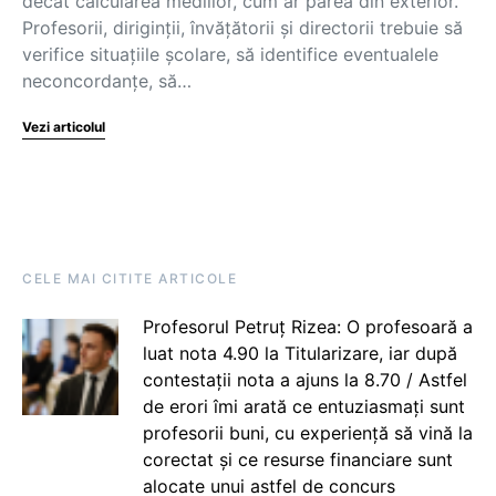
decât calcularea mediilor, cum ar părea din exterior.
Profesorii, diriginții, învățătorii și directorii trebuie să
verifice situațiile școlare, să identifice eventualele
neconcordanțe, să…
Vezi articolul
CELE MAI CITITE ARTICOLE
Profesorul Petruț Rizea: O profesoară a
luat nota 4.90 la Titularizare, iar după
contestații nota a ajuns la 8.70 / Astfel
de erori îmi arată ce entuziasmați sunt
profesorii buni, cu experiență să vină la
corectat și ce resurse financiare sunt
alocate unui astfel de concurs