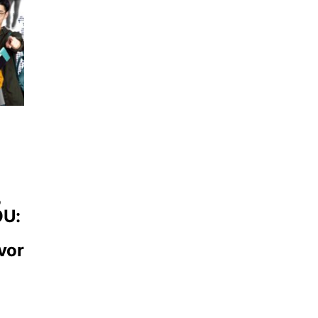
%
OU:
vor