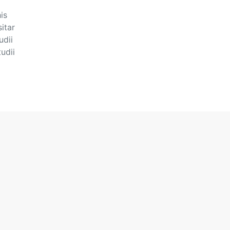
is
sitar
udii
udii