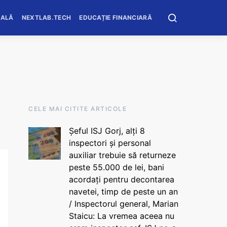
OALĂ
NEXTLAB.TECH
EDUCAȚIE FINANCIARĂ
CELE MAI CITITE ARTICOLE
Șeful ISJ Gorj, alți 8
inspectori și personal
auxiliar trebuie să returneze
peste 55.000 de lei, bani
acordați pentru decontarea
navetei, timp de peste un an
/ Inspectorul general, Marian
Staicu: La vremea aceea nu