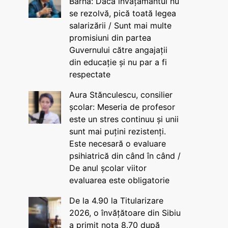
Barna: Dacă învățământul nu
se rezolvă, pică toată legea
salarizării / Sunt mai multe
promisiuni din partea
Guvernului către angajații
din educație și nu par a fi
respectate
Aura Stănculescu, consilier
școlar: Meseria de profesor
este un stres continuu și unii
sunt mai puțini rezistenți.
Este necesară o evaluare
psihiatrică din când în când /
De anul școlar viitor
evaluarea este obligatorie
De la 4.90 la Titularizare
2026, o învățătoare din Sibiu
a primit nota 8.70 după