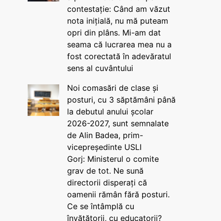
contestație: Când am văzut
nota inițială, nu mă puteam
opri din plâns. Mi-am dat
seama că lucrarea mea nu a
fost corectată în adevăratul
sens al cuvântului
Noi comasări de clase și
posturi, cu 3 săptămâni până
la debutul anului școlar
2026-2027, sunt semnalate
de Alin Badea, prim-
vicepreședinte USLI
Gorj: Ministerul o comite
grav de tot. Ne sună
directorii disperați că
oamenii rămân fără posturi.
Ce se întâmplă cu
învățătorii, cu educatorii?