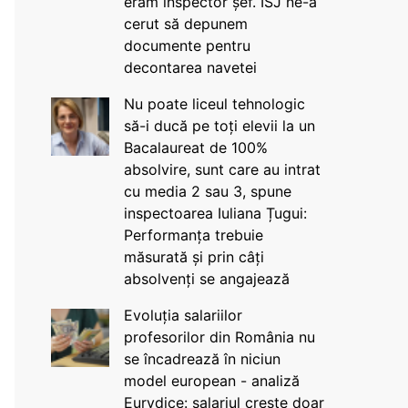
eram inspector șef. ISJ ne-a
cerut să depunem
documente pentru
decontarea navetei
Nu poate liceul tehnologic
să-i ducă pe toți elevii la un
Bacalaureat de 100%
absolvire, sunt care au intrat
cu media 2 sau 3, spune
inspectoarea Iuliana Țugui:
Performanța trebuie
măsurată și prin câți
absolvenți se angajează
Evoluția salariilor
profesorilor din România nu
se încadrează în niciun
model european - analiză
Eurydice: salariul crește doar