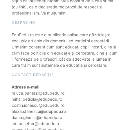
siguri că înțelegeți rugămintea noastră de a cita sursa
(cu link), ca o declarație reciprocă de respect și
profesionalism. Vă mulțumim!
DESPRE NOI
EduPedu.ro este o publicație online care găzduiește
exclusiv articole din domeniul educației și cercetării.
Urmărim constant cum sunt educați copiii noștri, cine și
cum face politicile din educație și cercetare, cine și cum
îi formează pe profesori, cât de adecvate la lumea în
care trăim sunt sistemele de educație și cercetare.
CONTACT REDACȚIE
Adrese e-mail
raluca.pantazi@edupedu.ro
mihai.peticila@edupedu.ro
costin.ionescu@edupedu.ro
alexa.stanescu@edupedu.ro
diana.ghimisi@edupedu.ro
stefan.lefter@edupedu.ro
ramona.florea@edupedu.ro