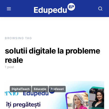
BROWSING TAG
solutii digitale la probleme
reale
1 post
DigitalTeach
Educație
Profesori