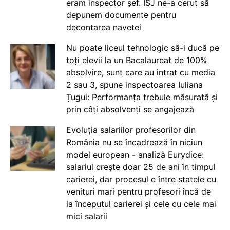
eram inspector șef. ISJ ne-a cerut să
depunem documente pentru
decontarea navetei
Nu poate liceul tehnologic să-i ducă pe
toți elevii la un Bacalaureat de 100%
absolvire, sunt care au intrat cu media
2 sau 3, spune inspectoarea Iuliana
Țugui: Performanța trebuie măsurată și
prin câți absolvenți se angajează
Evoluția salariilor profesorilor din
România nu se încadrează în niciun
model european - analiză Eurydice:
salariul crește doar 25 de ani în timpul
carierei, dar procesul e între statele cu
venituri mari pentru profesori încă de
la începutul carierei și cele cu cele mai
mici salarii