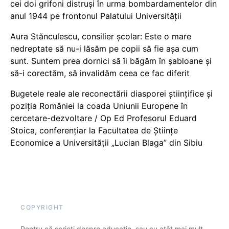
cei doi grifoni distruși în urma bombardamentelor din
anul 1944 pe frontonul Palatului Universității
Aura Stănculescu, consilier școlar: Este o mare
nedreptate să nu-i lăsăm pe copii să fie așa cum
sunt. Suntem prea dornici să îi băgăm în șabloane și
să-i corectăm, să invalidăm ceea ce fac diferit
Bugetele reale ale reconectării diasporei științifice și
poziția României la coada Uniunii Europene în
cercetare-dezvoltare / Op Ed Profesorul Eduard
Stoica, conferențiar la Facultatea de Științe
Economice a Universității „Lucian Blaga” din Sibiu
COPYRIGHT
Pentru că scrieți despre educație, sau cu atât mai mult