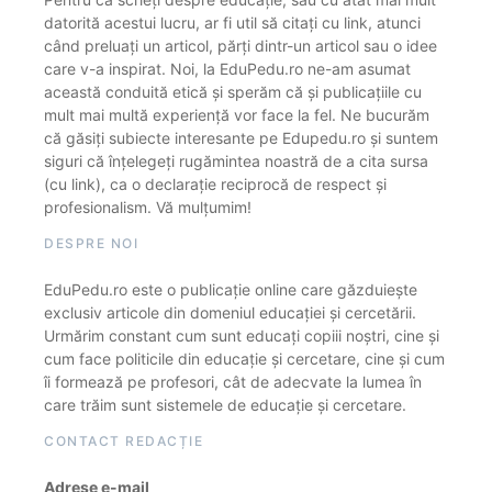
datorită acestui lucru, ar fi util să citați cu link, atunci
când preluați un articol, părți dintr-un articol sau o idee
care v-a inspirat. Noi, la EduPedu.ro ne-am asumat
această conduită etică și sperăm că și publicațiile cu
mult mai multă experiență vor face la fel. Ne bucurăm
că găsiți subiecte interesante pe Edupedu.ro și suntem
siguri că înțelegeți rugămintea noastră de a cita sursa
(cu link), ca o declarație reciprocă de respect și
profesionalism. Vă mulțumim!
DESPRE NOI
EduPedu.ro este o publicație online care găzduiește
exclusiv articole din domeniul educației și cercetării.
Urmărim constant cum sunt educați copiii noștri, cine și
cum face politicile din educație și cercetare, cine și cum
îi formează pe profesori, cât de adecvate la lumea în
care trăim sunt sistemele de educație și cercetare.
CONTACT REDACȚIE
Adrese e-mail