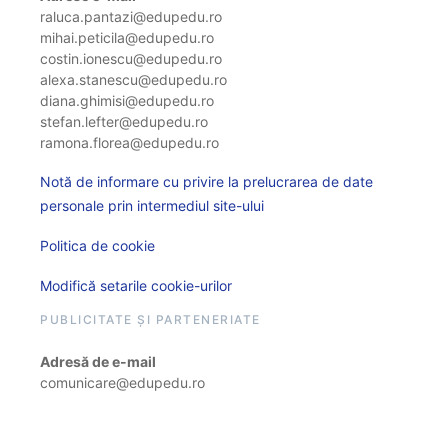
raluca.pantazi@edupedu.ro
mihai.peticila@edupedu.ro
costin.ionescu@edupedu.ro
alexa.stanescu@edupedu.ro
diana.ghimisi@edupedu.ro
stefan.lefter@edupedu.ro
ramona.florea@edupedu.ro
Notă de informare cu privire la prelucrarea de date
personale prin intermediul site-ului
Politica de cookie
Modifică setarile cookie-urilor
PUBLICITATE ȘI PARTENERIATE
Adresă de e-mail
comunicare@edupedu.ro