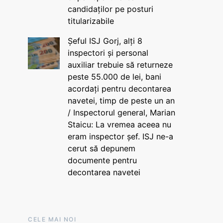
candidaților pe posturi
titularizabile
Șeful ISJ Gorj, alți 8
inspectori și personal
auxiliar trebuie să returneze
peste 55.000 de lei, bani
acordați pentru decontarea
navetei, timp de peste un an
/ Inspectorul general, Marian
Staicu: La vremea aceea nu
eram inspector șef. ISJ ne-a
cerut să depunem
documente pentru
decontarea navetei
CELE MAI NOI