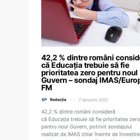
42,2 % dintre români consid
că Educația trebuie să fie
prioritatea zero pentru noul
Guvern – sondaj IMAS/Euro
FM
7 ianuarie 2021
Redacția
42,2 % dintre români consideră
că Educația trebuie să fie prioritatea zero
pentru noul Guvern, potrivit sondajului
realizat de IMAS chiar înainte de învestire