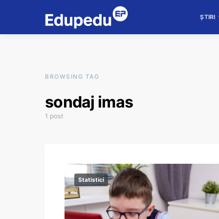
ȘTIRI
BROWSING TAG
sondaj imas
1 post
Statistici