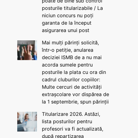
poate de bine sub control
posturile titularizabile / La
niciun concurs nu poți
garanta de la început
asigurarea unui post
Mai mulți părinți solicită,
într-o petiție, anularea
deciziei ISMB de a nu mai
acorda sumele pentru
posturile la plata cu ora din
cadrul cluburilor copiilor:
Multe cercuri de activități
extrașcolare vor dispărea de
la 1 septembrie, spun părinții
Titularizare 2026. Astăzi,
lista posturilor pentru
profesori va fi actualizată,
după repartizarea