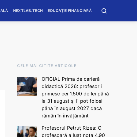
OALĂ
NEXTLAB.TECH
EDUCAȚIE FINANCIARĂ
CELE MAI CITITE ARTICOLE
OFICIAL Prima de carieră
didactică 2026: profesorii
primesc cei 1.500 de lei până
la 31 august și îi pot folosi
până în august 2027 dacă
rămân în învățământ
Profesorul Petruț Rizea: O
profesoară a luat nota 4.90