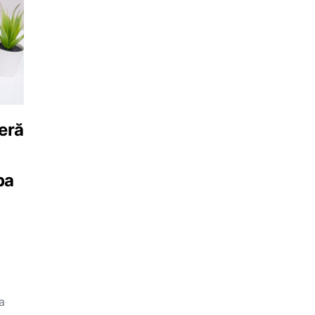
eră
pa
a