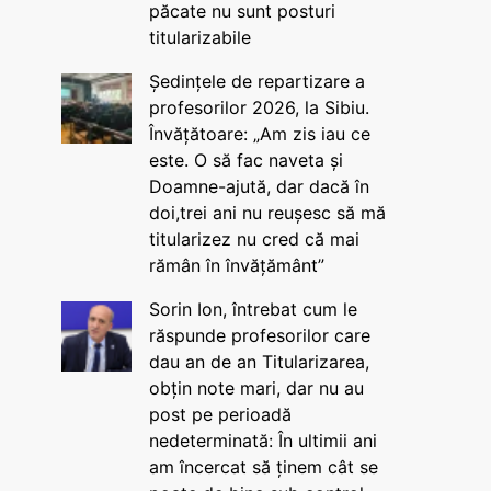
păcate nu sunt posturi
titularizabile
Ședințele de repartizare a
profesorilor 2026, la Sibiu.
Învățătoare: „Am zis iau ce
este. O să fac naveta și
Doamne-ajută, dar dacă în
doi,trei ani nu reușesc să mă
titularizez nu cred că mai
rămân în învățământ”
Sorin Ion, întrebat cum le
răspunde profesorilor care
dau an de an Titularizarea,
obțin note mari, dar nu au
post pe perioadă
nedeterminată: În ultimii ani
am încercat să ținem cât se